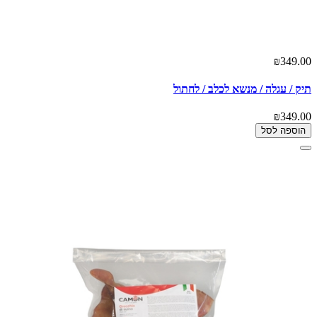
₪349.00
תיק / עגלה / מנשא לכלב / לחתול
₪349.00
הוספה לסל