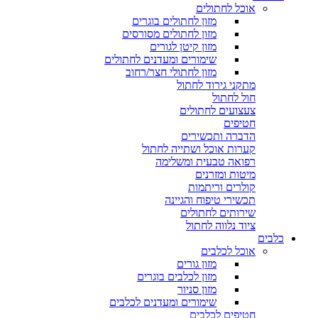
אוכל לחתולים
מזון לחתולים בוגרים
מזון לחתולים מסורסים
מזון קיטן לגורים
שימורים ומעדנים לחתולים
מזון לחתולי חצר/רחוב
מתקני גירוד לחתול
חול לחתול
צעצועים לחתולים
חטיפים
הדברה ותכשירים
קערות אוכל ושתייה לחתול
רפואה טבעית ומשלימה
מיטות ומזרנים
קולרים וריתמות
תכשירי טיפוח והגיינה
שירותים לחתולים
ציוד נלווה לחתול
כלבים
אוכל לכלבים
מזון גורים
מזון לכלבים בוגרים
מזון סניור
שימורים ומעדנים לכלבים
חטיפים לכלבים