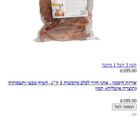
קנה 3 קבל 1 מתנה
₪189.00
אריזת חיסכון - אוזני חזיר לכלב מיובשות 1 ק"ג– חטיף טבעי ותעסוקתי
(תוצרת איטליה)- קמון
₪189.00
הוספה לסל