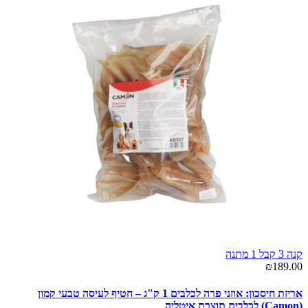
קנה 3 קבל 1 מתנה
₪189.00
אריזת חיסכון: אוזני פרה לכלבים 1 ק"ג – חטיף לעיסה טבעי קמון
(Camon) לכלבים תוצרת איטליה