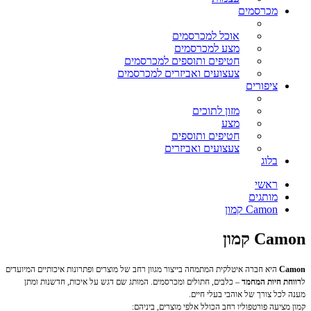
מכרסמים
אוכל למכרסמים
מצע למכרסמים
חטיפים ותוספים למכרסמים
צעצועים ואביזרים למכרסמים
ציפורים
מזון לתוכים
מצע
חטיפים ותוספים
צעצועים ואביזרים
בלוג
ראשי
מותגים
Camon קמון
Camon קמון
Camon
היא חברה איטלקית המתמחה בייצור מגוון רחב של מוצרים ופתרונות איכותיים המיועדים
ל
רווחת חיות המחמד
– כלבים, חתולים ומכרסמים. המותג שם דגש על איכות, חדשנות ומתן
מענה לכל צורך של אוהבי בעלי חיים.
קמון מציעה פורטפוליו רחב הכולל אלפי מוצרים, ביניהם: