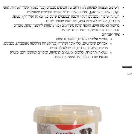
חטיפים ועצמות לעיסה:
מגוון רחב של חטיפים טבעיים (כגון עצמות קשר דנטליות, אוזני
בקר, עצמות חלב יאק), חטיפים צמחוניים/טבעוניים וחטיפים מתוגמלים.
היגיינה וטיפוח:
מגבונים לניקוי ורענון (בטעמים שונים כגון טאלק ואלוורה), שמפו,
מרככים, מוצרים להיגיינת הפה, ומברשות מסוגים שונים.
בריאות ואיכות חיים:
תוספי תזונה משלימים (כגון משחות לחימצון שתן), מוצרים
להתנהגות ואיזון נפשי, ותכשירים נגד טפילים.
ציוד ואביזרים:
אביזרי הליכה:
קולרים, רצועות ורתמות.
אביזרים שימושיים:
כלי אוכל ושתייה (כגון קערות נירוסטה מעוצבות), מגבונים,
מתקנים לשקיות צרכים, ופדים לאילוף גורים.
נשיאה ותחבורה:
כלובים ומנשאים לנשיאה, וכיסויים למושבי רכב.
משחק
ופנאי:
מגרדות לחתולים וצעצועים שונים.