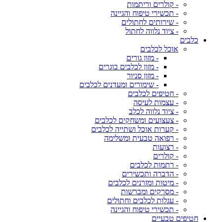
- קולרים וריתמות
- תכשירי טיפוח והגיינה
- שירותים לחתולים
- ציוד נלווה לחתול
כלבים
אוכל לכלבים
- מזון גורים
- מזון לכלבים בוגרים
- מזון סניור
- שימורים ומעדנים לכלבים
- חטיפים לכלבים
- עצמות לעיסה
- ציוד נלווה לכלב
- צעצועים ומשחקים לכלבים
- קערות אוכל ושתייה לכלבים
- רפואה טבעית ומשלימה
- רצועות
- קולרים
- רתמות לכלבים
- הדברה ותכשירים
- מיטות ומזרנים לכלבים
- מסרקים ומברשות
- עגלות לכלבים וחתולים
- תכשירי טיפוח והגיינה
חטיפים טבעיים