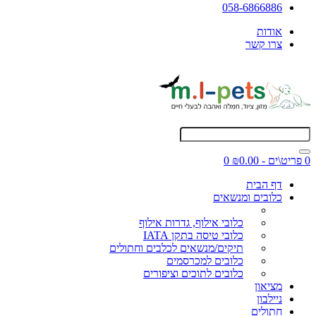
058-6866886
אודות
צרו קשר
0 פריט\ים - ₪0.00
0
דף הבית
כלובים ומנשאים
כלובי אילוף, גדרות אילוף
כלובי טיסה בתקן IATA
תיקים/מנשאים לכלבים וחתולים
כלובים למכרסמים
כלובים לתוכים וציפורים
מציאון
ניילבון
חתולים