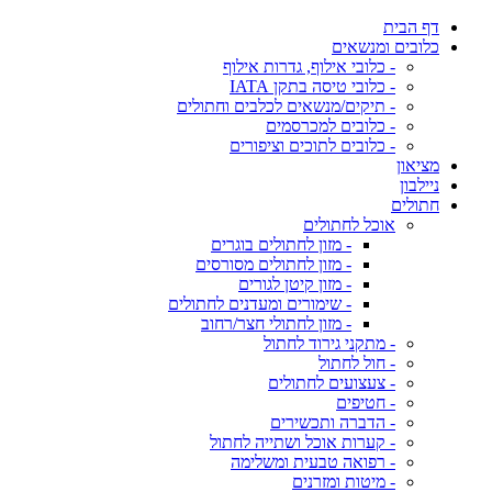
דף הבית
כלובים ומנשאים
- כלובי אילוף, גדרות אילוף
- כלובי טיסה בתקן IATA
- תיקים/מנשאים לכלבים וחתולים
- כלובים למכרסמים
- כלובים לתוכים וציפורים
מציאון
ניילבון
חתולים
אוכל לחתולים
- מזון לחתולים בוגרים
- מזון לחתולים מסורסים
- מזון קיטן לגורים
- שימורים ומעדנים לחתולים
- מזון לחתולי חצר/רחוב
- מתקני גירוד לחתול
- חול לחתול
- צעצועים לחתולים
- חטיפים
- הדברה ותכשירים
- קערות אוכל ושתייה לחתול
- רפואה טבעית ומשלימה
- מיטות ומזרנים