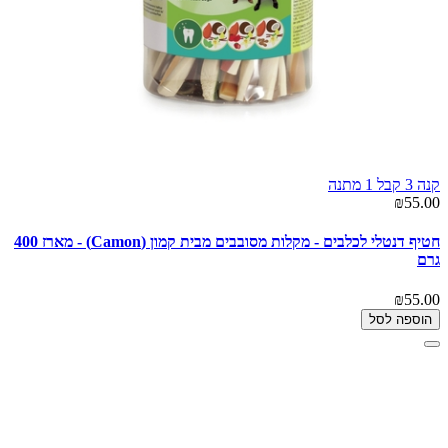
קנה 3 קבל 1 מתנה
₪55.00
חטיף דנטלי לכלבים - מקלות מסובבים מבית קמון (Camon) - מארז 400
גרם
₪55.00
הוספה לסל