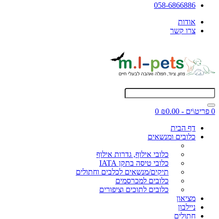
058-6866886
אודות
צרו קשר
0 פריט\ים - ₪0.00
0
דף הבית
כלובים ומנשאים
כלובי אילוף, גדרות אילוף
כלובי טיסה בתקן IATA
תיקים/מנשאים לכלבים וחתולים
כלובים למכרסמים
כלובים לתוכים וציפורים
מציאון
ניילבון
חתולים