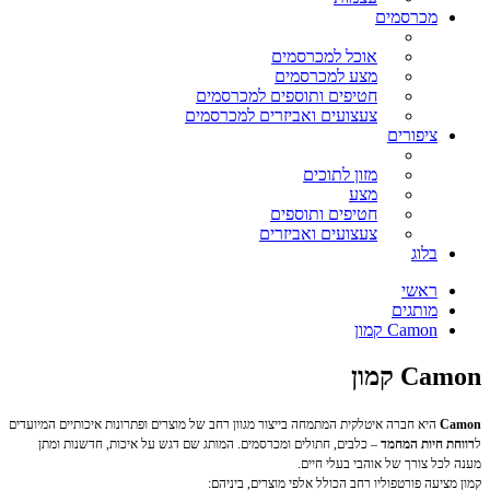
מכרסמים
אוכל למכרסמים
מצע למכרסמים
חטיפים ותוספים למכרסמים
צעצועים ואביזרים למכרסמים
ציפורים
מזון לתוכים
מצע
חטיפים ותוספים
צעצועים ואביזרים
בלוג
ראשי
מותגים
Camon קמון
Camon קמון
Camon
היא חברה איטלקית המתמחה בייצור מגוון רחב של מוצרים ופתרונות איכותיים המיועדים
ל
רווחת חיות המחמד
– כלבים, חתולים ומכרסמים. המותג שם דגש על איכות, חדשנות ומתן
מענה לכל צורך של אוהבי בעלי חיים.
קמון מציעה פורטפוליו רחב הכולל אלפי מוצרים, ביניהם: