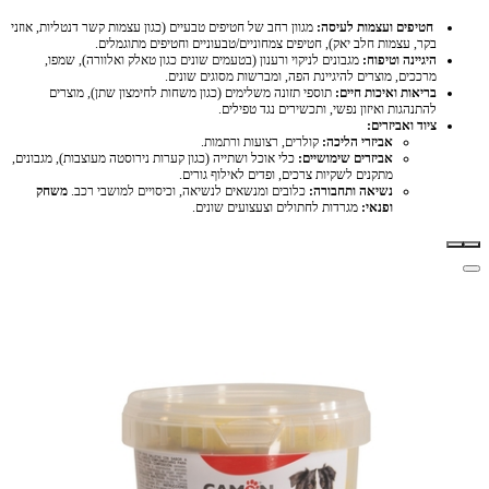
חטיפים ועצמות לעיסה:
מגוון רחב של חטיפים טבעיים (כגון עצמות קשר דנטליות, אוזני
בקר, עצמות חלב יאק), חטיפים צמחוניים/טבעוניים וחטיפים מתוגמלים.
היגיינה וטיפוח:
מגבונים לניקוי ורענון (בטעמים שונים כגון טאלק ואלוורה), שמפו,
מרככים, מוצרים להיגיינת הפה, ומברשות מסוגים שונים.
בריאות ואיכות חיים:
תוספי תזונה משלימים (כגון משחות לחימצון שתן), מוצרים
להתנהגות ואיזון נפשי, ותכשירים נגד טפילים.
ציוד ואביזרים:
אביזרי הליכה:
קולרים, רצועות ורתמות.
אביזרים שימושיים:
כלי אוכל ושתייה (כגון קערות נירוסטה מעוצבות), מגבונים,
מתקנים לשקיות צרכים, ופדים לאילוף גורים.
נשיאה ותחבורה:
כלובים ומנשאים לנשיאה, וכיסויים למושבי רכב.
משחק
ופנאי:
מגרדות לחתולים וצעצועים שונים.