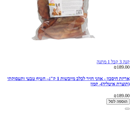
קנה 3 קבל 1 מתנה
₪189.00
אריזת חיסכון - אוזני חזיר לכלב מיובשות 1 ק"ג– חטיף טבעי ותעסוקתי
(תוצרת איטליה)- קמון
₪189.00
הוספה לסל