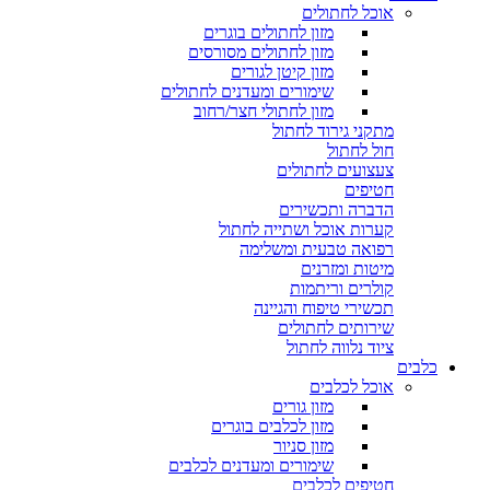
אוכל לחתולים
מזון לחתולים בוגרים
מזון לחתולים מסורסים
מזון קיטן לגורים
שימורים ומעדנים לחתולים
מזון לחתולי חצר/רחוב
מתקני גירוד לחתול
חול לחתול
צעצועים לחתולים
חטיפים
הדברה ותכשירים
קערות אוכל ושתייה לחתול
רפואה טבעית ומשלימה
מיטות ומזרנים
קולרים וריתמות
תכשירי טיפוח והגיינה
שירותים לחתולים
ציוד נלווה לחתול
כלבים
אוכל לכלבים
מזון גורים
מזון לכלבים בוגרים
מזון סניור
שימורים ומעדנים לכלבים
חטיפים לכלבים