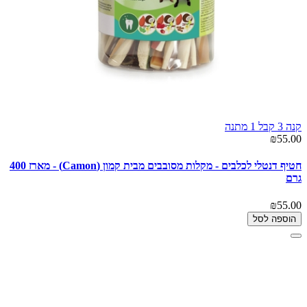
קנה 3 קבל 1 מתנה
₪55.00
חטיף דנטלי לכלבים - מקלות מסובבים מבית קמון (Camon) - מארז 400
גרם
₪55.00
הוספה לסל