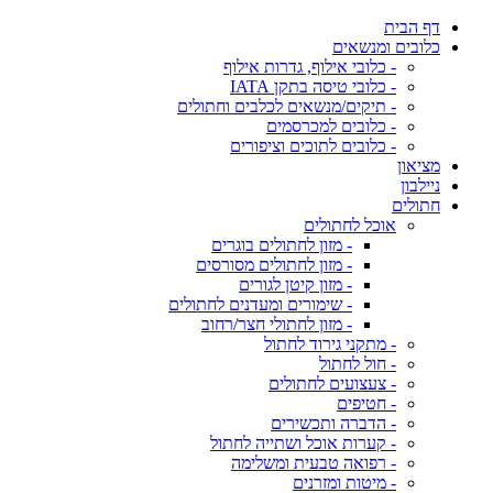
דף הבית
כלובים ומנשאים
- כלובי אילוף, גדרות אילוף
- כלובי טיסה בתקן IATA
- תיקים/מנשאים לכלבים וחתולים
- כלובים למכרסמים
- כלובים לתוכים וציפורים
מציאון
ניילבון
חתולים
אוכל לחתולים
- מזון לחתולים בוגרים
- מזון לחתולים מסורסים
- מזון קיטן לגורים
- שימורים ומעדנים לחתולים
- מזון לחתולי חצר/רחוב
- מתקני גירוד לחתול
- חול לחתול
- צעצועים לחתולים
- חטיפים
- הדברה ותכשירים
- קערות אוכל ושתייה לחתול
- רפואה טבעית ומשלימה
- מיטות ומזרנים