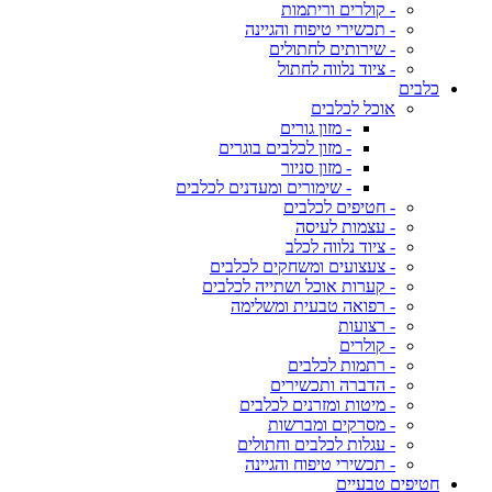
- קולרים וריתמות
- תכשירי טיפוח והגיינה
- שירותים לחתולים
- ציוד נלווה לחתול
כלבים
אוכל לכלבים
- מזון גורים
- מזון לכלבים בוגרים
- מזון סניור
- שימורים ומעדנים לכלבים
- חטיפים לכלבים
- עצמות לעיסה
- ציוד נלווה לכלב
- צעצועים ומשחקים לכלבים
- קערות אוכל ושתייה לכלבים
- רפואה טבעית ומשלימה
- רצועות
- קולרים
- רתמות לכלבים
- הדברה ותכשירים
- מיטות ומזרנים לכלבים
- מסרקים ומברשות
- עגלות לכלבים וחתולים
- תכשירי טיפוח והגיינה
חטיפים טבעיים