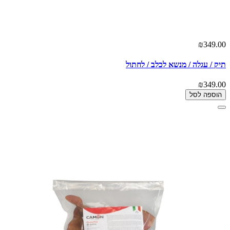
₪349.00
תיק / עגלה / מנשא לכלב / לחתול
₪349.00
הוספה לסל