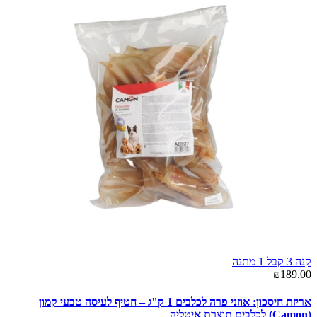
קנה 3 קבל 1 מתנה
₪189.00
אריזת חיסכון: אוזני פרה לכלבים 1 ק"ג – חטיף לעיסה טבעי קמון
(Camon) לכלבים תוצרת איטליה