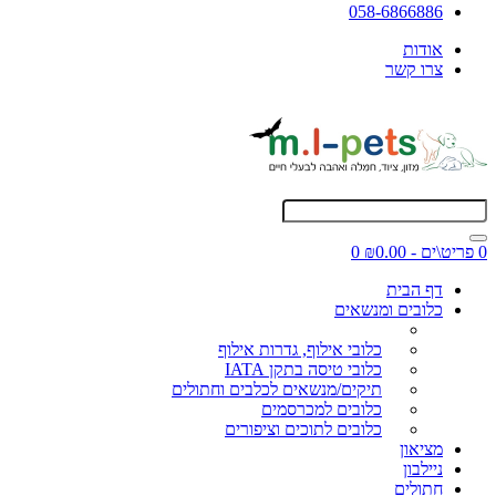
058-6866886
אודות
צרו קשר
0 פריט\ים - ₪0.00
0
דף הבית
כלובים ומנשאים
כלובי אילוף, גדרות אילוף
כלובי טיסה בתקן IATA
תיקים/מנשאים לכלבים וחתולים
כלובים למכרסמים
כלובים לתוכים וציפורים
מציאון
ניילבון
חתולים