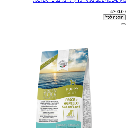
גרין פיש גורים גזע בינוני - 12 ק"ג - על בסיס דגים וטלה
₪300.00
הוספה לסל