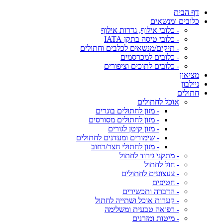
דף הבית
כלובים ומנשאים
- כלובי אילוף, גדרות אילוף
- כלובי טיסה בתקן IATA
- תיקים/מנשאים לכלבים וחתולים
- כלובים למכרסמים
- כלובים לתוכים וציפורים
מציאון
ניילבון
חתולים
אוכל לחתולים
- מזון לחתולים בוגרים
- מזון לחתולים מסורסים
- מזון קיטן לגורים
- שימורים ומעדנים לחתולים
- מזון לחתולי חצר/רחוב
- מתקני גירוד לחתול
- חול לחתול
- צעצועים לחתולים
- חטיפים
- הדברה ותכשירים
- קערות אוכל ושתייה לחתול
- רפואה טבעית ומשלימה
- מיטות ומזרנים