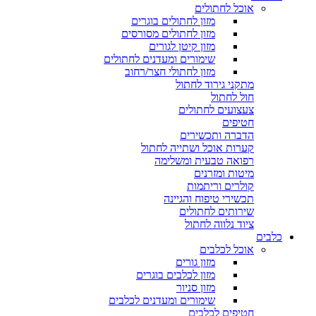
אוכל לחתולים
מזון לחתולים בוגרים
מזון לחתולים מסורסים
מזון קיטן לגורים
שימורים ומעדנים לחתולים
מזון לחתולי חצר/רחוב
מתקני גירוד לחתול
חול לחתול
צעצועים לחתולים
חטיפים
הדברה ותכשירים
קערות אוכל ושתייה לחתול
רפואה טבעית ומשלימה
מיטות ומזרנים
קולרים וריתמות
תכשירי טיפוח והגיינה
שירותים לחתולים
ציוד נלווה לחתול
כלבים
אוכל לכלבים
מזון גורים
מזון לכלבים בוגרים
מזון סניור
שימורים ומעדנים לכלבים
חטיפים לכלבים