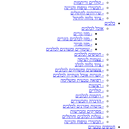
- קולרים וריתמות
- תכשירי טיפוח והגיינה
- שירותים לחתולים
- ציוד נלווה לחתול
כלבים
אוכל לכלבים
- מזון גורים
- מזון לכלבים בוגרים
- מזון סניור
- שימורים ומעדנים לכלבים
- חטיפים לכלבים
- עצמות לעיסה
- ציוד נלווה לכלב
- צעצועים ומשחקים לכלבים
- קערות אוכל ושתייה לכלבים
- רפואה טבעית ומשלימה
- רצועות
- קולרים
- רתמות לכלבים
- הדברה ותכשירים
- מיטות ומזרנים לכלבים
- מסרקים ומברשות
- עגלות לכלבים וחתולים
- תכשירי טיפוח והגיינה
חטיפים טבעיים