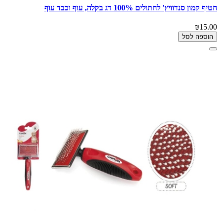
חטיף קמון סנדוויץ' לחתולים 100% דג בקלה, עוף וכבד עוף
₪15.00
הוספה לסל