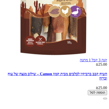
קנה 3 קבל 1 מתנה
₪25.00
חטיף קבב ברביקיו לכלבים מבית קמון Camon – שילוב מנצח של עוף
וברווז
₪25.00
הוספה לסל