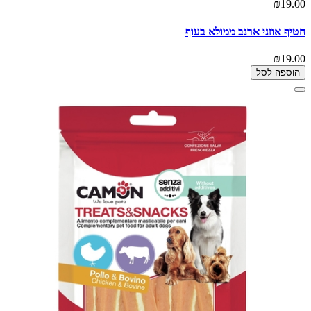
₪19.00
חטיף אוזני ארנב ממולא בעוף
₪19.00
הוספה לסל