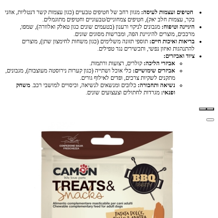
חטיפים ועצמות לעיסה:
מגוון רחב של חטיפים טבעיים (כגון עצמות קשר דנטליות, אוזני
בקר, עצמות חלב יאק), חטיפים צמחוניים/טבעוניים וחטיפים מתוגמלים.
היגיינה וטיפוח:
מגבונים לניקוי ורענון (בטעמים שונים כגון טאלק ואלוורה), שמפו,
מרככים, מוצרים להיגיינת הפה, ומברשות מסוגים שונים.
בריאות ואיכות חיים:
תוספי תזונה משלימים (כגון משחות לחימצון שתן), מוצרים
להתנהגות ואיזון נפשי, ותכשירים נגד טפילים.
ציוד ואביזרים:
אביזרי הליכה:
קולרים, רצועות ורתמות.
אביזרים שימושיים:
כלי אוכל ושתייה (כגון קערות נירוסטה מעוצבות), מגבונים,
מתקנים לשקיות צרכים, ופדים לאילוף גורים.
נשיאה ותחבורה:
כלובים ומנשאים לנשיאה, וכיסויים למושבי רכב.
משחק
ופנאי:
מגרדות לחתולים וצעצועים שונים.