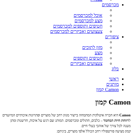
מכרסמים
אוכל למכרסמים
מצע למכרסמים
חטיפים ותוספים למכרסמים
צעצועים ואביזרים למכרסמים
ציפורים
מזון לתוכים
מצע
חטיפים ותוספים
צעצועים ואביזרים
בלוג
ראשי
מותגים
Camon קמון
Camon קמון
Camon
היא חברה איטלקית המתמחה בייצור מגוון רחב של מוצרים ופתרונות איכותיים המיועדים
ל
רווחת חיות המחמד
– כלבים, חתולים ומכרסמים. המותג שם דגש על איכות, חדשנות ומתן
מענה לכל צורך של אוהבי בעלי חיים.
קמון מציעה פורטפוליו רחב הכולל אלפי מוצרים, ביניהם: