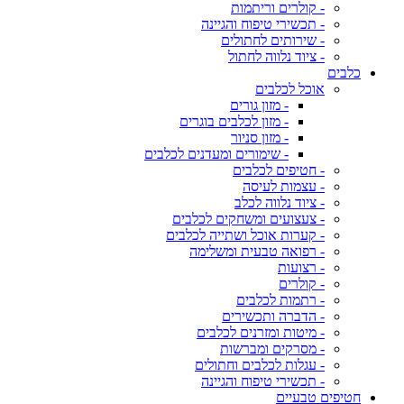
- קולרים וריתמות
- תכשירי טיפוח והגיינה
- שירותים לחתולים
- ציוד נלווה לחתול
כלבים
אוכל לכלבים
- מזון גורים
- מזון לכלבים בוגרים
- מזון סניור
- שימורים ומעדנים לכלבים
- חטיפים לכלבים
- עצמות לעיסה
- ציוד נלווה לכלב
- צעצועים ומשחקים לכלבים
- קערות אוכל ושתייה לכלבים
- רפואה טבעית ומשלימה
- רצועות
- קולרים
- רתמות לכלבים
- הדברה ותכשירים
- מיטות ומזרנים לכלבים
- מסרקים ומברשות
- עגלות לכלבים וחתולים
- תכשירי טיפוח והגיינה
חטיפים טבעיים