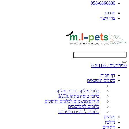
058-6866886
אודות
צרו קשר
0 פריט\ים - ₪0.00
0
דף הבית
כלובים ומנשאים
כלובי אילוף, גדרות אילוף
כלובי טיסה בתקן IATA
תיקים/מנשאים לכלבים וחתולים
כלובים למכרסמים
כלובים לתוכים וציפורים
מציאון
ניילבון
חתולים