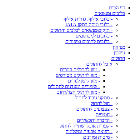
דף הבית
כלובים ומנשאים
- כלובי אילוף, גדרות אילוף
- כלובי טיסה בתקן IATA
- תיקים/מנשאים לכלבים וחתולים
- כלובים למכרסמים
- כלובים לתוכים וציפורים
מציאון
ניילבון
חתולים
אוכל לחתולים
- מזון לחתולים בוגרים
- מזון לחתולים מסורסים
- מזון קיטן לגורים
- שימורים ומעדנים לחתולים
- מזון לחתולי חצר/רחוב
- מתקני גירוד לחתול
- חול לחתול
- צעצועים לחתולים
- חטיפים
- הדברה ותכשירים
- קערות אוכל ושתייה לחתול
- רפואה טבעית ומשלימה
- מיטות ומזרנים