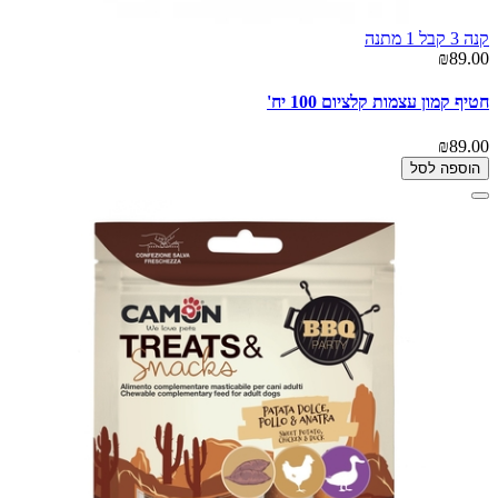
קנה 3 קבל 1 מתנה
₪89.00
חטיף קמון עצמות קלציום 100 יח'
₪89.00
הוספה לסל