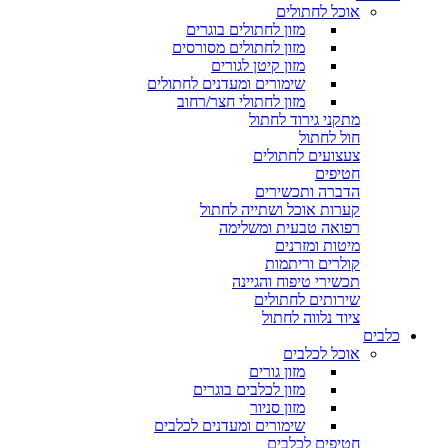
אוכל לחתולים
מזון לחתולים בוגרים
מזון לחתולים מסורסים
מזון קיטן לגורים
שימורים ומעדנים לחתולים
מזון לחתולי חצר/רחוב
מתקני גירוד לחתול
חול לחתול
צעצועים לחתולים
חטיפים
הדברה ותכשירים
קערות אוכל ושתייה לחתול
רפואה טבעית ומשלימה
מיטות ומזרנים
קולרים וריתמות
תכשירי טיפוח והגיינה
שירותים לחתולים
ציוד נלווה לחתול
כלבים
אוכל לכלבים
מזון גורים
מזון לכלבים בוגרים
מזון סניור
שימורים ומעדנים לכלבים
חטיפים לכלבים