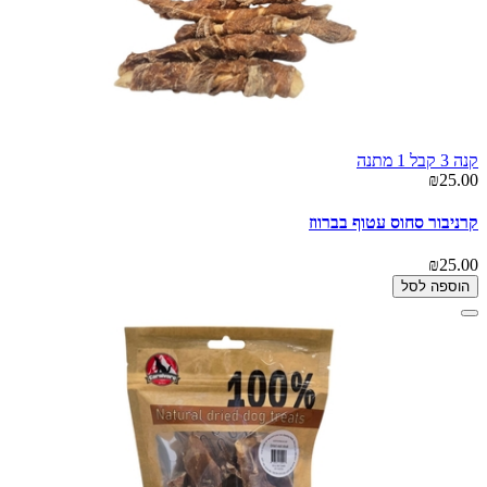
קנה 3 קבל 1 מתנה
₪25.00
קרניבור סחוס עטוף בברווז
₪25.00
הוספה לסל