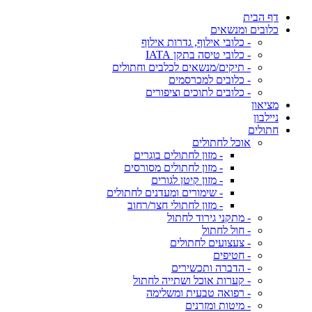
דף הבית
כלובים ומנשאים
- כלובי אילוף, גדרות אילוף
- כלובי טיסה בתקן IATA
- תיקים/מנשאים לכלבים וחתולים
- כלובים למכרסמים
- כלובים לתוכים וציפורים
מציאון
ניילבון
חתולים
אוכל לחתולים
- מזון לחתולים בוגרים
- מזון לחתולים מסורסים
- מזון קיטן לגורים
- שימורים ומעדנים לחתולים
- מזון לחתולי חצר/רחוב
- מתקני גירוד לחתול
- חול לחתול
- צעצועים לחתולים
- חטיפים
- הדברה ותכשירים
- קערות אוכל ושתייה לחתול
- רפואה טבעית ומשלימה
- מיטות ומזרנים