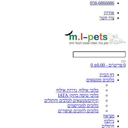
058-6866886
אודות
צרו קשר
0 פריט\ים - ₪0.00
0
דף הבית
כלובים ומנשאים
כלובי אילוף, גדרות אילוף
כלובי טיסה בתקן IATA
תיקים/מנשאים לכלבים וחתולים
כלובים למכרסמים
כלובים לתוכים וציפורים
מציאון
ניילבון
חתולים