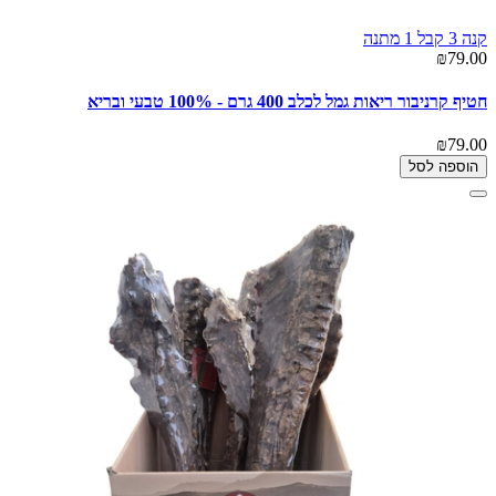
קנה 3 קבל 1 מתנה
₪79.00
חטיף קרניבור ריאות גמל לכלב 400 גרם - 100% טבעי ובריא
₪79.00
הוספה לסל