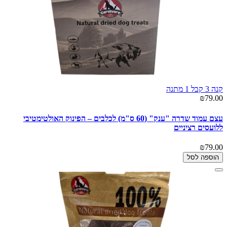
קנה 3 קבל 1 מתנה
₪79.00
עצם עמוד שדרה "ענק" (60 ס"מ) לכלבים – הפינוק האולטימטיבי
ללועסים רציניים
₪79.00
הוספה לסל