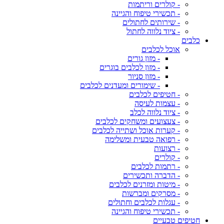
- קולרים וריתמות
- תכשירי טיפוח והגיינה
- שירותים לחתולים
- ציוד נלווה לחתול
כלבים
אוכל לכלבים
- מזון גורים
- מזון לכלבים בוגרים
- מזון סניור
- שימורים ומעדנים לכלבים
- חטיפים לכלבים
- עצמות לעיסה
- ציוד נלווה לכלב
- צעצועים ומשחקים לכלבים
- קערות אוכל ושתייה לכלבים
- רפואה טבעית ומשלימה
- רצועות
- קולרים
- רתמות לכלבים
- הדברה ותכשירים
- מיטות ומזרנים לכלבים
- מסרקים ומברשות
- עגלות לכלבים וחתולים
- תכשירי טיפוח והגיינה
חטיפים טבעיים