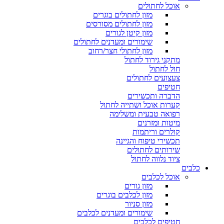
אוכל לחתולים
מזון לחתולים בוגרים
מזון לחתולים מסורסים
מזון קיטן לגורים
שימורים ומעדנים לחתולים
מזון לחתולי חצר/רחוב
מתקני גירוד לחתול
חול לחתול
צעצועים לחתולים
חטיפים
הדברה ותכשירים
קערות אוכל ושתייה לחתול
רפואה טבעית ומשלימה
מיטות ומזרנים
קולרים וריתמות
תכשירי טיפוח והגיינה
שירותים לחתולים
ציוד נלווה לחתול
כלבים
אוכל לכלבים
מזון גורים
מזון לכלבים בוגרים
מזון סניור
שימורים ומעדנים לכלבים
חטיפים לכלבים