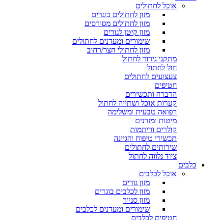
אוכל לחתולים
מזון לחתולים בוגרים
מזון לחתולים מסורסים
מזון קיטן לגורים
שימורים ומעדנים לחתולים
מזון לחתולי חצר/רחוב
מתקני גירוד לחתול
חול לחתול
צעצועים לחתולים
חטיפים
הדברה ותכשירים
קערות אוכל ושתייה לחתול
רפואה טבעית ומשלימה
מיטות ומזרנים
קולרים וריתמות
תכשירי טיפוח והגיינה
שירותים לחתולים
ציוד נלווה לחתול
כלבים
אוכל לכלבים
מזון גורים
מזון לכלבים בוגרים
מזון סניור
שימורים ומעדנים לכלבים
חטיפים לכלבים