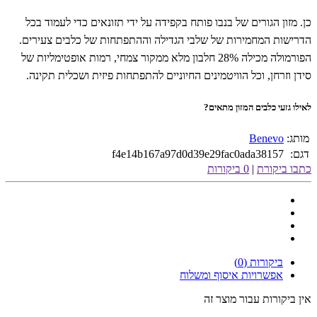
כן. מזון הגורים של בנבו פותח בקפידה על ידי תזונאים כדי לעמוד בכל
הדרישות המחמירות של שלבי הגדילה וההתפתחות של כלבים צעירים.
הפורמולה מכילה 28% חלבון מלא ממקור צמחי, רמות אופטימליות של
סידן וזרחן, וכל הוויטמינים החיוניים להתפתחות פיזית ושכלית תקינה.
לאילו גזעי כלבים המזון מתאים?
מותג:
Benevo
דגם:
f4e14b167a97d0d39e29fac0ada38157
כתבו ביקורת
|
0 ביקורות
ביקורות (0)
אפשרויות איסוף ומשלוח
אין ביקורות עבור מוצר זה