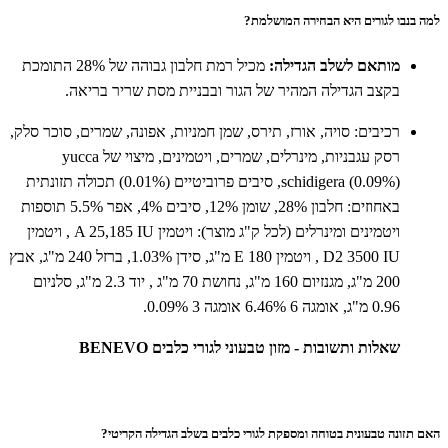
למה בנבו לגורים היא הבחירה המושלמת?
מותאם לשלב הגדילה:
מכיל רמת חלבון גבוהה של 28% התומכת
בקצב הגדילה המהיר של הגור ובבניית מסת שריר בריאה.
רכיבים: סויה, אורז, תירס, שמן חמניות, אפונה, שמרים, סוכר סלק,
רסק עגבניות, מינרלים, שמרים, ויטמינים, מיצוי של yucca
schidigera (0.09%), סיבים פרוביטיים (0.01%) תכולה תזונתית
באחוזים: חלבון 28%, שומן 12%, סיבים 4%, אפר 5.5% תוספות
ויטמינים ומינרלים (לכל ק"ג מוצר): ויטמין A 25,185 IU , ויטמין
D2 3500 IU , ויטמין E 180 מ"ג, סידן 1.03%, ברזל 240 מ"ג, אבץ
200 מ"ג, מגנזיום 160 מ"ג, נחושת 70 מ"ג , יוד 2.3 מ"ג, סלניום
0.96 מ"ג, אומגה 6 6.46% אומגה 3 0.09%.
שאלות ותשובות - מזון טבעוני לגורי כלבים BENEVO
האם תזונה טבעונית בטוחה ומספקת לגורי כלבים בשלב הגדילה הקריטי?