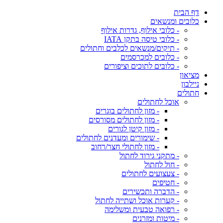
דף הבית
כלובים ומנשאים
- כלובי אילוף, גדרות אילוף
- כלובי טיסה בתקן IATA
- תיקים/מנשאים לכלבים וחתולים
- כלובים למכרסמים
- כלובים לתוכים וציפורים
מציאון
ניילבון
חתולים
אוכל לחתולים
- מזון לחתולים בוגרים
- מזון לחתולים מסורסים
- מזון קיטן לגורים
- שימורים ומעדנים לחתולים
- מזון לחתולי חצר/רחוב
- מתקני גירוד לחתול
- חול לחתול
- צעצועים לחתולים
- חטיפים
- הדברה ותכשירים
- קערות אוכל ושתייה לחתול
- רפואה טבעית ומשלימה
- מיטות ומזרנים