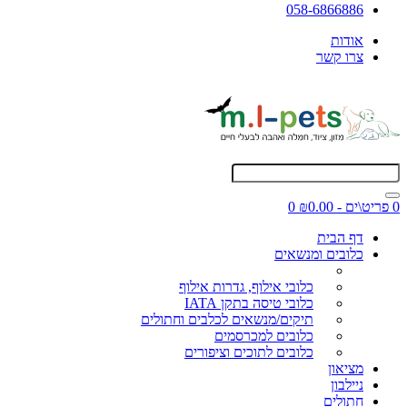
058-6866886
אודות
צרו קשר
0 פריט\ים - ₪0.00
0
דף הבית
כלובים ומנשאים
כלובי אילוף, גדרות אילוף
כלובי טיסה בתקן IATA
תיקים/מנשאים לכלבים וחתולים
כלובים למכרסמים
כלובים לתוכים וציפורים
מציאון
ניילבון
חתולים