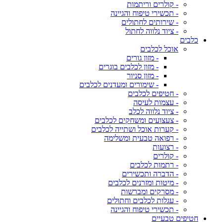
- קולרים וריתמות
- תכשירי טיפוח והגיינה
- שירותים לחתולים
- ציוד נלווה לחתול
כלבים
אוכל לכלבים
- מזון גורים
- מזון לכלבים בוגרים
- מזון סניור
- שימורים ומעדנים לכלבים
- חטיפים לכלבים
- עצמות לעיסה
- ציוד נלווה לכלב
- צעצועים ומשחקים לכלבים
- קערות אוכל ושתייה לכלבים
- רפואה טבעית ומשלימה
- רצועות
- קולרים
- רתמות לכלבים
- הדברה ותכשירים
- מיטות ומזרנים לכלבים
- מסרקים ומברשות
- עגלות לכלבים וחתולים
- תכשירי טיפוח והגיינה
חטיפים טבעיים