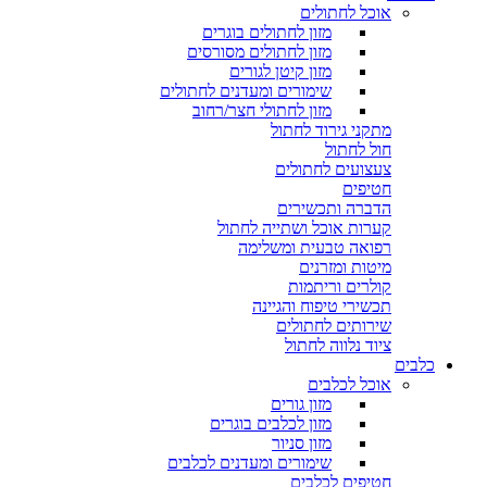
אוכל לחתולים
מזון לחתולים בוגרים
מזון לחתולים מסורסים
מזון קיטן לגורים
שימורים ומעדנים לחתולים
מזון לחתולי חצר/רחוב
מתקני גירוד לחתול
חול לחתול
צעצועים לחתולים
חטיפים
הדברה ותכשירים
קערות אוכל ושתייה לחתול
רפואה טבעית ומשלימה
מיטות ומזרנים
קולרים וריתמות
תכשירי טיפוח והגיינה
שירותים לחתולים
ציוד נלווה לחתול
כלבים
אוכל לכלבים
מזון גורים
מזון לכלבים בוגרים
מזון סניור
שימורים ומעדנים לכלבים
חטיפים לכלבים