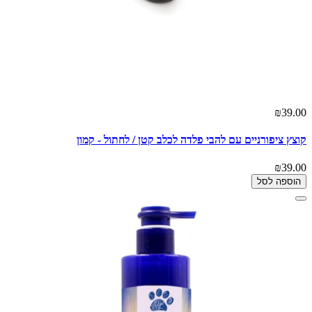
₪39.00
קוצץ ציפורניים עם להבי פלדה לכלב קטן / לחתול - קמון
₪39.00
הוספה לסל