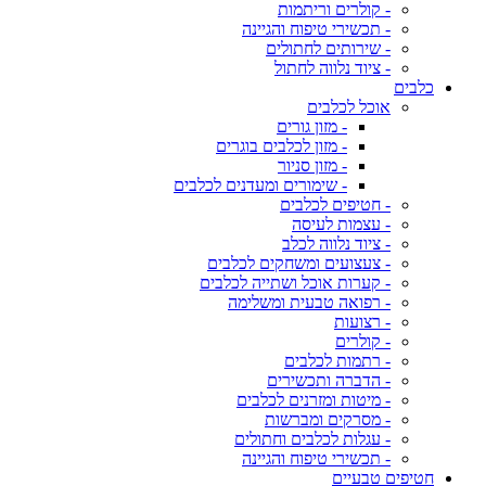
- קולרים וריתמות
- תכשירי טיפוח והגיינה
- שירותים לחתולים
- ציוד נלווה לחתול
כלבים
אוכל לכלבים
- מזון גורים
- מזון לכלבים בוגרים
- מזון סניור
- שימורים ומעדנים לכלבים
- חטיפים לכלבים
- עצמות לעיסה
- ציוד נלווה לכלב
- צעצועים ומשחקים לכלבים
- קערות אוכל ושתייה לכלבים
- רפואה טבעית ומשלימה
- רצועות
- קולרים
- רתמות לכלבים
- הדברה ותכשירים
- מיטות ומזרנים לכלבים
- מסרקים ומברשות
- עגלות לכלבים וחתולים
- תכשירי טיפוח והגיינה
חטיפים טבעיים