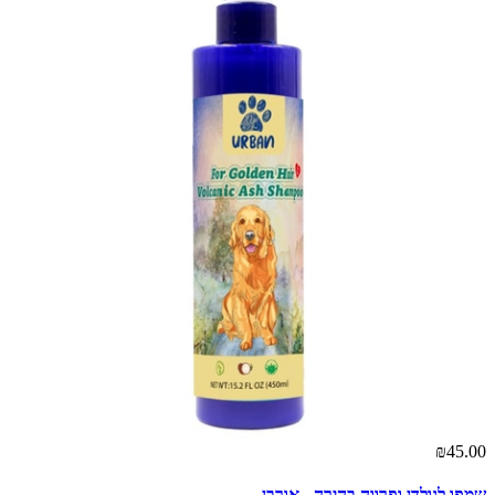
₪45.00
שמפו לגולדן ופרווה בהירה - אורבן