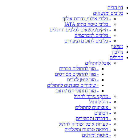
דף הבית
כלובים ומנשאים
- כלובי אילוף, גדרות אילוף
- כלובי טיסה בתקן IATA
- תיקים/מנשאים לכלבים וחתולים
- כלובים למכרסמים
- כלובים לתוכים וציפורים
מציאון
ניילבון
חתולים
אוכל לחתולים
- מזון לחתולים בוגרים
- מזון לחתולים מסורסים
- מזון קיטן לגורים
- שימורים ומעדנים לחתולים
- מזון לחתולי חצר/רחוב
- מתקני גירוד לחתול
- חול לחתול
- צעצועים לחתולים
- חטיפים
- הדברה ותכשירים
- קערות אוכל ושתייה לחתול
- רפואה טבעית ומשלימה
- מיטות ומזרנים