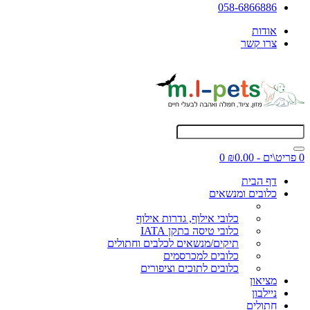
058-6866886
אודות
צרו קשר
0 פריט\ים - ₪0.00
0
דף הבית
כלובים ומנשאים
כלובי אילוף, גדרות אילוף
כלובי טיסה בתקן IATA
תיקים/מנשאים לכלבים וחתולים
כלובים למכרסמים
כלובים לתוכים וציפורים
מציאון
ניילבון
חתולים