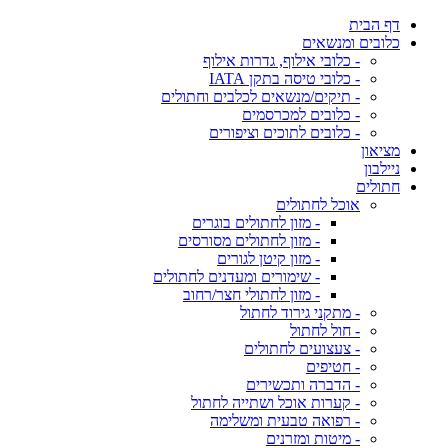
דף הבית
כלובים ומנשאים
- כלובי אילוף, גדרות אילוף
- כלובי טיסה בתקן IATA
- תיקים/מנשאים לכלבים וחתולים
- כלובים למכרסמים
- כלובים לתוכים וציפורים
מציאון
ניילבון
חתולים
אוכל לחתולים
- מזון לחתולים בוגרים
- מזון לחתולים מסורסים
- מזון קיטן לגורים
- שימורים ומעדנים לחתולים
- מזון לחתולי חצר/רחוב
- מתקני גירוד לחתול
- חול לחתול
- צעצועים לחתולים
- חטיפים
- הדברה ותכשירים
- קערות אוכל ושתייה לחתול
- רפואה טבעית ומשלימה
- מיטות ומזרנים