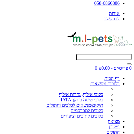
058-6866886
אודות
צרו קשר
0 פריט\ים - ₪0.00
0
דף הבית
כלובים ומנשאים
כלובי אילוף, גדרות אילוף
כלובי טיסה בתקן IATA
תיקים/מנשאים לכלבים וחתולים
כלובים למכרסמים
כלובים לתוכים וציפורים
מציאון
ניילבון
חתולים