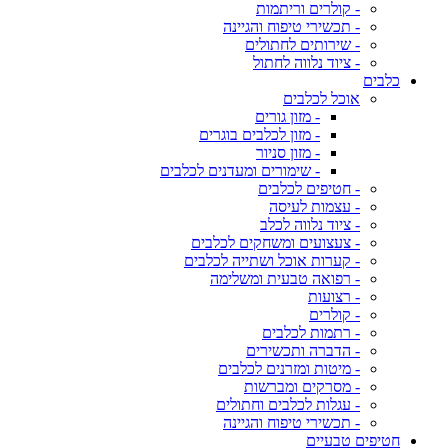
- קולרים וריתמות
- תכשירי טיפוח והגיינה
- שירותים לחתולים
- ציוד נלווה לחתול
כלבים
אוכל לכלבים
- מזון גורים
- מזון לכלבים בוגרים
- מזון סניור
- שימורים ומעדנים לכלבים
- חטיפים לכלבים
- עצמות לעיסה
- ציוד נלווה לכלב
- צעצועים ומשחקים לכלבים
- קערות אוכל ושתייה לכלבים
- רפואה טבעית ומשלימה
- רצועות
- קולרים
- רתמות לכלבים
- הדברה ותכשירים
- מיטות ומזרנים לכלבים
- מסרקים ומברשות
- עגלות לכלבים וחתולים
- תכשירי טיפוח והגיינה
חטיפים טבעיים