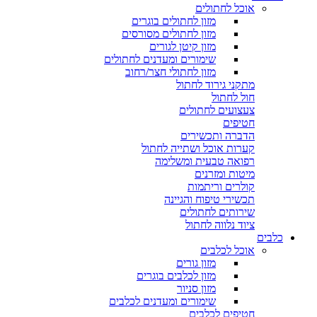
אוכל לחתולים
מזון לחתולים בוגרים
מזון לחתולים מסורסים
מזון קיטן לגורים
שימורים ומעדנים לחתולים
מזון לחתולי חצר/רחוב
מתקני גירוד לחתול
חול לחתול
צעצועים לחתולים
חטיפים
הדברה ותכשירים
קערות אוכל ושתייה לחתול
רפואה טבעית ומשלימה
מיטות ומזרנים
קולרים וריתמות
תכשירי טיפוח והגיינה
שירותים לחתולים
ציוד נלווה לחתול
כלבים
אוכל לכלבים
מזון גורים
מזון לכלבים בוגרים
מזון סניור
שימורים ומעדנים לכלבים
חטיפים לכלבים