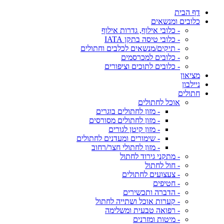
דף הבית
כלובים ומנשאים
- כלובי אילוף, גדרות אילוף
- כלובי טיסה בתקן IATA
- תיקים/מנשאים לכלבים וחתולים
- כלובים למכרסמים
- כלובים לתוכים וציפורים
מציאון
ניילבון
חתולים
אוכל לחתולים
- מזון לחתולים בוגרים
- מזון לחתולים מסורסים
- מזון קיטן לגורים
- שימורים ומעדנים לחתולים
- מזון לחתולי חצר/רחוב
- מתקני גירוד לחתול
- חול לחתול
- צעצועים לחתולים
- חטיפים
- הדברה ותכשירים
- קערות אוכל ושתייה לחתול
- רפואה טבעית ומשלימה
- מיטות ומזרנים