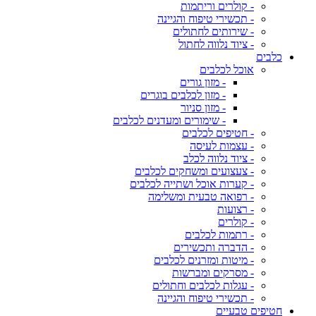
- קולרים וריתמות
- תכשירי טיפוח והגיינה
- שירותים לחתולים
- ציוד נלווה לחתול
כלבים
אוכל לכלבים
- מזון גורים
- מזון לכלבים בוגרים
- מזון סניור
- שימורים ומעדנים לכלבים
- חטיפים לכלבים
- עצמות לעיסה
- ציוד נלווה לכלב
- צעצועים ומשחקים לכלבים
- קערות אוכל ושתייה לכלבים
- רפואה טבעית ומשלימה
- רצועות
- קולרים
- רתמות לכלבים
- הדברה ותכשירים
- מיטות ומזרנים לכלבים
- מסרקים ומברשות
- עגלות לכלבים וחתולים
- תכשירי טיפוח והגיינה
חטיפים טבעיים