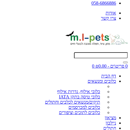
058-6866886
אודות
צרו קשר
0 פריט\ים - ₪0.00
0
דף הבית
כלובים ומנשאים
כלובי אילוף, גדרות אילוף
כלובי טיסה בתקן IATA
תיקים/מנשאים לכלבים וחתולים
כלובים למכרסמים
כלובים לתוכים וציפורים
מציאון
ניילבון
חתולים