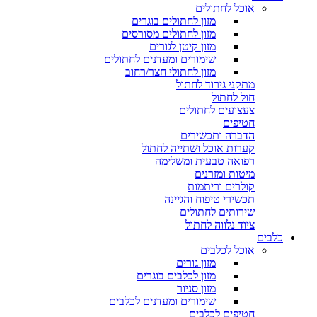
אוכל לחתולים
מזון לחתולים בוגרים
מזון לחתולים מסורסים
מזון קיטן לגורים
שימורים ומעדנים לחתולים
מזון לחתולי חצר/רחוב
מתקני גירוד לחתול
חול לחתול
צעצועים לחתולים
חטיפים
הדברה ותכשירים
קערות אוכל ושתייה לחתול
רפואה טבעית ומשלימה
מיטות ומזרנים
קולרים וריתמות
תכשירי טיפוח והגיינה
שירותים לחתולים
ציוד נלווה לחתול
כלבים
אוכל לכלבים
מזון גורים
מזון לכלבים בוגרים
מזון סניור
שימורים ומעדנים לכלבים
חטיפים לכלבים