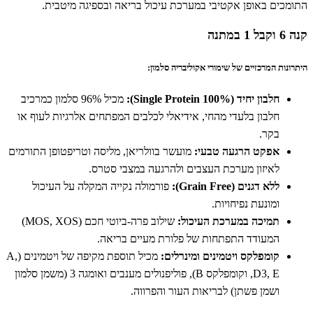
התומכים באופן אקטיבי במערכת עיכול בריאה ובספיגה מיטבית.
קנה 6 וקבל 1 במתנה
היתרונות המרכזיים של שימורי אקוליבריה סלמון:
חלבון יחיד (100% Single Protein):
מכיל 96% סלמון כמרכיב
חלבון בלעדי מהחי, אידיאלי לכלבים המפתחים אלרגיות לעוף או
בקר.
אפקט הרגעה טבעי:
מועשר בוולריאן, מליסה וטריפטופן התורמים
לאיזון מערכת העצבים ולהרגעה במצבי סטרס.
ללא דגנים (Grain Free):
פורמולה נקייה המקלה על העיכול
ומונעת נפיחויות.
תמיכה במערכת העיכול:
שילוב פרה-ביוטי חכם (MOS, XOS)
המעודד התפתחות של פלורת מעיים בריאה.
קומפלקס ויטמינים ומינרלים:
מכיל תוספת מקיפה של ויטמינים (A,
D3, E, וקומפלקס B), פוליפנולים מענבים ואומגה 3 (משמן סלמון
ושמן פשתן) לבריאות העור והפרווה.