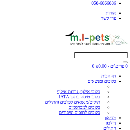
058-6866886
אודות
צרו קשר
0 פריט\ים - ₪0.00
0
דף הבית
כלובים ומנשאים
כלובי אילוף, גדרות אילוף
כלובי טיסה בתקן IATA
תיקים/מנשאים לכלבים וחתולים
כלובים למכרסמים
כלובים לתוכים וציפורים
מציאון
ניילבון
חתולים