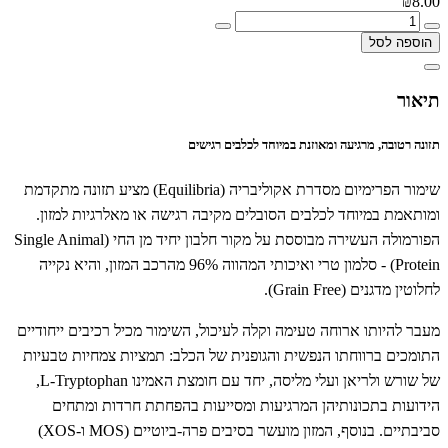
₪8.00
הוספה לסל
תיאור
תזונה רטובה, מרגיעה ומאוזנת במיוחד לכלבים רגישים
שימור הפרימיום מסדרת אקוליבריה (Equilibria) מציע תזונה מתקדמת
ומותאמת במיוחד לכלבים הסובלים מקיבה רגישה או מאלרגיות למזון.
הפורמולה העשירה מבוססת על מקור חלבון יחיד מן החי (Single Animal
Protein) - סלמון טרי ואיכותי המהווה 96% מהרכב המזון, והיא נקייה
לחלוטין מדגנים (Grain Free).
מעבר להיותו ארוחה טעימה וקלה לעיכול, השימור מכיל רכיבים ייחודיים
התומכים ברווחתו הנפשית והגופנית של הכלב: תמציות צמחיות טבעיות
של שורש ולריאן ועלי מליסה, יחד עם חומצת האמינו L-Tryptophan,
הידועות בתכונותיהן המרגיעות ומסייעות בהפחתת חרדות ומתחים
סביבתיים. בנוסף, המזון מועשר בסיבים פרה-ביוטיים (MOS ו-XOS)