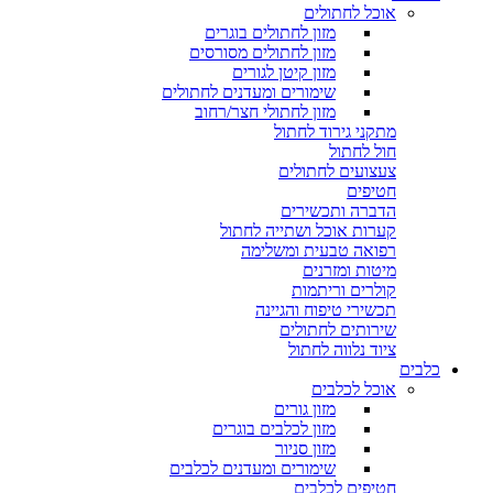
אוכל לחתולים
מזון לחתולים בוגרים
מזון לחתולים מסורסים
מזון קיטן לגורים
שימורים ומעדנים לחתולים
מזון לחתולי חצר/רחוב
מתקני גירוד לחתול
חול לחתול
צעצועים לחתולים
חטיפים
הדברה ותכשירים
קערות אוכל ושתייה לחתול
רפואה טבעית ומשלימה
מיטות ומזרנים
קולרים וריתמות
תכשירי טיפוח והגיינה
שירותים לחתולים
ציוד נלווה לחתול
כלבים
אוכל לכלבים
מזון גורים
מזון לכלבים בוגרים
מזון סניור
שימורים ומעדנים לכלבים
חטיפים לכלבים