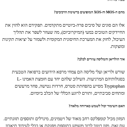
מהם ה-MOS וה-XOS המופיעים ברשימת הרכיבים?
אלו הם סוגים של סיבים פרה-ביוטיים מתקדמים. תפקידם הוא להזין את
החיידקים הטובים במעי (המיקרוביום), מה שעוזר לשפר את תהליך
העיכול, לחזק את המערכת החיסונית המקומית ולשמור על יציאות תקינות
ומוצקות.
איך הולריאן והמליסה עוזרים לכלב?
שורש ולריאן ועלי מליסה הם צמחי מרפא הידועים ברפואה הטבעית
בסגולותיהם המרגיעות. השילוב שלהם יחד עם חומצת האמינו L-
Tryptophan מסייע בהפחתת סטרס, חרדות נטישה, פחד מרעשים
ומתחים סביבתיים, ותורם לרוגע הכללי של הכלב ביומיום.
האם השימור יכול לשמש כארוחה מלאה?
המזון מכיל קומפלקס רחב מאוד של ויטמינים, מינרלים ותוספים תזונתיים.
עם זאת, מזון רטוב לרוב משמש כתוספת מפנקת או ככלי לעידוד תיאבון