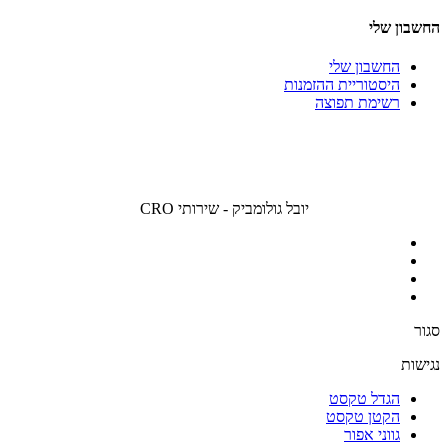
החשבון שלי
החשבון שלי
היסטוריית ההזמנות
רשימת תפוצה
יובל גולומביק - שירותי CRO
סגור
נגישות
הגדל טקסט
הקטן טקסט
גווני אפור