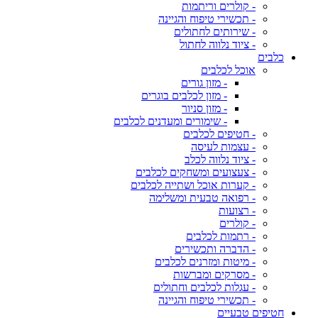
- קולרים וריתמות
- תכשירי טיפוח והגיינה
- שירותים לחתולים
- ציוד נלווה לחתול
כלבים
אוכל לכלבים
- מזון גורים
- מזון לכלבים בוגרים
- מזון סניור
- שימורים ומעדנים לכלבים
- חטיפים לכלבים
- עצמות לעיסה
- ציוד נלווה לכלב
- צעצועים ומשחקים לכלבים
- קערות אוכל ושתייה לכלבים
- רפואה טבעית ומשלימה
- רצועות
- קולרים
- רתמות לכלבים
- הדברה ותכשירים
- מיטות ומזרנים לכלבים
- מסרקים ומברשות
- עגלות לכלבים וחתולים
- תכשירי טיפוח והגיינה
חטיפים טבעיים