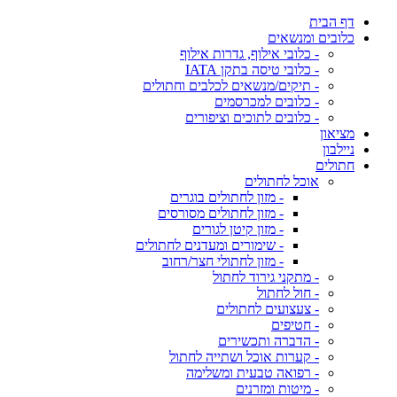
דף הבית
כלובים ומנשאים
- כלובי אילוף, גדרות אילוף
- כלובי טיסה בתקן IATA
- תיקים/מנשאים לכלבים וחתולים
- כלובים למכרסמים
- כלובים לתוכים וציפורים
מציאון
ניילבון
חתולים
אוכל לחתולים
- מזון לחתולים בוגרים
- מזון לחתולים מסורסים
- מזון קיטן לגורים
- שימורים ומעדנים לחתולים
- מזון לחתולי חצר/רחוב
- מתקני גירוד לחתול
- חול לחתול
- צעצועים לחתולים
- חטיפים
- הדברה ותכשירים
- קערות אוכל ושתייה לחתול
- רפואה טבעית ומשלימה
- מיטות ומזרנים