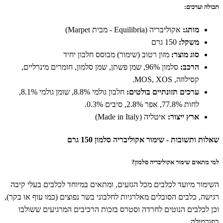
תכולה וערכים:
מותג:
אקוליבריה (Equilibria - מבית Marpet)
משקל:
150 גרם
סוג מוצר:
מזון רטוב (שימור) מבוסס חלבון יחיד
הרכב:
סלמון 96%, שמן פשתן, שמן סלמון, חומרים מינרליים,
קסילוזה, MOS, XOS.
ערכים תזונתיים בולטים:
חלבון גולמי 8.8%, שומן גולמי 8.1%,
לחות 77.8%, אפר 2.8%, סיבים 0.3%.
ארץ ייצור:
איטליה (Made in Italy)
שאלות ותשובות - שימור אקוליבריה סלמון 150 גרם
למי מתאים שימור אקוליבריה סלמון?
השימור מיועד לכלבים מכל הגזעים, ומתאים במיוחד לכלבים בעלי קיבה
רגישה, כלבים הסובלים מאלרגיות לחלבוני בשר נפוצים (כמו עוף או בקר),
וכן לכלבים הנוטים לחרדה וסטרס בזכות הרכיבים המרגיעים ששולבו
בפורמולה.