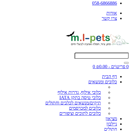
058-6866886
אודות
צרו קשר
0 פריט\ים - ₪0.00
0
דף הבית
כלובים ומנשאים
כלובי אילוף, גדרות אילוף
כלובי טיסה בתקן IATA
תיקים/מנשאים לכלבים וחתולים
כלובים למכרסמים
כלובים לתוכים וציפורים
מציאון
ניילבון
חתולים