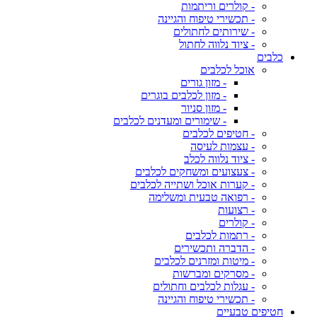
- קולרים וריתמות
- תכשירי טיפוח והגיינה
- שירותים לחתולים
- ציוד נלווה לחתול
כלבים
אוכל לכלבים
- מזון גורים
- מזון לכלבים בוגרים
- מזון סניור
- שימורים ומעדנים לכלבים
- חטיפים לכלבים
- עצמות לעיסה
- ציוד נלווה לכלב
- צעצועים ומשחקים לכלבים
- קערות אוכל ושתייה לכלבים
- רפואה טבעית ומשלימה
- רצועות
- קולרים
- רתמות לכלבים
- הדברה ותכשירים
- מיטות ומזרנים לכלבים
- מסרקים ומברשות
- עגלות לכלבים וחתולים
- תכשירי טיפוח והגיינה
חטיפים טבעיים