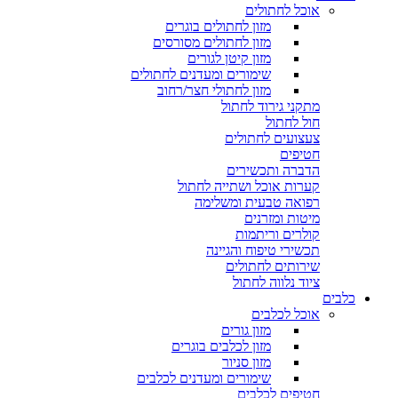
אוכל לחתולים
מזון לחתולים בוגרים
מזון לחתולים מסורסים
מזון קיטן לגורים
שימורים ומעדנים לחתולים
מזון לחתולי חצר/רחוב
מתקני גירוד לחתול
חול לחתול
צעצועים לחתולים
חטיפים
הדברה ותכשירים
קערות אוכל ושתייה לחתול
רפואה טבעית ומשלימה
מיטות ומזרנים
קולרים וריתמות
תכשירי טיפוח והגיינה
שירותים לחתולים
ציוד נלווה לחתול
כלבים
אוכל לכלבים
מזון גורים
מזון לכלבים בוגרים
מזון סניור
שימורים ומעדנים לכלבים
חטיפים לכלבים