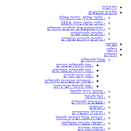
דף הבית
כלובים ומנשאים
- כלובי אילוף, גדרות אילוף
- כלובי טיסה בתקן IATA
- תיקים/מנשאים לכלבים וחתולים
- כלובים למכרסמים
- כלובים לתוכים וציפורים
מציאון
ניילבון
חתולים
אוכל לחתולים
- מזון לחתולים בוגרים
- מזון לחתולים מסורסים
- מזון קיטן לגורים
- שימורים ומעדנים לחתולים
- מזון לחתולי חצר/רחוב
- מתקני גירוד לחתול
- חול לחתול
- צעצועים לחתולים
- חטיפים
- הדברה ותכשירים
- קערות אוכל ושתייה לחתול
- רפואה טבעית ומשלימה
- מיטות ומזרנים