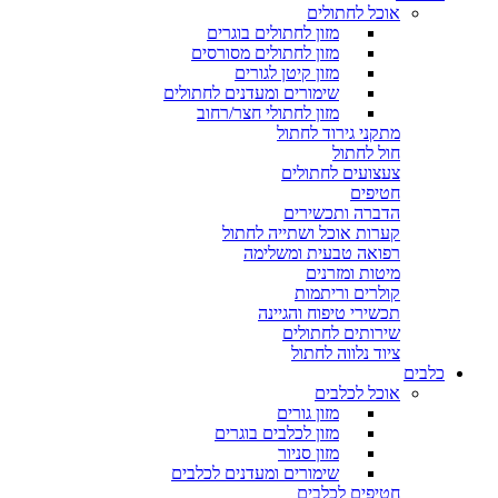
אוכל לחתולים
מזון לחתולים בוגרים
מזון לחתולים מסורסים
מזון קיטן לגורים
שימורים ומעדנים לחתולים
מזון לחתולי חצר/רחוב
מתקני גירוד לחתול
חול לחתול
צעצועים לחתולים
חטיפים
הדברה ותכשירים
קערות אוכל ושתייה לחתול
רפואה טבעית ומשלימה
מיטות ומזרנים
קולרים וריתמות
תכשירי טיפוח והגיינה
שירותים לחתולים
ציוד נלווה לחתול
כלבים
אוכל לכלבים
מזון גורים
מזון לכלבים בוגרים
מזון סניור
שימורים ומעדנים לכלבים
חטיפים לכלבים