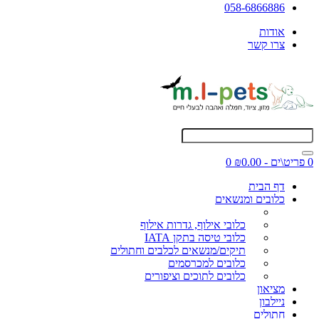
058-6866886
אודות
צרו קשר
0 פריט\ים - ₪0.00
0
דף הבית
כלובים ומנשאים
כלובי אילוף, גדרות אילוף
כלובי טיסה בתקן IATA
תיקים/מנשאים לכלבים וחתולים
כלובים למכרסמים
כלובים לתוכים וציפורים
מציאון
ניילבון
חתולים