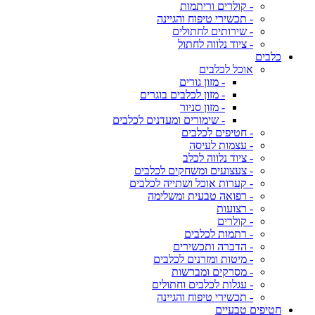
- קולרים וריתמות
- תכשירי טיפוח והגיינה
- שירותים לחתולים
- ציוד נלווה לחתול
כלבים
אוכל לכלבים
- מזון גורים
- מזון לכלבים בוגרים
- מזון סניור
- שימורים ומעדנים לכלבים
- חטיפים לכלבים
- עצמות לעיסה
- ציוד נלווה לכלב
- צעצועים ומשחקים לכלבים
- קערות אוכל ושתייה לכלבים
- רפואה טבעית ומשלימה
- רצועות
- קולרים
- רתמות לכלבים
- הדברה ותכשירים
- מיטות ומזרנים לכלבים
- מסרקים ומברשות
- עגלות לכלבים וחתולים
- תכשירי טיפוח והגיינה
חטיפים טבעיים