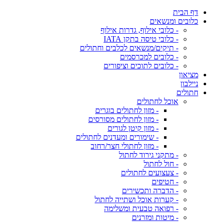
דף הבית
כלובים ומנשאים
- כלובי אילוף, גדרות אילוף
- כלובי טיסה בתקן IATA
- תיקים/מנשאים לכלבים וחתולים
- כלובים למכרסמים
- כלובים לתוכים וציפורים
מציאון
ניילבון
חתולים
אוכל לחתולים
- מזון לחתולים בוגרים
- מזון לחתולים מסורסים
- מזון קיטן לגורים
- שימורים ומעדנים לחתולים
- מזון לחתולי חצר/רחוב
- מתקני גירוד לחתול
- חול לחתול
- צעצועים לחתולים
- חטיפים
- הדברה ותכשירים
- קערות אוכל ושתייה לחתול
- רפואה טבעית ומשלימה
- מיטות ומזרנים