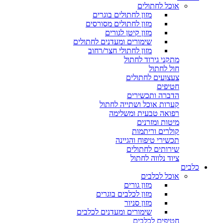
אוכל לחתולים
מזון לחתולים בוגרים
מזון לחתולים מסורסים
מזון קיטן לגורים
שימורים ומעדנים לחתולים
מזון לחתולי חצר/רחוב
מתקני גירוד לחתול
חול לחתול
צעצועים לחתולים
חטיפים
הדברה ותכשירים
קערות אוכל ושתייה לחתול
רפואה טבעית ומשלימה
מיטות ומזרנים
קולרים וריתמות
תכשירי טיפוח והגיינה
שירותים לחתולים
ציוד נלווה לחתול
כלבים
אוכל לכלבים
מזון גורים
מזון לכלבים בוגרים
מזון סניור
שימורים ומעדנים לכלבים
חטיפים לכלבים