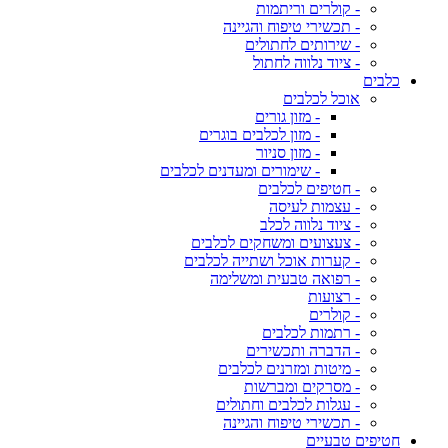
- קולרים וריתמות
- תכשירי טיפוח והגיינה
- שירותים לחתולים
- ציוד נלווה לחתול
כלבים
אוכל לכלבים
- מזון גורים
- מזון לכלבים בוגרים
- מזון סניור
- שימורים ומעדנים לכלבים
- חטיפים לכלבים
- עצמות לעיסה
- ציוד נלווה לכלב
- צעצועים ומשחקים לכלבים
- קערות אוכל ושתייה לכלבים
- רפואה טבעית ומשלימה
- רצועות
- קולרים
- רתמות לכלבים
- הדברה ותכשירים
- מיטות ומזרנים לכלבים
- מסרקים ומברשות
- עגלות לכלבים וחתולים
- תכשירי טיפוח והגיינה
חטיפים טבעיים