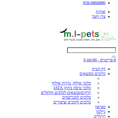
058-6866886
אודות
צרו קשר
0 פריט\ים - ₪0.00
0
דף הבית
כלובים ומנשאים
כלובי אילוף, גדרות אילוף
כלובי טיסה בתקן IATA
תיקים/מנשאים לכלבים וחתולים
כלובים למכרסמים
כלובים לתוכים וציפורים
מציאון
ניילבון
חתולים