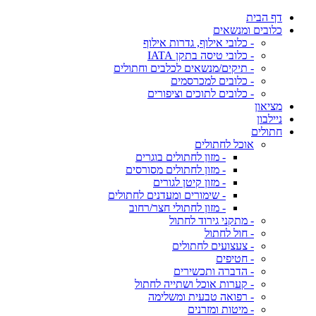
דף הבית
כלובים ומנשאים
- כלובי אילוף, גדרות אילוף
- כלובי טיסה בתקן IATA
- תיקים/מנשאים לכלבים וחתולים
- כלובים למכרסמים
- כלובים לתוכים וציפורים
מציאון
ניילבון
חתולים
אוכל לחתולים
- מזון לחתולים בוגרים
- מזון לחתולים מסורסים
- מזון קיטן לגורים
- שימורים ומעדנים לחתולים
- מזון לחתולי חצר/רחוב
- מתקני גירוד לחתול
- חול לחתול
- צעצועים לחתולים
- חטיפים
- הדברה ותכשירים
- קערות אוכל ושתייה לחתול
- רפואה טבעית ומשלימה
- מיטות ומזרנים