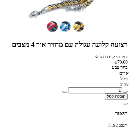
רצועה קלועה עגולה עם מחזיר אור 4 מצבים
זמינות: קיים במלאי
₪79.00
בחר צבע
אדום
כחול
צהוב
הוספה לסל
תיאור
דגם:
F192