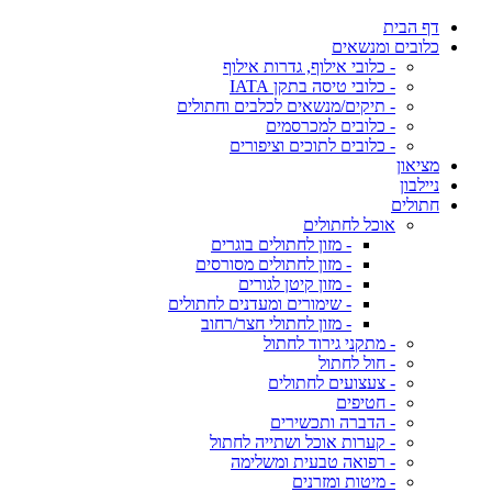
דף הבית
כלובים ומנשאים
- כלובי אילוף, גדרות אילוף
- כלובי טיסה בתקן IATA
- תיקים/מנשאים לכלבים וחתולים
- כלובים למכרסמים
- כלובים לתוכים וציפורים
מציאון
ניילבון
חתולים
אוכל לחתולים
- מזון לחתולים בוגרים
- מזון לחתולים מסורסים
- מזון קיטן לגורים
- שימורים ומעדנים לחתולים
- מזון לחתולי חצר/רחוב
- מתקני גירוד לחתול
- חול לחתול
- צעצועים לחתולים
- חטיפים
- הדברה ותכשירים
- קערות אוכל ושתייה לחתול
- רפואה טבעית ומשלימה
- מיטות ומזרנים