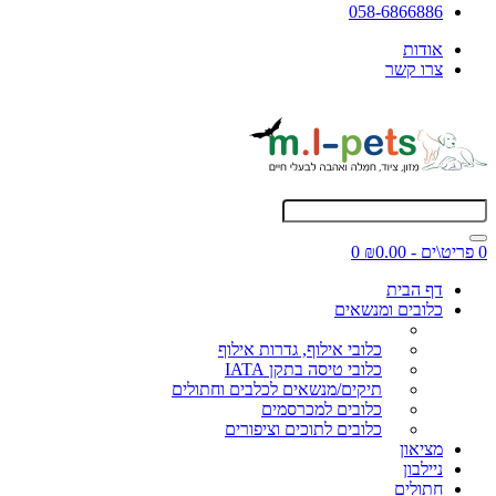
058-6866886
אודות
צרו קשר
0 פריט\ים - ₪0.00
0
דף הבית
כלובים ומנשאים
כלובי אילוף, גדרות אילוף
כלובי טיסה בתקן IATA
תיקים/מנשאים לכלבים וחתולים
כלובים למכרסמים
כלובים לתוכים וציפורים
מציאון
ניילבון
חתולים