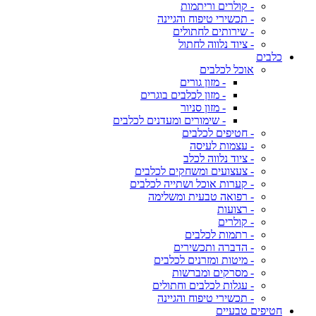
- קולרים וריתמות
- תכשירי טיפוח והגיינה
- שירותים לחתולים
- ציוד נלווה לחתול
כלבים
אוכל לכלבים
- מזון גורים
- מזון לכלבים בוגרים
- מזון סניור
- שימורים ומעדנים לכלבים
- חטיפים לכלבים
- עצמות לעיסה
- ציוד נלווה לכלב
- צעצועים ומשחקים לכלבים
- קערות אוכל ושתייה לכלבים
- רפואה טבעית ומשלימה
- רצועות
- קולרים
- רתמות לכלבים
- הדברה ותכשירים
- מיטות ומזרנים לכלבים
- מסרקים ומברשות
- עגלות לכלבים וחתולים
- תכשירי טיפוח והגיינה
חטיפים טבעיים