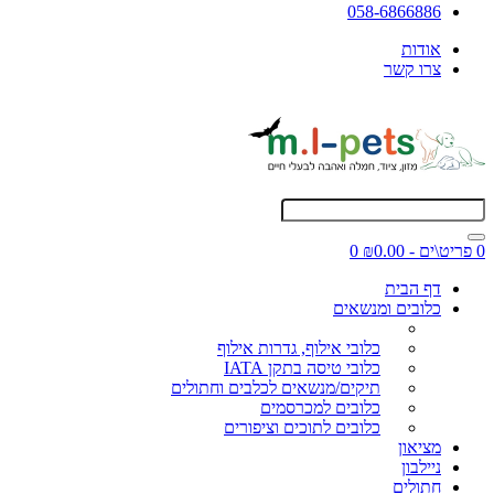
058-6866886
אודות
צרו קשר
0 פריט\ים - ₪0.00
0
דף הבית
כלובים ומנשאים
כלובי אילוף, גדרות אילוף
כלובי טיסה בתקן IATA
תיקים/מנשאים לכלבים וחתולים
כלובים למכרסמים
כלובים לתוכים וציפורים
מציאון
ניילבון
חתולים