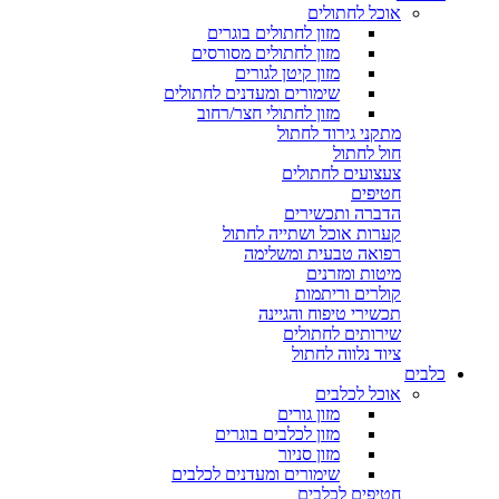
אוכל לחתולים
מזון לחתולים בוגרים
מזון לחתולים מסורסים
מזון קיטן לגורים
שימורים ומעדנים לחתולים
מזון לחתולי חצר/רחוב
מתקני גירוד לחתול
חול לחתול
צעצועים לחתולים
חטיפים
הדברה ותכשירים
קערות אוכל ושתייה לחתול
רפואה טבעית ומשלימה
מיטות ומזרנים
קולרים וריתמות
תכשירי טיפוח והגיינה
שירותים לחתולים
ציוד נלווה לחתול
כלבים
אוכל לכלבים
מזון גורים
מזון לכלבים בוגרים
מזון סניור
שימורים ומעדנים לכלבים
חטיפים לכלבים