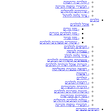
- קולרים וריתמות
- תכשירי טיפוח והגיינה
- שירותים לחתולים
- ציוד נלווה לחתול
כלבים
אוכל לכלבים
- מזון גורים
- מזון לכלבים בוגרים
- מזון סניור
- שימורים ומעדנים לכלבים
- חטיפים לכלבים
- עצמות לעיסה
- ציוד נלווה לכלב
- צעצועים ומשחקים לכלבים
- קערות אוכל ושתייה לכלבים
- רפואה טבעית ומשלימה
- רצועות
- קולרים
- רתמות לכלבים
- הדברה ותכשירים
- מיטות ומזרנים לכלבים
- מסרקים ומברשות
- עגלות לכלבים וחתולים
- תכשירי טיפוח והגיינה
חטיפים טבעיים