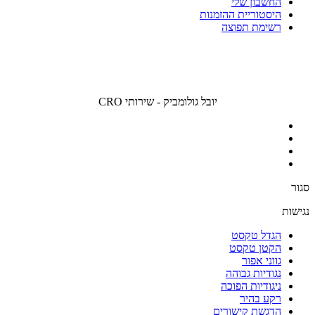
החשבון שלי
היסטוריית ההזמנות
רשימת תפוצה
יובל גולומביק - שירותי CRO
סגור
נגישות
הגדל טקסט
הקטן טקסט
גווני אפור
נגודיות גבוהה
ניגודיות הפוכה
רקע בהיר
הדגשת קישורים