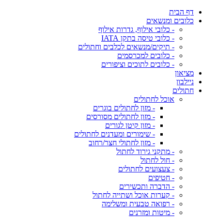
דף הבית
כלובים ומנשאים
- כלובי אילוף, גדרות אילוף
- כלובי טיסה בתקן IATA
- תיקים/מנשאים לכלבים וחתולים
- כלובים למכרסמים
- כלובים לתוכים וציפורים
מציאון
ניילבון
חתולים
אוכל לחתולים
- מזון לחתולים בוגרים
- מזון לחתולים מסורסים
- מזון קיטן לגורים
- שימורים ומעדנים לחתולים
- מזון לחתולי חצר/רחוב
- מתקני גירוד לחתול
- חול לחתול
- צעצועים לחתולים
- חטיפים
- הדברה ותכשירים
- קערות אוכל ושתייה לחתול
- רפואה טבעית ומשלימה
- מיטות ומזרנים