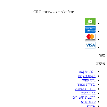
יובל גולומביק - שירותי CRO
סגור
נגישות
הגדל טקסט
הקטן טקסט
גווני אפור
נגודיות גבוהה
ניגודיות הפוכה
רקע בהיר
הדגשת קישורים
פונט קריא
איפוס