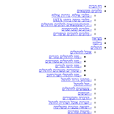
דף הבית
כלובים ומנשאים
- כלובי אילוף, גדרות אילוף
- כלובי טיסה בתקן IATA
- תיקים/מנשאים לכלבים וחתולים
- כלובים למכרסמים
- כלובים לתוכים וציפורים
מציאון
ניילבון
חתולים
אוכל לחתולים
- מזון לחתולים בוגרים
- מזון לחתולים מסורסים
- מזון קיטן לגורים
- שימורים ומעדנים לחתולים
- מזון לחתולי חצר/רחוב
- מתקני גירוד לחתול
- חול לחתול
- צעצועים לחתולים
- חטיפים
- הדברה ותכשירים
- קערות אוכל ושתייה לחתול
- רפואה טבעית ומשלימה
- מיטות ומזרנים