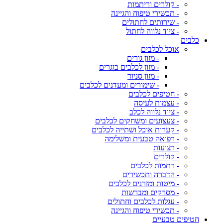
- קולרים וריתמות
- תכשירי טיפוח והגיינה
- שירותים לחתולים
- ציוד נלווה לחתול
כלבים
אוכל לכלבים
- מזון גורים
- מזון לכלבים בוגרים
- מזון סניור
- שימורים ומעדנים לכלבים
- חטיפים לכלבים
- עצמות לעיסה
- ציוד נלווה לכלב
- צעצועים ומשחקים לכלבים
- קערות אוכל ושתייה לכלבים
- רפואה טבעית ומשלימה
- רצועות
- קולרים
- רתמות לכלבים
- הדברה ותכשירים
- מיטות ומזרנים לכלבים
- מסרקים ומברשות
- עגלות לכלבים וחתולים
- תכשירי טיפוח והגיינה
חטיפים טבעיים