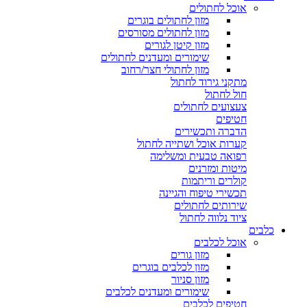
אוכל לחתולים
מזון לחתולים בוגרים
מזון לחתולים מסורסים
מזון קיטן לגורים
שימורים ומעדנים לחתולים
מזון לחתולי חצר/רחוב
מתקני גירוד לחתול
חול לחתול
צעצועים לחתולים
חטיפים
הדברה ותכשירים
קערות אוכל ושתייה לחתול
רפואה טבעית ומשלימה
מיטות ומזרנים
קולרים וריתמות
תכשירי טיפוח והגיינה
שירותים לחתולים
ציוד נלווה לחתול
כלבים
אוכל לכלבים
מזון גורים
מזון לכלבים בוגרים
מזון סניור
שימורים ומעדנים לכלבים
חטיפים לכלבים