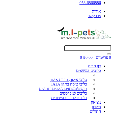
058-6866886
אודות
צרו קשר
0 פריט\ים - ₪0.00
0
דף הבית
כלובים ומנשאים
כלובי אילוף, גדרות אילוף
כלובי טיסה בתקן IATA
תיקים/מנשאים לכלבים וחתולים
כלובים למכרסמים
כלובים לתוכים וציפורים
מציאון
ניילבון
חתולים