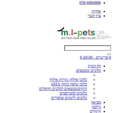
058-6866886
אודות
צרו קשר
0 פריט\ים - ₪0.00
0
דף הבית
כלובים ומנשאים
כלובי אילוף, גדרות אילוף
כלובי טיסה בתקן IATA
תיקים/מנשאים לכלבים וחתולים
כלובים למכרסמים
כלובים לתוכים וציפורים
מציאון
ניילבון
חתולים