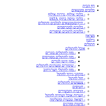
דף הבית
כלובים ומנשאים
- כלובי אילוף, גדרות אילוף
- כלובי טיסה בתקן IATA
- תיקים/מנשאים לכלבים וחתולים
- כלובים למכרסמים
- כלובים לתוכים וציפורים
מציאון
ניילבון
חתולים
אוכל לחתולים
- מזון לחתולים בוגרים
- מזון לחתולים מסורסים
- מזון קיטן לגורים
- שימורים ומעדנים לחתולים
- מזון לחתולי חצר/רחוב
- מתקני גירוד לחתול
- חול לחתול
- צעצועים לחתולים
- חטיפים
- הדברה ותכשירים
- קערות אוכל ושתייה לחתול
- רפואה טבעית ומשלימה
- מיטות ומזרנים