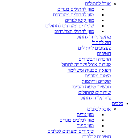
אוכל לחתולים
מזון לחתולים בוגרים
מזון לחתולים מסורסים
מזון קיטן לגורים
שימורים ומעדנים לחתולים
מזון לחתולי חצר/רחוב
מתקני גירוד לחתול
חול לחתול
צעצועים לחתולים
חטיפים
הדברה ותכשירים
קערות אוכל ושתייה לחתול
רפואה טבעית ומשלימה
מיטות ומזרנים
קולרים וריתמות
תכשירי טיפוח והגיינה
שירותים לחתולים
ציוד נלווה לחתול
כלבים
אוכל לכלבים
מזון גורים
מזון לכלבים בוגרים
מזון סניור
שימורים ומעדנים לכלבים
חטיפים לכלבים