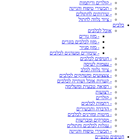
- קולרים וריתמות
- תכשירי טיפוח והגיינה
- שירותים לחתולים
- ציוד נלווה לחתול
כלבים
אוכל לכלבים
- מזון גורים
- מזון לכלבים בוגרים
- מזון סניור
- שימורים ומעדנים לכלבים
- חטיפים לכלבים
- עצמות לעיסה
- ציוד נלווה לכלב
- צעצועים ומשחקים לכלבים
- קערות אוכל ושתייה לכלבים
- רפואה טבעית ומשלימה
- רצועות
- קולרים
- רתמות לכלבים
- הדברה ותכשירים
- מיטות ומזרנים לכלבים
- מסרקים ומברשות
- עגלות לכלבים וחתולים
- תכשירי טיפוח והגיינה
חטיפים טבעיים