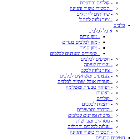
- קולרים וריתמות
- תכשירי טיפוח והגיינה
- שירותים לחתולים
- ציוד נלווה לחתול
כלבים
אוכל לכלבים
- מזון גורים
- מזון לכלבים בוגרים
- מזון סניור
- שימורים ומעדנים לכלבים
- חטיפים לכלבים
- עצמות לעיסה
- ציוד נלווה לכלב
- צעצועים ומשחקים לכלבים
- קערות אוכל ושתייה לכלבים
- רפואה טבעית ומשלימה
- רצועות
- קולרים
- רתמות לכלבים
- הדברה ותכשירים
- מיטות ומזרנים לכלבים
- מסרקים ומברשות
- עגלות לכלבים וחתולים
- תכשירי טיפוח והגיינה
חטיפים טבעיים