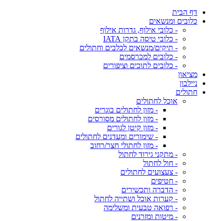
דף הבית
כלובים ומנשאים
- כלובי אילוף, גדרות אילוף
- כלובי טיסה בתקן IATA
- תיקים/מנשאים לכלבים וחתולים
- כלובים למכרסמים
- כלובים לתוכים וציפורים
מציאון
ניילבון
חתולים
אוכל לחתולים
- מזון לחתולים בוגרים
- מזון לחתולים מסורסים
- מזון קיטן לגורים
- שימורים ומעדנים לחתולים
- מזון לחתולי חצר/רחוב
- מתקני גירוד לחתול
- חול לחתול
- צעצועים לחתולים
- חטיפים
- הדברה ותכשירים
- קערות אוכל ושתייה לחתול
- רפואה טבעית ומשלימה
- מיטות ומזרנים