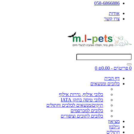
058-6866886
אודות
צרו קשר
0 פריט\ים - ₪0.00
0
דף הבית
כלובים ומנשאים
כלובי אילוף, גדרות אילוף
כלובי טיסה בתקן IATA
תיקים/מנשאים לכלבים וחתולים
כלובים למכרסמים
כלובים לתוכים וציפורים
מציאון
ניילבון
חתולים