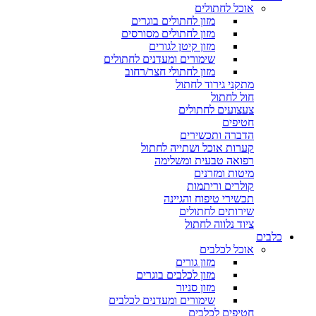
אוכל לחתולים
מזון לחתולים בוגרים
מזון לחתולים מסורסים
מזון קיטן לגורים
שימורים ומעדנים לחתולים
מזון לחתולי חצר/רחוב
מתקני גירוד לחתול
חול לחתול
צעצועים לחתולים
חטיפים
הדברה ותכשירים
קערות אוכל ושתייה לחתול
רפואה טבעית ומשלימה
מיטות ומזרנים
קולרים וריתמות
תכשירי טיפוח והגיינה
שירותים לחתולים
ציוד נלווה לחתול
כלבים
אוכל לכלבים
מזון גורים
מזון לכלבים בוגרים
מזון סניור
שימורים ומעדנים לכלבים
חטיפים לכלבים