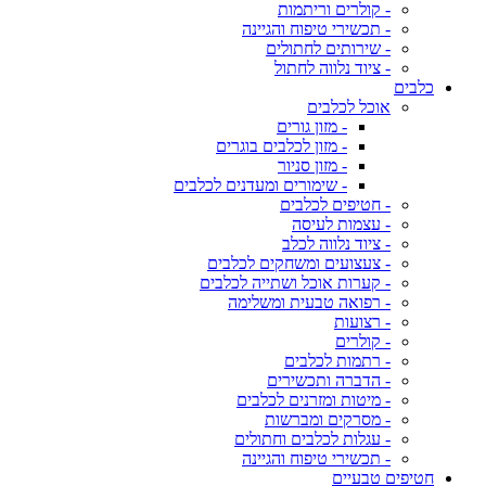
- קולרים וריתמות
- תכשירי טיפוח והגיינה
- שירותים לחתולים
- ציוד נלווה לחתול
כלבים
אוכל לכלבים
- מזון גורים
- מזון לכלבים בוגרים
- מזון סניור
- שימורים ומעדנים לכלבים
- חטיפים לכלבים
- עצמות לעיסה
- ציוד נלווה לכלב
- צעצועים ומשחקים לכלבים
- קערות אוכל ושתייה לכלבים
- רפואה טבעית ומשלימה
- רצועות
- קולרים
- רתמות לכלבים
- הדברה ותכשירים
- מיטות ומזרנים לכלבים
- מסרקים ומברשות
- עגלות לכלבים וחתולים
- תכשירי טיפוח והגיינה
חטיפים טבעיים