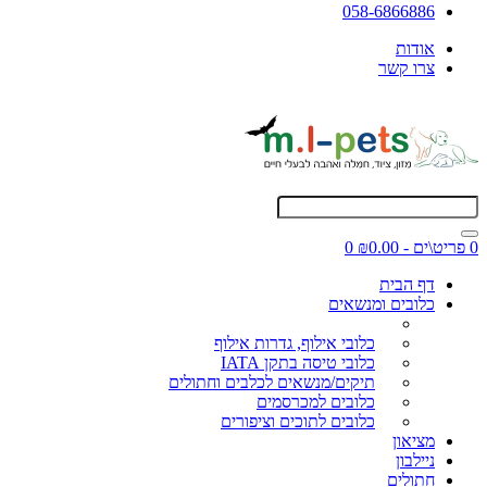
058-6866886
אודות
צרו קשר
0 פריט\ים - ₪0.00
0
דף הבית
כלובים ומנשאים
כלובי אילוף, גדרות אילוף
כלובי טיסה בתקן IATA
תיקים/מנשאים לכלבים וחתולים
כלובים למכרסמים
כלובים לתוכים וציפורים
מציאון
ניילבון
חתולים