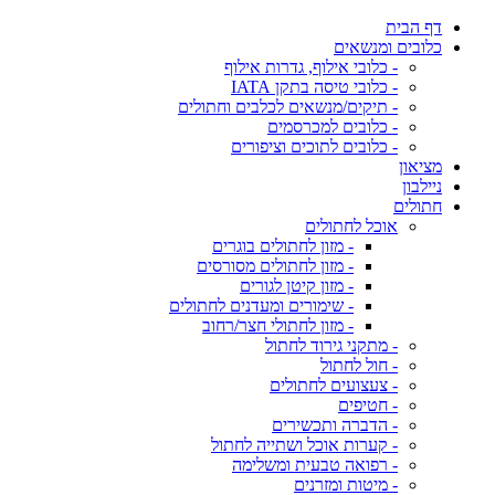
דף הבית
כלובים ומנשאים
- כלובי אילוף, גדרות אילוף
- כלובי טיסה בתקן IATA
- תיקים/מנשאים לכלבים וחתולים
- כלובים למכרסמים
- כלובים לתוכים וציפורים
מציאון
ניילבון
חתולים
אוכל לחתולים
- מזון לחתולים בוגרים
- מזון לחתולים מסורסים
- מזון קיטן לגורים
- שימורים ומעדנים לחתולים
- מזון לחתולי חצר/רחוב
- מתקני גירוד לחתול
- חול לחתול
- צעצועים לחתולים
- חטיפים
- הדברה ותכשירים
- קערות אוכל ושתייה לחתול
- רפואה טבעית ומשלימה
- מיטות ומזרנים