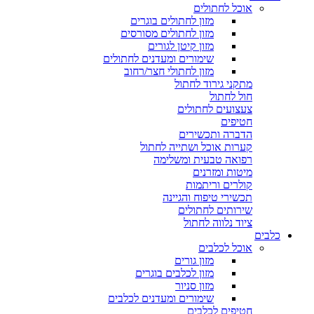
אוכל לחתולים
מזון לחתולים בוגרים
מזון לחתולים מסורסים
מזון קיטן לגורים
שימורים ומעדנים לחתולים
מזון לחתולי חצר/רחוב
מתקני גירוד לחתול
חול לחתול
צעצועים לחתולים
חטיפים
הדברה ותכשירים
קערות אוכל ושתייה לחתול
רפואה טבעית ומשלימה
מיטות ומזרנים
קולרים וריתמות
תכשירי טיפוח והגיינה
שירותים לחתולים
ציוד נלווה לחתול
כלבים
אוכל לכלבים
מזון גורים
מזון לכלבים בוגרים
מזון סניור
שימורים ומעדנים לכלבים
חטיפים לכלבים