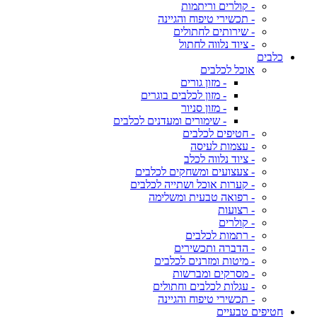
- קולרים וריתמות
- תכשירי טיפוח והגיינה
- שירותים לחתולים
- ציוד נלווה לחתול
כלבים
אוכל לכלבים
- מזון גורים
- מזון לכלבים בוגרים
- מזון סניור
- שימורים ומעדנים לכלבים
- חטיפים לכלבים
- עצמות לעיסה
- ציוד נלווה לכלב
- צעצועים ומשחקים לכלבים
- קערות אוכל ושתייה לכלבים
- רפואה טבעית ומשלימה
- רצועות
- קולרים
- רתמות לכלבים
- הדברה ותכשירים
- מיטות ומזרנים לכלבים
- מסרקים ומברשות
- עגלות לכלבים וחתולים
- תכשירי טיפוח והגיינה
חטיפים טבעיים