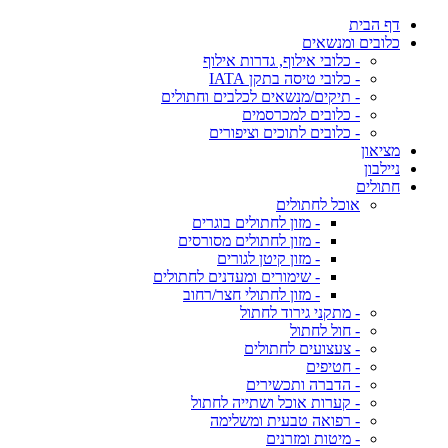
דף הבית
כלובים ומנשאים
- כלובי אילוף, גדרות אילוף
- כלובי טיסה בתקן IATA
- תיקים/מנשאים לכלבים וחתולים
- כלובים למכרסמים
- כלובים לתוכים וציפורים
מציאון
ניילבון
חתולים
אוכל לחתולים
- מזון לחתולים בוגרים
- מזון לחתולים מסורסים
- מזון קיטן לגורים
- שימורים ומעדנים לחתולים
- מזון לחתולי חצר/רחוב
- מתקני גירוד לחתול
- חול לחתול
- צעצועים לחתולים
- חטיפים
- הדברה ותכשירים
- קערות אוכל ושתייה לחתול
- רפואה טבעית ומשלימה
- מיטות ומזרנים