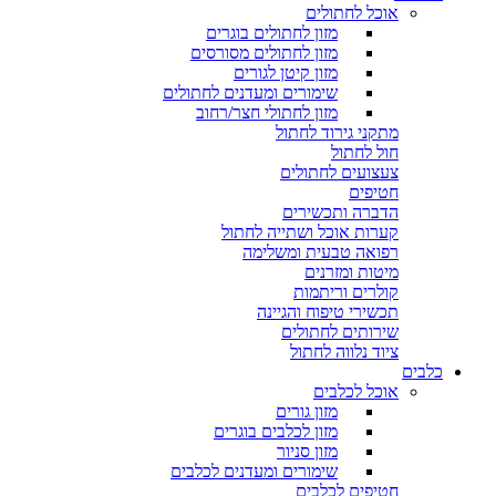
אוכל לחתולים
מזון לחתולים בוגרים
מזון לחתולים מסורסים
מזון קיטן לגורים
שימורים ומעדנים לחתולים
מזון לחתולי חצר/רחוב
מתקני גירוד לחתול
חול לחתול
צעצועים לחתולים
חטיפים
הדברה ותכשירים
קערות אוכל ושתייה לחתול
רפואה טבעית ומשלימה
מיטות ומזרנים
קולרים וריתמות
תכשירי טיפוח והגיינה
שירותים לחתולים
ציוד נלווה לחתול
כלבים
אוכל לכלבים
מזון גורים
מזון לכלבים בוגרים
מזון סניור
שימורים ומעדנים לכלבים
חטיפים לכלבים