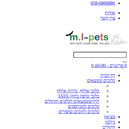
058-6866886
אודות
צרו קשר
0 פריט\ים - ₪0.00
0
דף הבית
כלובים ומנשאים
כלובי אילוף, גדרות אילוף
כלובי טיסה בתקן IATA
תיקים/מנשאים לכלבים וחתולים
כלובים למכרסמים
כלובים לתוכים וציפורים
מציאון
ניילבון
חתולים