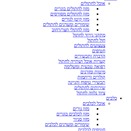
אוכל לחתולים
מזון לחתולים בוגרים
מזון לחתולים מסורסים
מזון קיטן לגורים
שימורים ומעדנים לחתולים
מזון לחתולי חצר/רחוב
מתקני גירוד לחתול
חול לחתול
צעצועים לחתולים
חטיפים
הדברה ותכשירים
קערות אוכל ושתייה לחתול
רפואה טבעית ומשלימה
מיטות ומזרנים
קולרים וריתמות
תכשירי טיפוח והגיינה
שירותים לחתולים
ציוד נלווה לחתול
כלבים
אוכל לכלבים
מזון גורים
מזון לכלבים בוגרים
מזון סניור
שימורים ומעדנים לכלבים
חטיפים לכלבים