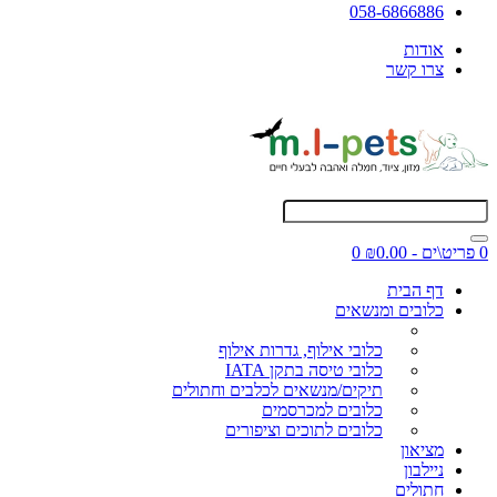
058-6866886
אודות
צרו קשר
0 פריט\ים - ₪0.00
0
דף הבית
כלובים ומנשאים
כלובי אילוף, גדרות אילוף
כלובי טיסה בתקן IATA
תיקים/מנשאים לכלבים וחתולים
כלובים למכרסמים
כלובים לתוכים וציפורים
מציאון
ניילבון
חתולים