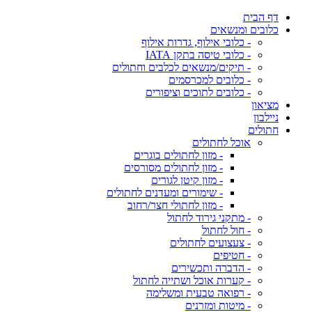
דף הבית
כלובים ומנשאים
- כלובי אילוף, גדרות אילוף
- כלובי טיסה בתקן IATA
- תיקים/מנשאים לכלבים וחתולים
- כלובים למכרסמים
- כלובים לתוכים וציפורים
מציאון
ניילבון
חתולים
אוכל לחתולים
- מזון לחתולים בוגרים
- מזון לחתולים מסורסים
- מזון קיטן לגורים
- שימורים ומעדנים לחתולים
- מזון לחתולי חצר/רחוב
- מתקני גירוד לחתול
- חול לחתול
- צעצועים לחתולים
- חטיפים
- הדברה ותכשירים
- קערות אוכל ושתייה לחתול
- רפואה טבעית ומשלימה
- מיטות ומזרנים