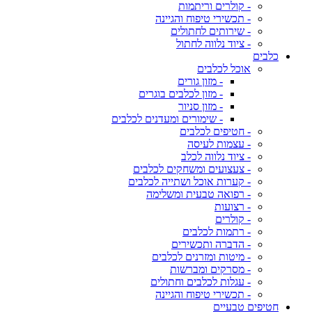
- קולרים וריתמות
- תכשירי טיפוח והגיינה
- שירותים לחתולים
- ציוד נלווה לחתול
כלבים
אוכל לכלבים
- מזון גורים
- מזון לכלבים בוגרים
- מזון סניור
- שימורים ומעדנים לכלבים
- חטיפים לכלבים
- עצמות לעיסה
- ציוד נלווה לכלב
- צעצועים ומשחקים לכלבים
- קערות אוכל ושתייה לכלבים
- רפואה טבעית ומשלימה
- רצועות
- קולרים
- רתמות לכלבים
- הדברה ותכשירים
- מיטות ומזרנים לכלבים
- מסרקים ומברשות
- עגלות לכלבים וחתולים
- תכשירי טיפוח והגיינה
חטיפים טבעיים