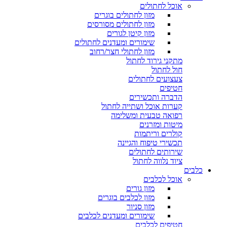
אוכל לחתולים
מזון לחתולים בוגרים
מזון לחתולים מסורסים
מזון קיטן לגורים
שימורים ומעדנים לחתולים
מזון לחתולי חצר/רחוב
מתקני גירוד לחתול
חול לחתול
צעצועים לחתולים
חטיפים
הדברה ותכשירים
קערות אוכל ושתייה לחתול
רפואה טבעית ומשלימה
מיטות ומזרנים
קולרים וריתמות
תכשירי טיפוח והגיינה
שירותים לחתולים
ציוד נלווה לחתול
כלבים
אוכל לכלבים
מזון גורים
מזון לכלבים בוגרים
מזון סניור
שימורים ומעדנים לכלבים
חטיפים לכלבים