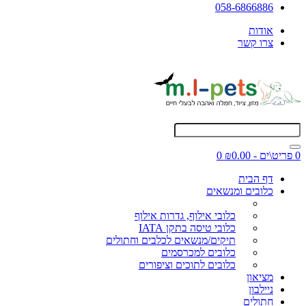
058-6866886
אודות
צרו קשר
0 פריט\ים - ₪0.00
0
דף הבית
כלובים ומנשאים
כלובי אילוף, גדרות אילוף
כלובי טיסה בתקן IATA
תיקים/מנשאים לכלבים וחתולים
כלובים למכרסמים
כלובים לתוכים וציפורים
מציאון
ניילבון
חתולים