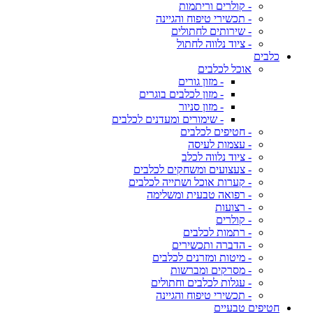
- קולרים וריתמות
- תכשירי טיפוח והגיינה
- שירותים לחתולים
- ציוד נלווה לחתול
כלבים
אוכל לכלבים
- מזון גורים
- מזון לכלבים בוגרים
- מזון סניור
- שימורים ומעדנים לכלבים
- חטיפים לכלבים
- עצמות לעיסה
- ציוד נלווה לכלב
- צעצועים ומשחקים לכלבים
- קערות אוכל ושתייה לכלבים
- רפואה טבעית ומשלימה
- רצועות
- קולרים
- רתמות לכלבים
- הדברה ותכשירים
- מיטות ומזרנים לכלבים
- מסרקים ומברשות
- עגלות לכלבים וחתולים
- תכשירי טיפוח והגיינה
חטיפים טבעיים