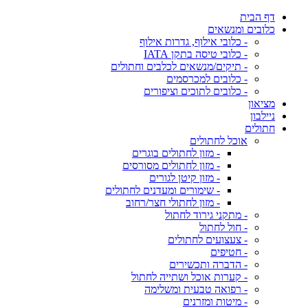
דף הבית
כלובים ומנשאים
- כלובי אילוף, גדרות אילוף
- כלובי טיסה בתקן IATA
- תיקים/מנשאים לכלבים וחתולים
- כלובים למכרסמים
- כלובים לתוכים וציפורים
מציאון
ניילבון
חתולים
אוכל לחתולים
- מזון לחתולים בוגרים
- מזון לחתולים מסורסים
- מזון קיטן לגורים
- שימורים ומעדנים לחתולים
- מזון לחתולי חצר/רחוב
- מתקני גירוד לחתול
- חול לחתול
- צעצועים לחתולים
- חטיפים
- הדברה ותכשירים
- קערות אוכל ושתייה לחתול
- רפואה טבעית ומשלימה
- מיטות ומזרנים