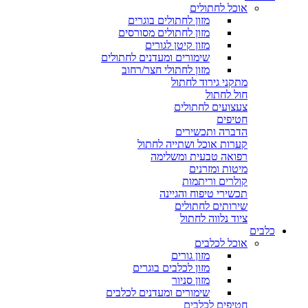
אוכל לחתולים
מזון לחתולים בוגרים
מזון לחתולים מסורסים
מזון קיטן לגורים
שימורים ומעדנים לחתולים
מזון לחתולי חצר/רחוב
מתקני גירוד לחתול
חול לחתול
צעצועים לחתולים
חטיפים
הדברה ותכשירים
קערות אוכל ושתייה לחתול
רפואה טבעית ומשלימה
מיטות ומזרנים
קולרים וריתמות
תכשירי טיפוח והגיינה
שירותים לחתולים
ציוד נלווה לחתול
כלבים
אוכל לכלבים
מזון גורים
מזון לכלבים בוגרים
מזון סניור
שימורים ומעדנים לכלבים
חטיפים לכלבים