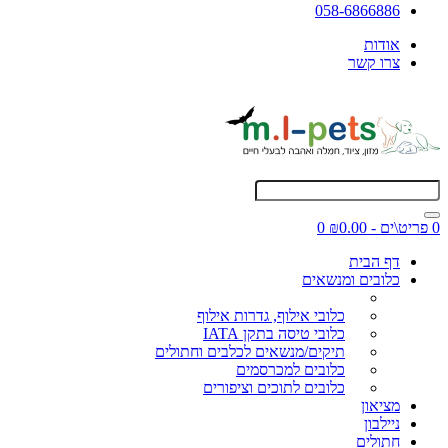
058-6866886
אודות
צרו קשר
0 פריט\ים - ₪0.00
0
דף הבית
כלובים ומנשאים
כלובי אילוף, גדרות אילוף
כלובי טיסה בתקן IATA
תיקים/מנשאים לכלבים וחתולים
כלובים למכרסמים
כלובים לתוכים וציפורים
מציאון
ניילבון
חתולים