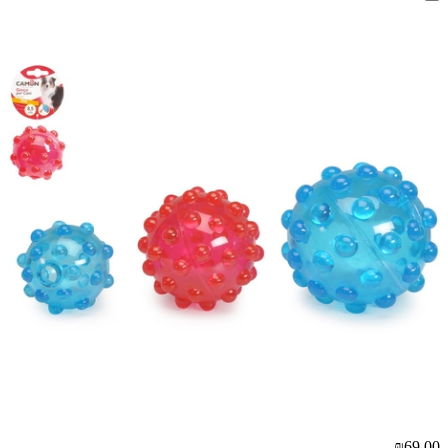
₪69.00