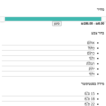
מחיר
סינון
בחר צבע
אדום
כחול
כתום
ורוד
תכלת
ירוק
ורוד
מידה בסנטימטר
15 ס`מ
18 ס`מ
22 ס`מ