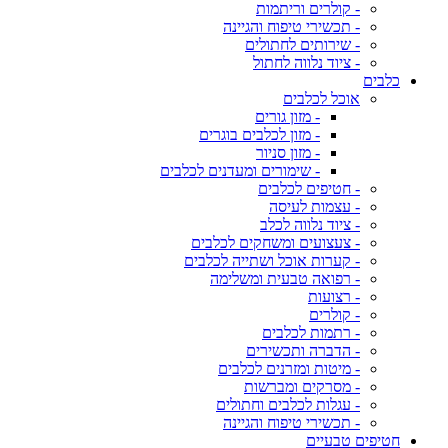
- קולרים וריתמות
- תכשירי טיפוח והגיינה
- שירותים לחתולים
- ציוד נלווה לחתול
כלבים
אוכל לכלבים
- מזון גורים
- מזון לכלבים בוגרים
- מזון סניור
- שימורים ומעדנים לכלבים
- חטיפים לכלבים
- עצמות לעיסה
- ציוד נלווה לכלב
- צעצועים ומשחקים לכלבים
- קערות אוכל ושתייה לכלבים
- רפואה טבעית ומשלימה
- רצועות
- קולרים
- רתמות לכלבים
- הדברה ותכשירים
- מיטות ומזרנים לכלבים
- מסרקים ומברשות
- עגלות לכלבים וחתולים
- תכשירי טיפוח והגיינה
חטיפים טבעיים