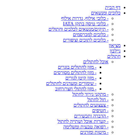
דף הבית
כלובים ומנשאים
- כלובי אילוף, גדרות אילוף
- כלובי טיסה בתקן IATA
- תיקים/מנשאים לכלבים וחתולים
- כלובים למכרסמים
- כלובים לתוכים וציפורים
מציאון
ניילבון
חתולים
אוכל לחתולים
- מזון לחתולים בוגרים
- מזון לחתולים מסורסים
- מזון קיטן לגורים
- שימורים ומעדנים לחתולים
- מזון לחתולי חצר/רחוב
- מתקני גירוד לחתול
- חול לחתול
- צעצועים לחתולים
- חטיפים
- הדברה ותכשירים
- קערות אוכל ושתייה לחתול
- רפואה טבעית ומשלימה
- מיטות ומזרנים