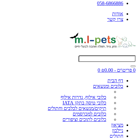
058-6866886
אודות
צרו קשר
0 פריט\ים - ₪0.00
0
דף הבית
כלובים ומנשאים
כלובי אילוף, גדרות אילוף
כלובי טיסה בתקן IATA
תיקים/מנשאים לכלבים וחתולים
כלובים למכרסמים
כלובים לתוכים וציפורים
מציאון
ניילבון
חתולים