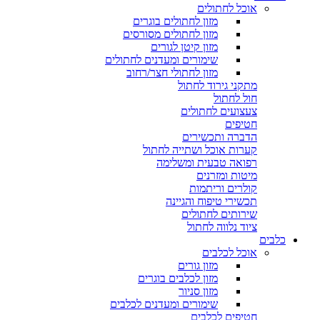
אוכל לחתולים
מזון לחתולים בוגרים
מזון לחתולים מסורסים
מזון קיטן לגורים
שימורים ומעדנים לחתולים
מזון לחתולי חצר/רחוב
מתקני גירוד לחתול
חול לחתול
צעצועים לחתולים
חטיפים
הדברה ותכשירים
קערות אוכל ושתייה לחתול
רפואה טבעית ומשלימה
מיטות ומזרנים
קולרים וריתמות
תכשירי טיפוח והגיינה
שירותים לחתולים
ציוד נלווה לחתול
כלבים
אוכל לכלבים
מזון גורים
מזון לכלבים בוגרים
מזון סניור
שימורים ומעדנים לכלבים
חטיפים לכלבים