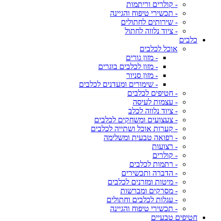
- קולרים וריתמות
- תכשירי טיפוח והגיינה
- שירותים לחתולים
- ציוד נלווה לחתול
כלבים
אוכל לכלבים
- מזון גורים
- מזון לכלבים בוגרים
- מזון סניור
- שימורים ומעדנים לכלבים
- חטיפים לכלבים
- עצמות לעיסה
- ציוד נלווה לכלב
- צעצועים ומשחקים לכלבים
- קערות אוכל ושתייה לכלבים
- רפואה טבעית ומשלימה
- רצועות
- קולרים
- רתמות לכלבים
- הדברה ותכשירים
- מיטות ומזרנים לכלבים
- מסרקים ומברשות
- עגלות לכלבים וחתולים
- תכשירי טיפוח והגיינה
חטיפים טבעיים