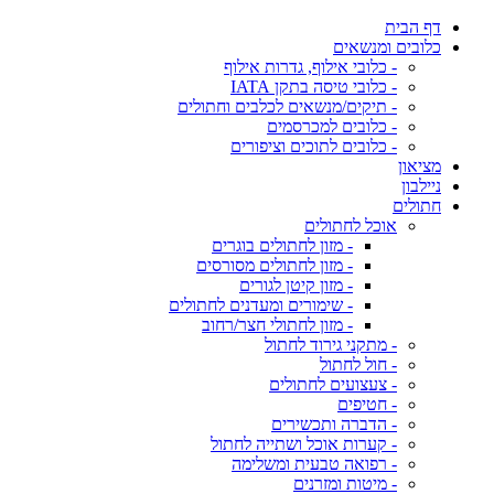
דף הבית
כלובים ומנשאים
- כלובי אילוף, גדרות אילוף
- כלובי טיסה בתקן IATA
- תיקים/מנשאים לכלבים וחתולים
- כלובים למכרסמים
- כלובים לתוכים וציפורים
מציאון
ניילבון
חתולים
אוכל לחתולים
- מזון לחתולים בוגרים
- מזון לחתולים מסורסים
- מזון קיטן לגורים
- שימורים ומעדנים לחתולים
- מזון לחתולי חצר/רחוב
- מתקני גירוד לחתול
- חול לחתול
- צעצועים לחתולים
- חטיפים
- הדברה ותכשירים
- קערות אוכל ושתייה לחתול
- רפואה טבעית ומשלימה
- מיטות ומזרנים