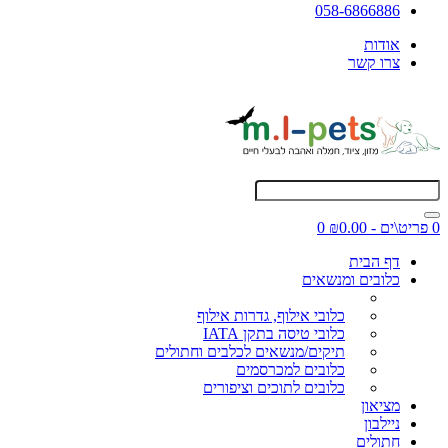
058-6866886
אודות
צרו קשר
0 פריט\ים - ₪0.00
0
דף הבית
כלובים ומנשאים
כלובי אילוף, גדרות אילוף
כלובי טיסה בתקן IATA
תיקים/מנשאים לכלבים וחתולים
כלובים למכרסמים
כלובים לתוכים וציפורים
מציאון
ניילבון
חתולים