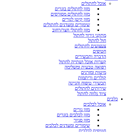
אוכל לחתולים
מזון לחתולים בוגרים
מזון לחתולים מסורסים
מזון קיטן לגורים
שימורים ומעדנים לחתולים
מזון לחתולי חצר/רחוב
מתקני גירוד לחתול
חול לחתול
צעצועים לחתולים
חטיפים
הדברה ותכשירים
קערות אוכל ושתייה לחתול
רפואה טבעית ומשלימה
מיטות ומזרנים
קולרים וריתמות
תכשירי טיפוח והגיינה
שירותים לחתולים
ציוד נלווה לחתול
כלבים
אוכל לכלבים
מזון גורים
מזון לכלבים בוגרים
מזון סניור
שימורים ומעדנים לכלבים
חטיפים לכלבים