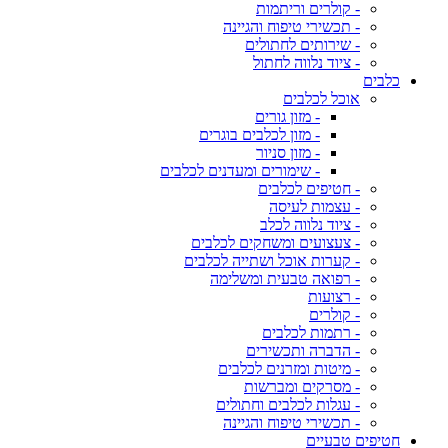
- קולרים וריתמות
- תכשירי טיפוח והגיינה
- שירותים לחתולים
- ציוד נלווה לחתול
כלבים
אוכל לכלבים
- מזון גורים
- מזון לכלבים בוגרים
- מזון סניור
- שימורים ומעדנים לכלבים
- חטיפים לכלבים
- עצמות לעיסה
- ציוד נלווה לכלב
- צעצועים ומשחקים לכלבים
- קערות אוכל ושתייה לכלבים
- רפואה טבעית ומשלימה
- רצועות
- קולרים
- רתמות לכלבים
- הדברה ותכשירים
- מיטות ומזרנים לכלבים
- מסרקים ומברשות
- עגלות לכלבים וחתולים
- תכשירי טיפוח והגיינה
חטיפים טבעיים