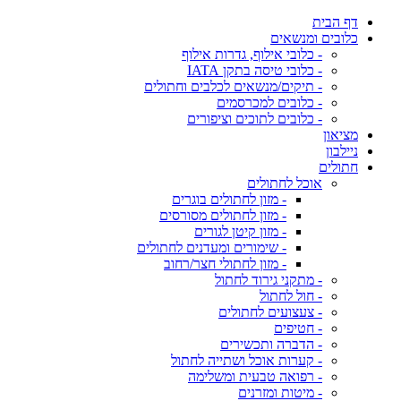
דף הבית
כלובים ומנשאים
- כלובי אילוף, גדרות אילוף
- כלובי טיסה בתקן IATA
- תיקים/מנשאים לכלבים וחתולים
- כלובים למכרסמים
- כלובים לתוכים וציפורים
מציאון
ניילבון
חתולים
אוכל לחתולים
- מזון לחתולים בוגרים
- מזון לחתולים מסורסים
- מזון קיטן לגורים
- שימורים ומעדנים לחתולים
- מזון לחתולי חצר/רחוב
- מתקני גירוד לחתול
- חול לחתול
- צעצועים לחתולים
- חטיפים
- הדברה ותכשירים
- קערות אוכל ושתייה לחתול
- רפואה טבעית ומשלימה
- מיטות ומזרנים