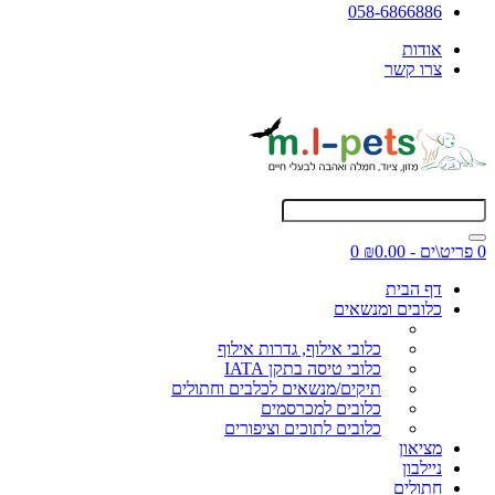
058-6866886
אודות
צרו קשר
0 פריט\ים - ₪0.00
0
דף הבית
כלובים ומנשאים
כלובי אילוף, גדרות אילוף
כלובי טיסה בתקן IATA
תיקים/מנשאים לכלבים וחתולים
כלובים למכרסמים
כלובים לתוכים וציפורים
מציאון
ניילבון
חתולים