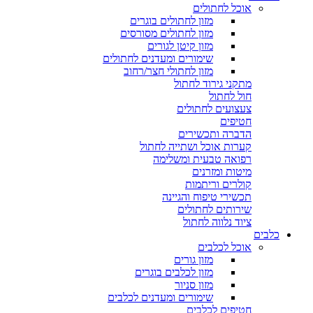
אוכל לחתולים
מזון לחתולים בוגרים
מזון לחתולים מסורסים
מזון קיטן לגורים
שימורים ומעדנים לחתולים
מזון לחתולי חצר/רחוב
מתקני גירוד לחתול
חול לחתול
צעצועים לחתולים
חטיפים
הדברה ותכשירים
קערות אוכל ושתייה לחתול
רפואה טבעית ומשלימה
מיטות ומזרנים
קולרים וריתמות
תכשירי טיפוח והגיינה
שירותים לחתולים
ציוד נלווה לחתול
כלבים
אוכל לכלבים
מזון גורים
מזון לכלבים בוגרים
מזון סניור
שימורים ומעדנים לכלבים
חטיפים לכלבים