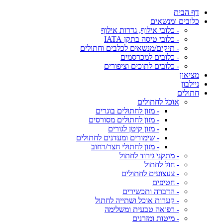
דף הבית
כלובים ומנשאים
- כלובי אילוף, גדרות אילוף
- כלובי טיסה בתקן IATA
- תיקים/מנשאים לכלבים וחתולים
- כלובים למכרסמים
- כלובים לתוכים וציפורים
מציאון
ניילבון
חתולים
אוכל לחתולים
- מזון לחתולים בוגרים
- מזון לחתולים מסורסים
- מזון קיטן לגורים
- שימורים ומעדנים לחתולים
- מזון לחתולי חצר/רחוב
- מתקני גירוד לחתול
- חול לחתול
- צעצועים לחתולים
- חטיפים
- הדברה ותכשירים
- קערות אוכל ושתייה לחתול
- רפואה טבעית ומשלימה
- מיטות ומזרנים