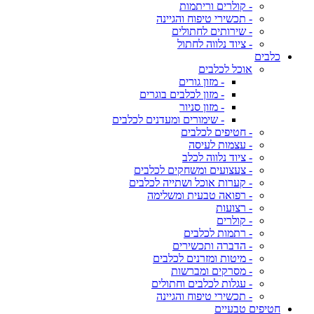
- קולרים וריתמות
- תכשירי טיפוח והגיינה
- שירותים לחתולים
- ציוד נלווה לחתול
כלבים
אוכל לכלבים
- מזון גורים
- מזון לכלבים בוגרים
- מזון סניור
- שימורים ומעדנים לכלבים
- חטיפים לכלבים
- עצמות לעיסה
- ציוד נלווה לכלב
- צעצועים ומשחקים לכלבים
- קערות אוכל ושתייה לכלבים
- רפואה טבעית ומשלימה
- רצועות
- קולרים
- רתמות לכלבים
- הדברה ותכשירים
- מיטות ומזרנים לכלבים
- מסרקים ומברשות
- עגלות לכלבים וחתולים
- תכשירי טיפוח והגיינה
חטיפים טבעיים