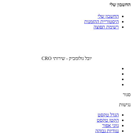
החשבון שלי
החשבון שלי
היסטוריית ההזמנות
רשימת תפוצה
יובל גולומביק - שירותי CRO
סגור
נגישות
הגדל טקסט
הקטן טקסט
גווני אפור
נגודיות גבוהה