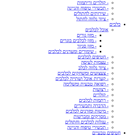
- קולרים וריתמות
- תכשירי טיפוח והגיינה
- שירותים לחתולים
- ציוד נלווה לחתול
כלבים
אוכל לכלבים
- מזון גורים
- מזון לכלבים בוגרים
- מזון סניור
- שימורים ומעדנים לכלבים
- חטיפים לכלבים
- עצמות לעיסה
- ציוד נלווה לכלב
- צעצועים ומשחקים לכלבים
- קערות אוכל ושתייה לכלבים
- רפואה טבעית ומשלימה
- רצועות
- קולרים
- רתמות לכלבים
- הדברה ותכשירים
- מיטות ומזרנים לכלבים
- מסרקים ומברשות
- עגלות לכלבים וחתולים
- תכשירי טיפוח והגיינה
חטיפים טבעיים