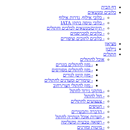
דף הבית
כלובים ומנשאים
- כלובי אילוף, גדרות אילוף
- כלובי טיסה בתקן IATA
- תיקים/מנשאים לכלבים וחתולים
- כלובים למכרסמים
- כלובים לתוכים וציפורים
מציאון
ניילבון
חתולים
אוכל לחתולים
- מזון לחתולים בוגרים
- מזון לחתולים מסורסים
- מזון קיטן לגורים
- שימורים ומעדנים לחתולים
- מזון לחתולי חצר/רחוב
- מתקני גירוד לחתול
- חול לחתול
- צעצועים לחתולים
- חטיפים
- הדברה ותכשירים
- קערות אוכל ושתייה לחתול
- רפואה טבעית ומשלימה
- מיטות ומזרנים