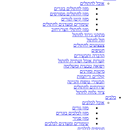
אוכל לחתולים
מזון לחתולים בוגרים
מזון לחתולים מסורסים
מזון קיטן לגורים
שימורים ומעדנים לחתולים
מזון לחתולי חצר/רחוב
מתקני גירוד לחתול
חול לחתול
צעצועים לחתולים
חטיפים
הדברה ותכשירים
קערות אוכל ושתייה לחתול
רפואה טבעית ומשלימה
מיטות ומזרנים
קולרים וריתמות
תכשירי טיפוח והגיינה
שירותים לחתולים
ציוד נלווה לחתול
כלבים
אוכל לכלבים
מזון גורים
מזון לכלבים בוגרים
מזון סניור
שימורים ומעדנים לכלבים
חטיפים לכלבים