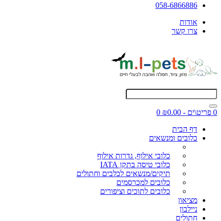
058-6866886
אודות
צרו קשר
0 פריט\ים - ₪0.00
0
דף הבית
כלובים ומנשאים
כלובי אילוף, גדרות אילוף
כלובי טיסה בתקן IATA
תיקים/מנשאים לכלבים וחתולים
כלובים למכרסמים
כלובים לתוכים וציפורים
מציאון
ניילבון
חתולים