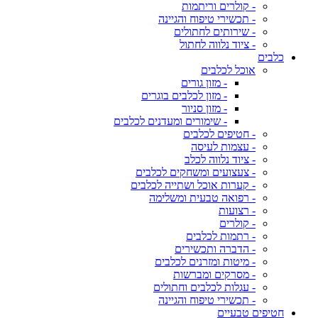
- קולרים וריתמות
- תכשירי טיפוח והגיינה
- שירותים לחתולים
- ציוד נלווה לחתול
כלבים
אוכל לכלבים
- מזון גורים
- מזון לכלבים בוגרים
- מזון סניור
- שימורים ומעדנים לכלבים
- חטיפים לכלבים
- עצמות לעיסה
- ציוד נלווה לכלב
- צעצועים ומשחקים לכלבים
- קערות אוכל ושתייה לכלבים
- רפואה טבעית ומשלימה
- רצועות
- קולרים
- רתמות לכלבים
- הדברה ותכשירים
- מיטות ומזרנים לכלבים
- מסרקים ומברשות
- עגלות לכלבים וחתולים
- תכשירי טיפוח והגיינה
חטיפים טבעיים