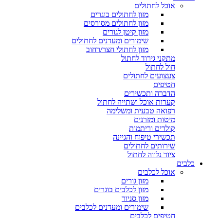
אוכל לחתולים
מזון לחתולים בוגרים
מזון לחתולים מסורסים
מזון קיטן לגורים
שימורים ומעדנים לחתולים
מזון לחתולי חצר/רחוב
מתקני גירוד לחתול
חול לחתול
צעצועים לחתולים
חטיפים
הדברה ותכשירים
קערות אוכל ושתייה לחתול
רפואה טבעית ומשלימה
מיטות ומזרנים
קולרים וריתמות
תכשירי טיפוח והגיינה
שירותים לחתולים
ציוד נלווה לחתול
כלבים
אוכל לכלבים
מזון גורים
מזון לכלבים בוגרים
מזון סניור
שימורים ומעדנים לכלבים
חטיפים לכלבים