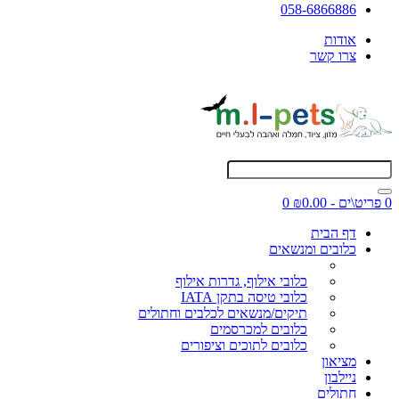
058-6866886
אודות
צרו קשר
0 פריט\ים - ₪0.00
0
דף הבית
כלובים ומנשאים
כלובי אילוף, גדרות אילוף
כלובי טיסה בתקן IATA
תיקים/מנשאים לכלבים וחתולים
כלובים למכרסמים
כלובים לתוכים וציפורים
מציאון
ניילבון
חתולים