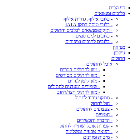
דף הבית
כלובים ומנשאים
- כלובי אילוף, גדרות אילוף
- כלובי טיסה בתקן IATA
- תיקים/מנשאים לכלבים וחתולים
- כלובים למכרסמים
- כלובים לתוכים וציפורים
מציאון
ניילבון
חתולים
אוכל לחתולים
- מזון לחתולים בוגרים
- מזון לחתולים מסורסים
- מזון קיטן לגורים
- שימורים ומעדנים לחתולים
- מזון לחתולי חצר/רחוב
- מתקני גירוד לחתול
- חול לחתול
- צעצועים לחתולים
- חטיפים
- הדברה ותכשירים
- קערות אוכל ושתייה לחתול
- רפואה טבעית ומשלימה
- מיטות ומזרנים