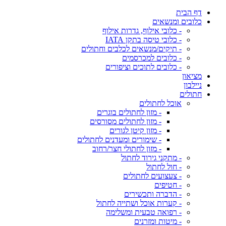
דף הבית
כלובים ומנשאים
- כלובי אילוף, גדרות אילוף
- כלובי טיסה בתקן IATA
- תיקים/מנשאים לכלבים וחתולים
- כלובים למכרסמים
- כלובים לתוכים וציפורים
מציאון
ניילבון
חתולים
אוכל לחתולים
- מזון לחתולים בוגרים
- מזון לחתולים מסורסים
- מזון קיטן לגורים
- שימורים ומעדנים לחתולים
- מזון לחתולי חצר/רחוב
- מתקני גירוד לחתול
- חול לחתול
- צעצועים לחתולים
- חטיפים
- הדברה ותכשירים
- קערות אוכל ושתייה לחתול
- רפואה טבעית ומשלימה
- מיטות ומזרנים