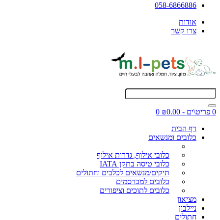
058-6866886
אודות
צרו קשר
0 פריט\ים - ₪0.00
0
דף הבית
כלובים ומנשאים
כלובי אילוף, גדרות אילוף
כלובי טיסה בתקן IATA
תיקים/מנשאים לכלבים וחתולים
כלובים למכרסמים
כלובים לתוכים וציפורים
מציאון
ניילבון
חתולים