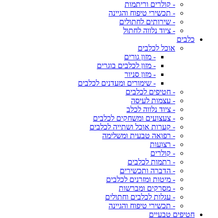
- קולרים וריתמות
- תכשירי טיפוח והגיינה
- שירותים לחתולים
- ציוד נלווה לחתול
כלבים
אוכל לכלבים
- מזון גורים
- מזון לכלבים בוגרים
- מזון סניור
- שימורים ומעדנים לכלבים
- חטיפים לכלבים
- עצמות לעיסה
- ציוד נלווה לכלב
- צעצועים ומשחקים לכלבים
- קערות אוכל ושתייה לכלבים
- רפואה טבעית ומשלימה
- רצועות
- קולרים
- רתמות לכלבים
- הדברה ותכשירים
- מיטות ומזרנים לכלבים
- מסרקים ומברשות
- עגלות לכלבים וחתולים
- תכשירי טיפוח והגיינה
חטיפים טבעיים