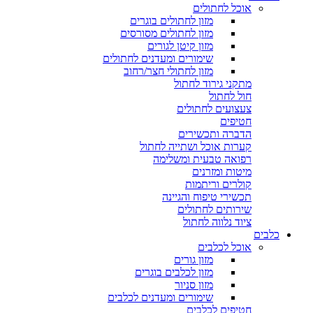
אוכל לחתולים
מזון לחתולים בוגרים
מזון לחתולים מסורסים
מזון קיטן לגורים
שימורים ומעדנים לחתולים
מזון לחתולי חצר/רחוב
מתקני גירוד לחתול
חול לחתול
צעצועים לחתולים
חטיפים
הדברה ותכשירים
קערות אוכל ושתייה לחתול
רפואה טבעית ומשלימה
מיטות ומזרנים
קולרים וריתמות
תכשירי טיפוח והגיינה
שירותים לחתולים
ציוד נלווה לחתול
כלבים
אוכל לכלבים
מזון גורים
מזון לכלבים בוגרים
מזון סניור
שימורים ומעדנים לכלבים
חטיפים לכלבים