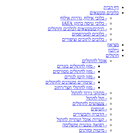
דף הבית
כלובים ומנשאים
- כלובי אילוף, גדרות אילוף
- כלובי טיסה בתקן IATA
- תיקים/מנשאים לכלבים וחתולים
- כלובים למכרסמים
- כלובים לתוכים וציפורים
מציאון
ניילבון
חתולים
אוכל לחתולים
- מזון לחתולים בוגרים
- מזון לחתולים מסורסים
- מזון קיטן לגורים
- שימורים ומעדנים לחתולים
- מזון לחתולי חצר/רחוב
- מתקני גירוד לחתול
- חול לחתול
- צעצועים לחתולים
- חטיפים
- הדברה ותכשירים
- קערות אוכל ושתייה לחתול
- רפואה טבעית ומשלימה
- מיטות ומזרנים