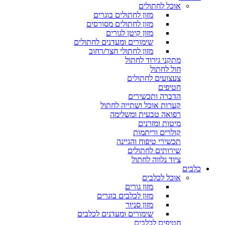
אוכל לחתולים
מזון לחתולים בוגרים
מזון לחתולים מסורסים
מזון קיטן לגורים
שימורים ומעדנים לחתולים
מזון לחתולי חצר/רחוב
מתקני גירוד לחתול
חול לחתול
צעצועים לחתולים
חטיפים
הדברה ותכשירים
קערות אוכל ושתייה לחתול
רפואה טבעית ומשלימה
מיטות ומזרנים
קולרים וריתמות
תכשירי טיפוח והגיינה
שירותים לחתולים
ציוד נלווה לחתול
כלבים
אוכל לכלבים
מזון גורים
מזון לכלבים בוגרים
מזון סניור
שימורים ומעדנים לכלבים
חטיפים לכלבים