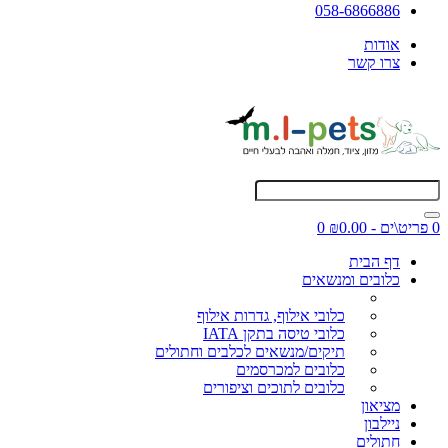
058-6866886
אודות
צרו קשר
0 פריט\ים - ₪0.00
0
דף הבית
כלובים ומנשאים
כלובי אילוף, גדרות אילוף
כלובי טיסה בתקן IATA
תיקים/מנשאים לכלבים וחתולים
כלובים למכרסמים
כלובים לתוכים וציפורים
מציאון
ניילבון
חתולים