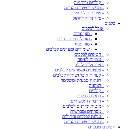
- קולרים וריתמות
- תכשירי טיפוח והגיינה
- שירותים לחתולים
- ציוד נלווה לחתול
כלבים
אוכל לכלבים
- מזון גורים
- מזון לכלבים בוגרים
- מזון סניור
- שימורים ומעדנים לכלבים
- חטיפים לכלבים
- עצמות לעיסה
- ציוד נלווה לכלב
- צעצועים ומשחקים לכלבים
- קערות אוכל ושתייה לכלבים
- רפואה טבעית ומשלימה
- רצועות
- קולרים
- רתמות לכלבים
- הדברה ותכשירים
- מיטות ומזרנים לכלבים
- מסרקים ומברשות
- עגלות לכלבים וחתולים
- תכשירי טיפוח והגיינה
חטיפים טבעיים