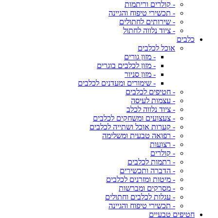
- קולרים וריתמות
- תכשירי טיפוח והגיינה
- שירותים לחתולים
- ציוד נלווה לחתול
כלבים
אוכל לכלבים
- מזון גורים
- מזון לכלבים בוגרים
- מזון סניור
- שימורים ומעדנים לכלבים
- חטיפים לכלבים
- עצמות לעיסה
- ציוד נלווה לכלב
- צעצועים ומשחקים לכלבים
- קערות אוכל ושתייה לכלבים
- רפואה טבעית ומשלימה
- רצועות
- קולרים
- רתמות לכלבים
- הדברה ותכשירים
- מיטות ומזרנים לכלבים
- מסרקים ומברשות
- עגלות לכלבים וחתולים
- תכשירי טיפוח והגיינה
חטיפים טבעיים