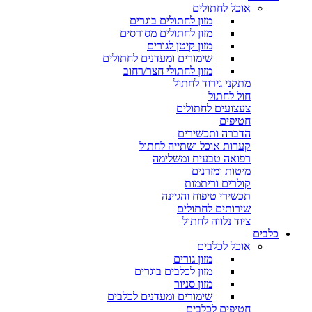
אוכל לחתולים
מזון לחתולים בוגרים
מזון לחתולים מסורסים
מזון קיטן לגורים
שימורים ומעדנים לחתולים
מזון לחתולי חצר/רחוב
מתקני גירוד לחתול
חול לחתול
צעצועים לחתולים
חטיפים
הדברה ותכשירים
קערות אוכל ושתייה לחתול
רפואה טבעית ומשלימה
מיטות ומזרנים
קולרים וריתמות
תכשירי טיפוח והגיינה
שירותים לחתולים
ציוד נלווה לחתול
כלבים
אוכל לכלבים
מזון גורים
מזון לכלבים בוגרים
מזון סניור
שימורים ומעדנים לכלבים
חטיפים לכלבים