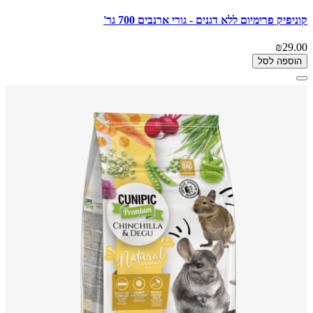
קוניפיק פרימיום ללא דגנים - גורי ארנבים 700 גר'
₪29.00
הוספה לסל