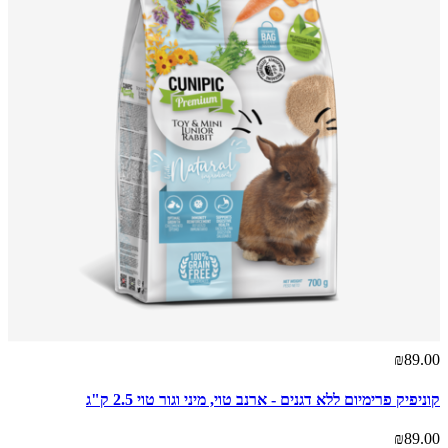
₪89.00
קוניפיק פרימיום ללא דגנים - ארנב טוי, מיני וגור טוי 2.5 ק"ג
₪89.00