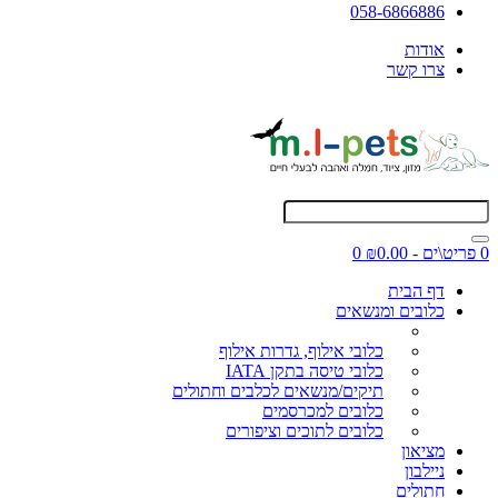
058-6866886
אודות
צרו קשר
0 פריט\ים - ₪0.00
0
דף הבית
כלובים ומנשאים
כלובי אילוף, גדרות אילוף
כלובי טיסה בתקן IATA
תיקים/מנשאים לכלבים וחתולים
כלובים למכרסמים
כלובים לתוכים וציפורים
מציאון
ניילבון
חתולים