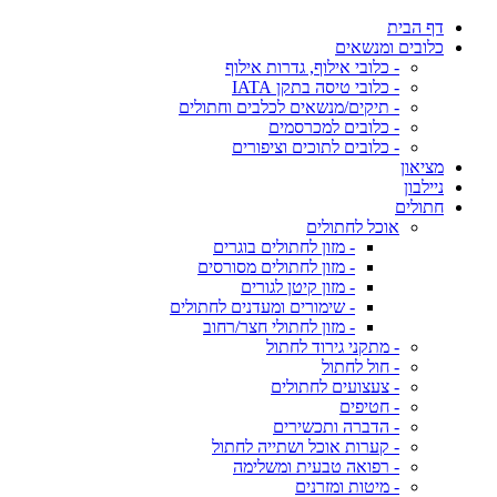
דף הבית
כלובים ומנשאים
- כלובי אילוף, גדרות אילוף
- כלובי טיסה בתקן IATA
- תיקים/מנשאים לכלבים וחתולים
- כלובים למכרסמים
- כלובים לתוכים וציפורים
מציאון
ניילבון
חתולים
אוכל לחתולים
- מזון לחתולים בוגרים
- מזון לחתולים מסורסים
- מזון קיטן לגורים
- שימורים ומעדנים לחתולים
- מזון לחתולי חצר/רחוב
- מתקני גירוד לחתול
- חול לחתול
- צעצועים לחתולים
- חטיפים
- הדברה ותכשירים
- קערות אוכל ושתייה לחתול
- רפואה טבעית ומשלימה
- מיטות ומזרנים