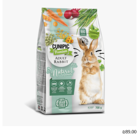
₪89.00