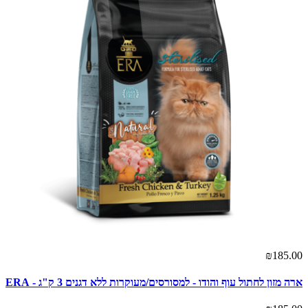
₪185.00
ארה מזון לחתול עוף והודו - למסורסים/מעוקרות ללא דגנים 3 ק"ג - ERA