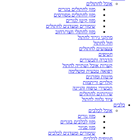
אוכל לחתולים
מזון לחתולים בוגרים
מזון לחתולים מסורסים
מזון קיטן לגורים
שימורים ומעדנים לחתולים
מזון לחתולי חצר/רחוב
מתקני גירוד לחתול
חול לחתול
צעצועים לחתולים
חטיפים
הדברה ותכשירים
קערות אוכל ושתייה לחתול
רפואה טבעית ומשלימה
מיטות ומזרנים
קולרים וריתמות
תכשירי טיפוח והגיינה
שירותים לחתולים
ציוד נלווה לחתול
כלבים
אוכל לכלבים
מזון גורים
מזון לכלבים בוגרים
מזון סניור
שימורים ומעדנים לכלבים
חטיפים לכלבים