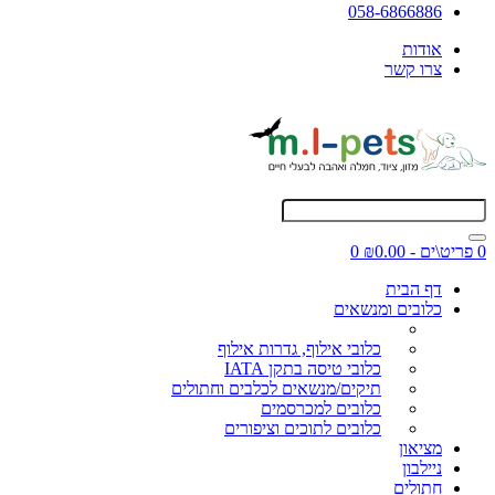
058-6866886
אודות
צרו קשר
0 פריט\ים - ₪0.00
0
דף הבית
כלובים ומנשאים
כלובי אילוף, גדרות אילוף
כלובי טיסה בתקן IATA
תיקים/מנשאים לכלבים וחתולים
כלובים למכרסמים
כלובים לתוכים וציפורים
מציאון
ניילבון
חתולים