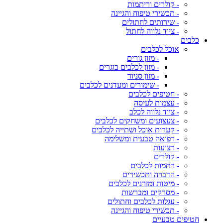
- קולרים וריתמות
- תכשירי טיפוח והגיינה
- שירותים לחתולים
- ציוד נלווה לחתול
כלבים
אוכל לכלבים
- מזון גורים
- מזון לכלבים בוגרים
- מזון סניור
- שימורים ומעדנים לכלבים
- חטיפים לכלבים
- עצמות לעיסה
- ציוד נלווה לכלב
- צעצועים ומשחקים לכלבים
- קערות אוכל ושתייה לכלבים
- רפואה טבעית ומשלימה
- רצועות
- קולרים
- רתמות לכלבים
- הדברה ותכשירים
- מיטות ומזרנים לכלבים
- מסרקים ומברשות
- עגלות לכלבים וחתולים
- תכשירי טיפוח והגיינה
חטיפים טבעיים