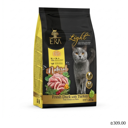
₪309.00