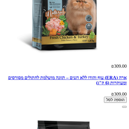
₪309.00
ארה (ERA) עוף והודו ללא דגנים – תזונה מושלמת לחתולים מסורסים
ומעוקרות (6 ק"ג)
₪309.00
הוספה לסל