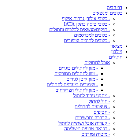
דף הבית
כלובים ומנשאים
- כלובי אילוף, גדרות אילוף
- כלובי טיסה בתקן IATA
- תיקים/מנשאים לכלבים וחתולים
- כלובים למכרסמים
- כלובים לתוכים וציפורים
מציאון
ניילבון
חתולים
אוכל לחתולים
- מזון לחתולים בוגרים
- מזון לחתולים מסורסים
- מזון קיטן לגורים
- שימורים ומעדנים לחתולים
- מזון לחתולי חצר/רחוב
- מתקני גירוד לחתול
- חול לחתול
- צעצועים לחתולים
- חטיפים
- הדברה ותכשירים
- קערות אוכל ושתייה לחתול
- רפואה טבעית ומשלימה
- מיטות ומזרנים