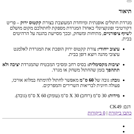
תיאור
מגרדת חתולים אופנתית ומיוחדת המעוצבת בצורת
קקטוס ירוק
– פריט
דקורטיבי ופונקציונלי כאחד! המגרדת מספקת לחתולכם מקום מושלם
ל
שיוף ציפורניים
, מתיחות ומשחק, ובכך מסייעת בהגנה על הרהיטים
בבית.
עיצוב ייחודי:
צורת קקטוס ירוק הופכת את המגרדת לאלמנט
עיצובי מהנה ויוצא דופן בבית.
יציבות מקסימלית:
בסיס רחב ומסיבי המבטיח שהמגרדת
יציבה ולא
תתהפך
בזמן שהחתול משחק או מגרד.
גובה:
גובה של
60 ס"מ
מאפשר לחתול להימתח במלוא אורכו,
פעולה חיונית לבריאות השרירים והמפרקים.
מידות:
30 ס"מ (רוחב) X 30 ס"מ (עומק) X 60 ס"מ (גובה).
דגם:
CK49
כתבו ביקורת
|
0 ביקורות