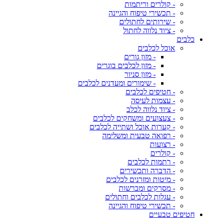
- קולרים וריתמות
- תכשירי טיפוח והגיינה
- שירותים לחתולים
- ציוד נלווה לחתול
כלבים
אוכל לכלבים
- מזון גורים
- מזון לכלבים בוגרים
- מזון סניור
- שימורים ומעדנים לכלבים
- חטיפים לכלבים
- עצמות לעיסה
- ציוד נלווה לכלב
- צעצועים ומשחקים לכלבים
- קערות אוכל ושתייה לכלבים
- רפואה טבעית ומשלימה
- רצועות
- קולרים
- רתמות לכלבים
- הדברה ותכשירים
- מיטות ומזרנים לכלבים
- מסרקים ומברשות
- עגלות לכלבים וחתולים
- תכשירי טיפוח והגיינה
חטיפים טבעיים