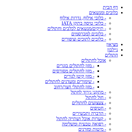
דף הבית
כלובים ומנשאים
- כלובי אילוף, גדרות אילוף
- כלובי טיסה בתקן IATA
- תיקים/מנשאים לכלבים וחתולים
- כלובים למכרסמים
- כלובים לתוכים וציפורים
מציאון
ניילבון
חתולים
אוכל לחתולים
- מזון לחתולים בוגרים
- מזון לחתולים מסורסים
- מזון קיטן לגורים
- שימורים ומעדנים לחתולים
- מזון לחתולי חצר/רחוב
- מתקני גירוד לחתול
- חול לחתול
- צעצועים לחתולים
- חטיפים
- הדברה ותכשירים
- קערות אוכל ושתייה לחתול
- רפואה טבעית ומשלימה
- מיטות ומזרנים