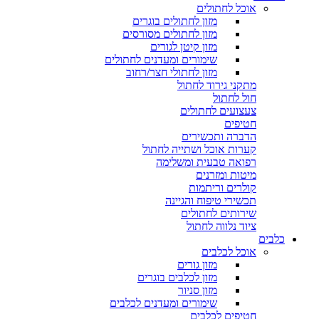
אוכל לחתולים
מזון לחתולים בוגרים
מזון לחתולים מסורסים
מזון קיטן לגורים
שימורים ומעדנים לחתולים
מזון לחתולי חצר/רחוב
מתקני גירוד לחתול
חול לחתול
צעצועים לחתולים
חטיפים
הדברה ותכשירים
קערות אוכל ושתייה לחתול
רפואה טבעית ומשלימה
מיטות ומזרנים
קולרים וריתמות
תכשירי טיפוח והגיינה
שירותים לחתולים
ציוד נלווה לחתול
כלבים
אוכל לכלבים
מזון גורים
מזון לכלבים בוגרים
מזון סניור
שימורים ומעדנים לכלבים
חטיפים לכלבים