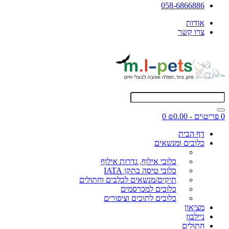
058-6866886
אודות
צרו קשר
0 פריט\ים - ₪0.00
0
דף הבית
כלובים ומנשאים
כלובי אילוף, גדרות אילוף
כלובי טיסה בתקן IATA
תיקים/מנשאים לכלבים וחתולים
כלובים למכרסמים
כלובים לתוכים וציפורים
מציאון
ניילבון
חתולים