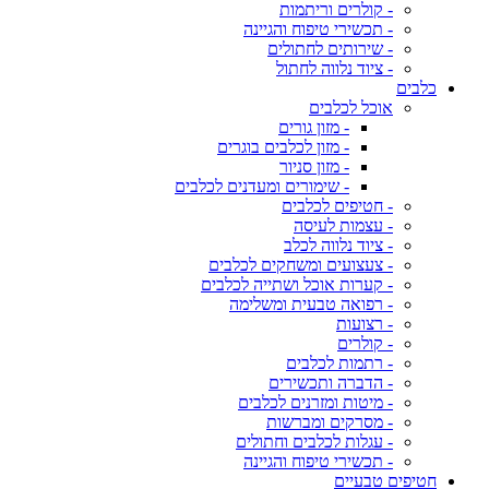
- קולרים וריתמות
- תכשירי טיפוח והגיינה
- שירותים לחתולים
- ציוד נלווה לחתול
כלבים
אוכל לכלבים
- מזון גורים
- מזון לכלבים בוגרים
- מזון סניור
- שימורים ומעדנים לכלבים
- חטיפים לכלבים
- עצמות לעיסה
- ציוד נלווה לכלב
- צעצועים ומשחקים לכלבים
- קערות אוכל ושתייה לכלבים
- רפואה טבעית ומשלימה
- רצועות
- קולרים
- רתמות לכלבים
- הדברה ותכשירים
- מיטות ומזרנים לכלבים
- מסרקים ומברשות
- עגלות לכלבים וחתולים
- תכשירי טיפוח והגיינה
חטיפים טבעיים