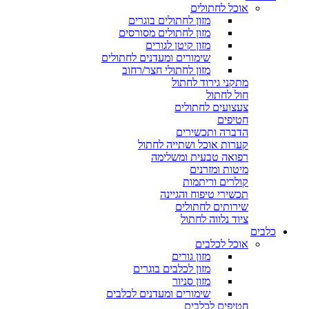
אוכל לחתולים
מזון לחתולים בוגרים
מזון לחתולים מסורסים
מזון קיטן לגורים
שימורים ומעדנים לחתולים
מזון לחתולי חצר/רחוב
מתקני גירוד לחתול
חול לחתול
צעצועים לחתולים
חטיפים
הדברה ותכשירים
קערות אוכל ושתייה לחתול
רפואה טבעית ומשלימה
מיטות ומזרנים
קולרים וריתמות
תכשירי טיפוח והגיינה
שירותים לחתולים
ציוד נלווה לחתול
כלבים
אוכל לכלבים
מזון גורים
מזון לכלבים בוגרים
מזון סניור
שימורים ומעדנים לכלבים
חטיפים לכלבים