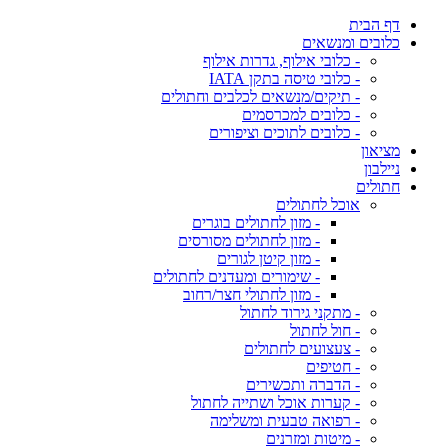
דף הבית
כלובים ומנשאים
- כלובי אילוף, גדרות אילוף
- כלובי טיסה בתקן IATA
- תיקים/מנשאים לכלבים וחתולים
- כלובים למכרסמים
- כלובים לתוכים וציפורים
מציאון
ניילבון
חתולים
אוכל לחתולים
- מזון לחתולים בוגרים
- מזון לחתולים מסורסים
- מזון קיטן לגורים
- שימורים ומעדנים לחתולים
- מזון לחתולי חצר/רחוב
- מתקני גירוד לחתול
- חול לחתול
- צעצועים לחתולים
- חטיפים
- הדברה ותכשירים
- קערות אוכל ושתייה לחתול
- רפואה טבעית ומשלימה
- מיטות ומזרנים