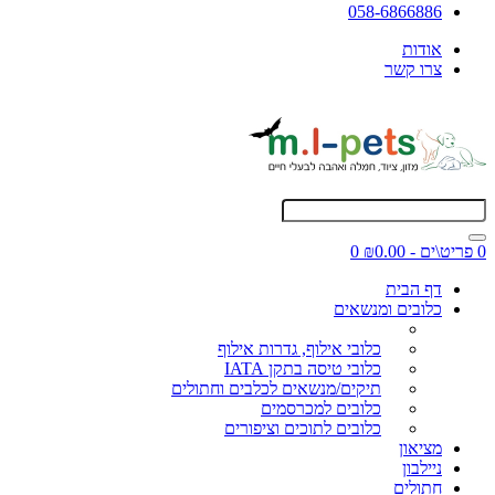
058-6866886
אודות
צרו קשר
0 פריט\ים - ₪0.00
0
דף הבית
כלובים ומנשאים
כלובי אילוף, גדרות אילוף
כלובי טיסה בתקן IATA
תיקים/מנשאים לכלבים וחתולים
כלובים למכרסמים
כלובים לתוכים וציפורים
מציאון
ניילבון
חתולים