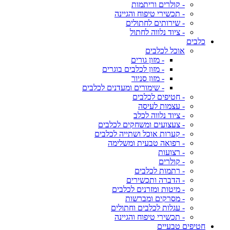
- קולרים וריתמות
- תכשירי טיפוח והגיינה
- שירותים לחתולים
- ציוד נלווה לחתול
כלבים
אוכל לכלבים
- מזון גורים
- מזון לכלבים בוגרים
- מזון סניור
- שימורים ומעדנים לכלבים
- חטיפים לכלבים
- עצמות לעיסה
- ציוד נלווה לכלב
- צעצועים ומשחקים לכלבים
- קערות אוכל ושתייה לכלבים
- רפואה טבעית ומשלימה
- רצועות
- קולרים
- רתמות לכלבים
- הדברה ותכשירים
- מיטות ומזרנים לכלבים
- מסרקים ומברשות
- עגלות לכלבים וחתולים
- תכשירי טיפוח והגיינה
חטיפים טבעיים