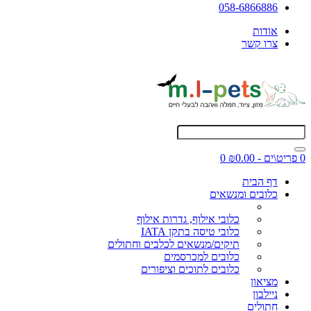
058-6866886
אודות
צרו קשר
0 פריט\ים - ₪0.00
0
דף הבית
כלובים ומנשאים
כלובי אילוף, גדרות אילוף
כלובי טיסה בתקן IATA
תיקים/מנשאים לכלבים וחתולים
כלובים למכרסמים
כלובים לתוכים וציפורים
מציאון
ניילבון
חתולים