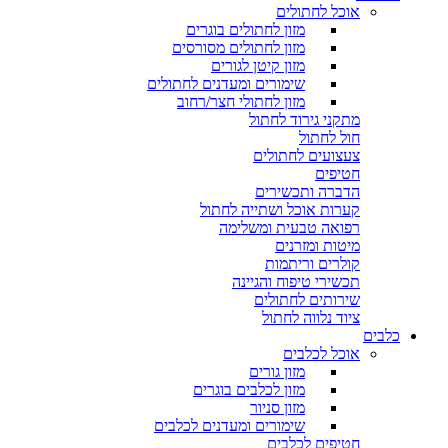
אוכל לחתולים
מזון לחתולים בוגרים
מזון לחתולים מסורסים
מזון קיטן לגורים
שימורים ומעדנים לחתולים
מזון לחתולי חצר/רחוב
מתקני גירוד לחתול
חול לחתול
צעצועים לחתולים
חטיפים
הדברה ותכשירים
קערות אוכל ושתייה לחתול
רפואה טבעית ומשלימה
מיטות ומזרנים
קולרים וריתמות
תכשירי טיפוח והגיינה
שירותים לחתולים
ציוד נלווה לחתול
כלבים
אוכל לכלבים
מזון גורים
מזון לכלבים בוגרים
מזון סניור
שימורים ומעדנים לכלבים
חטיפים לכלבים