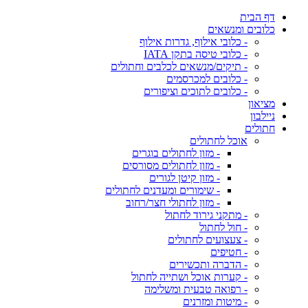
דף הבית
כלובים ומנשאים
- כלובי אילוף, גדרות אילוף
- כלובי טיסה בתקן IATA
- תיקים/מנשאים לכלבים וחתולים
- כלובים למכרסמים
- כלובים לתוכים וציפורים
מציאון
ניילבון
חתולים
אוכל לחתולים
- מזון לחתולים בוגרים
- מזון לחתולים מסורסים
- מזון קיטן לגורים
- שימורים ומעדנים לחתולים
- מזון לחתולי חצר/רחוב
- מתקני גירוד לחתול
- חול לחתול
- צעצועים לחתולים
- חטיפים
- הדברה ותכשירים
- קערות אוכל ושתייה לחתול
- רפואה טבעית ומשלימה
- מיטות ומזרנים