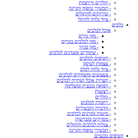
- קולרים וריתמות
- תכשירי טיפוח והגיינה
- שירותים לחתולים
- ציוד נלווה לחתול
כלבים
אוכל לכלבים
- מזון גורים
- מזון לכלבים בוגרים
- מזון סניור
- שימורים ומעדנים לכלבים
- חטיפים לכלבים
- עצמות לעיסה
- ציוד נלווה לכלב
- צעצועים ומשחקים לכלבים
- קערות אוכל ושתייה לכלבים
- רפואה טבעית ומשלימה
- רצועות
- קולרים
- רתמות לכלבים
- הדברה ותכשירים
- מיטות ומזרנים לכלבים
- מסרקים ומברשות
- עגלות לכלבים וחתולים
- תכשירי טיפוח והגיינה
חטיפים טבעיים