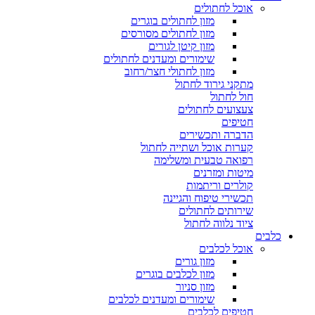
אוכל לחתולים
מזון לחתולים בוגרים
מזון לחתולים מסורסים
מזון קיטן לגורים
שימורים ומעדנים לחתולים
מזון לחתולי חצר/רחוב
מתקני גירוד לחתול
חול לחתול
צעצועים לחתולים
חטיפים
הדברה ותכשירים
קערות אוכל ושתייה לחתול
רפואה טבעית ומשלימה
מיטות ומזרנים
קולרים וריתמות
תכשירי טיפוח והגיינה
שירותים לחתולים
ציוד נלווה לחתול
כלבים
אוכל לכלבים
מזון גורים
מזון לכלבים בוגרים
מזון סניור
שימורים ומעדנים לכלבים
חטיפים לכלבים