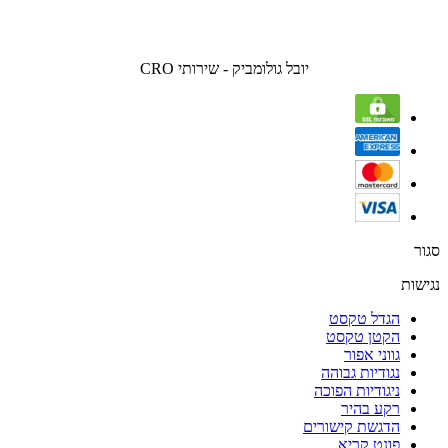
יובל גולומביק - שירותי CRO
סגור
נגישות
הגדל טקסט
הקטן טקסט
גווני אפור
נגודיות גבוהה
ניגודיות הפוכה
רקע בהיר
הדגשת קישורים
פונט קריא