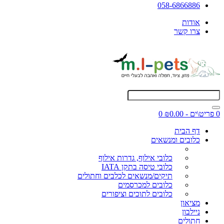
058-6866886
אודות
צרו קשר
0 פריט\ים - ₪0.00
0
דף הבית
כלובים ומנשאים
כלובי אילוף, גדרות אילוף
כלובי טיסה בתקן IATA
תיקים/מנשאים לכלבים וחתולים
כלובים למכרסמים
כלובים לתוכים וציפורים
מציאון
ניילבון
חתולים