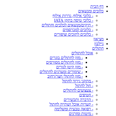
דף הבית
כלובים ומנשאים
- כלובי אילוף, גדרות אילוף
- כלובי טיסה בתקן IATA
- תיקים/מנשאים לכלבים וחתולים
- כלובים למכרסמים
- כלובים לתוכים וציפורים
מציאון
ניילבון
חתולים
אוכל לחתולים
- מזון לחתולים בוגרים
- מזון לחתולים מסורסים
- מזון קיטן לגורים
- שימורים ומעדנים לחתולים
- מזון לחתולי חצר/רחוב
- מתקני גירוד לחתול
- חול לחתול
- צעצועים לחתולים
- חטיפים
- הדברה ותכשירים
- קערות אוכל ושתייה לחתול
- רפואה טבעית ומשלימה
- מיטות ומזרנים