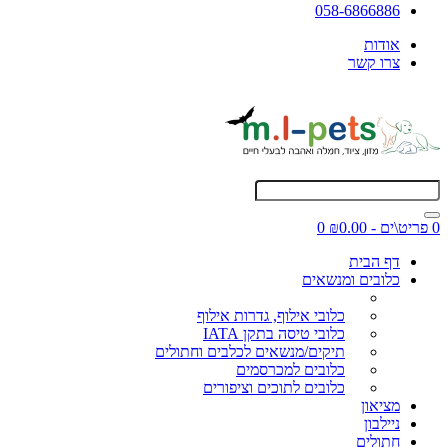
058-6866886
אודות
צרו קשר
0 פריט\ים - ₪0.00
0
דף הבית
כלובים ומנשאים
כלובי אילוף, גדרות אילוף
כלובי טיסה בתקן IATA
תיקים/מנשאים לכלבים וחתולים
כלובים למכרסמים
כלובים לתוכים וציפורים
מציאון
ניילבון
חתולים