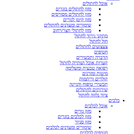
אוכל לחתולים
מזון לחתולים בוגרים
מזון לחתולים מסורסים
מזון קיטן לגורים
שימורים ומעדנים לחתולים
מזון לחתולי חצר/רחוב
מתקני גירוד לחתול
חול לחתול
צעצועים לחתולים
חטיפים
הדברה ותכשירים
קערות אוכל ושתייה לחתול
רפואה טבעית ומשלימה
מיטות ומזרנים
קולרים וריתמות
תכשירי טיפוח והגיינה
שירותים לחתולים
ציוד נלווה לחתול
כלבים
אוכל לכלבים
מזון גורים
מזון לכלבים בוגרים
מזון סניור
שימורים ומעדנים לכלבים
חטיפים לכלבים