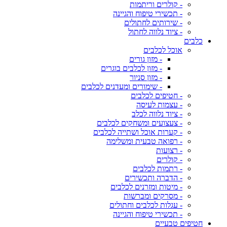
- קולרים וריתמות
- תכשירי טיפוח והגיינה
- שירותים לחתולים
- ציוד נלווה לחתול
כלבים
אוכל לכלבים
- מזון גורים
- מזון לכלבים בוגרים
- מזון סניור
- שימורים ומעדנים לכלבים
- חטיפים לכלבים
- עצמות לעיסה
- ציוד נלווה לכלב
- צעצועים ומשחקים לכלבים
- קערות אוכל ושתייה לכלבים
- רפואה טבעית ומשלימה
- רצועות
- קולרים
- רתמות לכלבים
- הדברה ותכשירים
- מיטות ומזרנים לכלבים
- מסרקים ומברשות
- עגלות לכלבים וחתולים
- תכשירי טיפוח והגיינה
חטיפים טבעיים