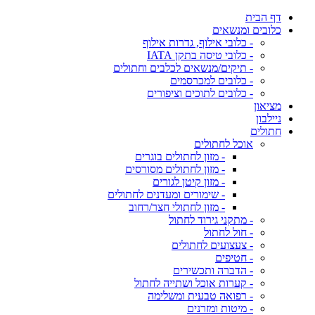
דף הבית
כלובים ומנשאים
- כלובי אילוף, גדרות אילוף
- כלובי טיסה בתקן IATA
- תיקים/מנשאים לכלבים וחתולים
- כלובים למכרסמים
- כלובים לתוכים וציפורים
מציאון
ניילבון
חתולים
אוכל לחתולים
- מזון לחתולים בוגרים
- מזון לחתולים מסורסים
- מזון קיטן לגורים
- שימורים ומעדנים לחתולים
- מזון לחתולי חצר/רחוב
- מתקני גירוד לחתול
- חול לחתול
- צעצועים לחתולים
- חטיפים
- הדברה ותכשירים
- קערות אוכל ושתייה לחתול
- רפואה טבעית ומשלימה
- מיטות ומזרנים