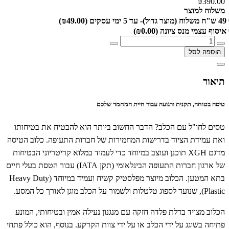
₪390.00
משלוח למוצר
49 ש"ח משלוח (מוצר גדול)- עד 5 ימי עסקים
(₪49.00)
איסוף עצמי מנס ציונה
(₪0.00)
הוספה לסל
תיאור
טיסה בטוחה, תקנית ורגועה עבור חיית המחמד שלכם
טסים לחו"ל עם הכלב? הדבר החשוב ביותר הוא להבטיח את בטיחותו
ואת עמידת הציוד בדרישות המחמירות של חברות התעופה. כלוב הטיסה
מדגם XGH תוכנן ועוצב במיוחד כדי לעמוד במלוא קריטריוני הבטיחות
של ארגון חברות התעופה הבינלאומי (תקן IATA) עבור הטסת בעלי חיים
בתא המטען. הכלוב מיוצר מפלסטיק קשיח ועמיד במיוחד (Heavy Duty
Plastic), שנועד לספוג טלטלות ולשמור על הכלב מוגן לאורך כל המסע.
הכלוב מצויד בדלת פלדה חזקה עם מנגנון נעילה אמין ובטיחותי, המונע
פתיחה בשוגג על ידי הכלב או על ידי צוות הקרקע. בנוסף, הוא כולל פתחי