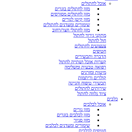
אוכל לחתולים
מזון לחתולים בוגרים
מזון לחתולים מסורסים
מזון קיטן לגורים
שימורים ומעדנים לחתולים
מזון לחתולי חצר/רחוב
מתקני גירוד לחתול
חול לחתול
צעצועים לחתולים
חטיפים
הדברה ותכשירים
קערות אוכל ושתייה לחתול
רפואה טבעית ומשלימה
מיטות ומזרנים
קולרים וריתמות
תכשירי טיפוח והגיינה
שירותים לחתולים
ציוד נלווה לחתול
כלבים
אוכל לכלבים
מזון גורים
מזון לכלבים בוגרים
מזון סניור
שימורים ומעדנים לכלבים
חטיפים לכלבים