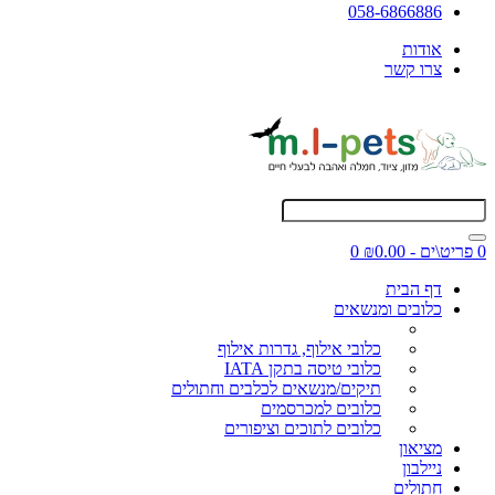
058-6866886
אודות
צרו קשר
0 פריט\ים - ₪0.00
0
דף הבית
כלובים ומנשאים
כלובי אילוף, גדרות אילוף
כלובי טיסה בתקן IATA
תיקים/מנשאים לכלבים וחתולים
כלובים למכרסמים
כלובים לתוכים וציפורים
מציאון
ניילבון
חתולים