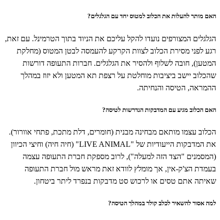
האם מותר להעלות את הכלוב למטוס יחד עם הגלגלים?
הגלגלים המצורפים נועדו להקל עליכם את הניוד בתוך הטרמינל. עם זאת,
רגע לפני מסירת הכלוב לצוות הקרקע להעמסה לבטן המטוס (מחלקת
המטען), חובה לשלוף ולהסיר את הגלגלים. חברות התעופה דורשות
שהכלוב יישב ביציבות מוחלטת על רצפת תא המטען ולא יזוז במהלך
ההמראה, הטיסה והנחיתה.
האם הכלוב מגיע עם המדבקות הנדרשות לטיסה?
הכלוב עצמו מותאם מבחינה מבנית (חומרים, דלת מתכת, פתחי אוורור).
את המדבקות הייעודיות של "LIVE ANIMAL" (חיה חיה) וחיצי הכיוון
(המסמנים "הצד הזה למעלה"), לרוב מספקת חברת התעופה עצמה
בעמדת הצ'ק-אין, אך מומלץ לוודא זאת מראש מול חברת התעופה
שאיתה אתם טסים או לרכוש סט מדבקות בנפרד ליתר ביטחון.
למה אסור להשאיר לכלב קולר במהלך הטיסה?