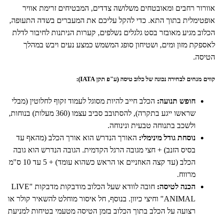
אוורור רחבים ומאובטחים משלושה צדדים, המבטיחים זרימת אוויר
אופטימלית בתוך התא. כדי להקל עליכם את המעברים בשדה התעופה,
הכלוב מגיע מאובזר בסט גלגלים נשלפים, קערות הניתנות לחיבור לדלת
לאספקת מזון ומים, ושטיחון סופג המשמש כמצע נעים ויבש במהלך
הטיסה.
קווים מנחים לבחירה נכונה של כלוב טיסה (ע"פ תקן IATA):
חופש תנועה:
הכלב חייב להיות מסוגל לעמוד זקוף לחלוטין (מבלי
שראשו ייגע בתקרה), להסתובב סביב עצמו (360 מעלות) בנוחות,
ולשכב בתנוחה טבעית ונינוחה.
נוסחת גודל מינימלי:
האורך הנדרש הוא אורך הכלב (מהאף עד
בסיס הזנב) + חצי מגובה הרגל הקדמית. הגובה הנדרש הוא גובה
הכלב (עד קצה האוזניים או הראש כשהוא עומד) + 5 עד 10 ס"מ
מרווח.
הכנה לטיסה:
חובה לוודא שעל הכלוב מודבקות מדבקות "LIVE
ANIMAL" וחיצי כיוון. בנוסף, חל איסור מוחלט להשאיר קולר או
רצועה על הכלב בתוך הכלוב בזמן הטיסה מטעמי בטיחות למניעת