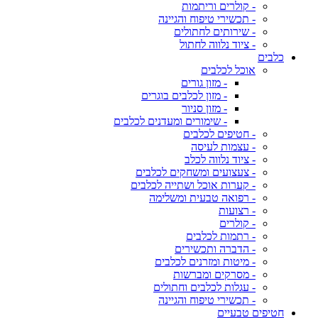
- קולרים וריתמות
- תכשירי טיפוח והגיינה
- שירותים לחתולים
- ציוד נלווה לחתול
כלבים
אוכל לכלבים
- מזון גורים
- מזון לכלבים בוגרים
- מזון סניור
- שימורים ומעדנים לכלבים
- חטיפים לכלבים
- עצמות לעיסה
- ציוד נלווה לכלב
- צעצועים ומשחקים לכלבים
- קערות אוכל ושתייה לכלבים
- רפואה טבעית ומשלימה
- רצועות
- קולרים
- רתמות לכלבים
- הדברה ותכשירים
- מיטות ומזרנים לכלבים
- מסרקים ומברשות
- עגלות לכלבים וחתולים
- תכשירי טיפוח והגיינה
חטיפים טבעיים