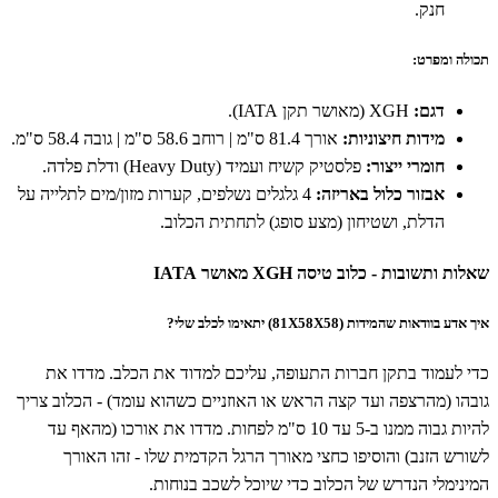
חנק.
תכולה ומפרט:
דגם:
XGH (מאושר תקן IATA).
מידות חיצוניות:
אורך 81.4 ס"מ | רוחב 58.6 ס"מ | גובה 58.4 ס"מ.
חומרי ייצור:
פלסטיק קשיח ועמיד (Heavy Duty) ודלת פלדה.
אבזור כלול באריזה:
4 גלגלים נשלפים, קערות מזון/מים לתלייה על
הדלת, ושטיחון (מצע סופג) לתחתית הכלוב.
שאלות ותשובות - כלוב טיסה XGH מאושר IATA
איך אדע בוודאות שהמידות (81X58X58) יתאימו לכלב שלי?
כדי לעמוד בתקן חברות התעופה, עליכם למדוד את הכלב. מדדו את
גובהו (מהרצפה ועד קצה הראש או האוזניים כשהוא עומד) - הכלוב צריך
להיות גבוה ממנו ב-5 עד 10 ס"מ לפחות. מדדו את אורכו (מהאף עד
לשורש הזנב) והוסיפו כחצי מאורך הרגל הקדמית שלו - זהו האורך
המינימלי הנדרש של הכלוב כדי שיוכל לשכב בנוחות.