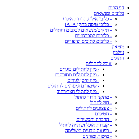
דף הבית
כלובים ומנשאים
- כלובי אילוף, גדרות אילוף
- כלובי טיסה בתקן IATA
- תיקים/מנשאים לכלבים וחתולים
- כלובים למכרסמים
- כלובים לתוכים וציפורים
מציאון
ניילבון
חתולים
אוכל לחתולים
- מזון לחתולים בוגרים
- מזון לחתולים מסורסים
- מזון קיטן לגורים
- שימורים ומעדנים לחתולים
- מזון לחתולי חצר/רחוב
- מתקני גירוד לחתול
- חול לחתול
- צעצועים לחתולים
- חטיפים
- הדברה ותכשירים
- קערות אוכל ושתייה לחתול
- רפואה טבעית ומשלימה
- מיטות ומזרנים