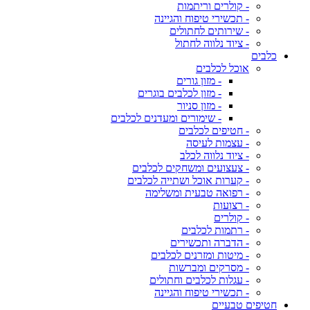
- קולרים וריתמות
- תכשירי טיפוח והגיינה
- שירותים לחתולים
- ציוד נלווה לחתול
כלבים
אוכל לכלבים
- מזון גורים
- מזון לכלבים בוגרים
- מזון סניור
- שימורים ומעדנים לכלבים
- חטיפים לכלבים
- עצמות לעיסה
- ציוד נלווה לכלב
- צעצועים ומשחקים לכלבים
- קערות אוכל ושתייה לכלבים
- רפואה טבעית ומשלימה
- רצועות
- קולרים
- רתמות לכלבים
- הדברה ותכשירים
- מיטות ומזרנים לכלבים
- מסרקים ומברשות
- עגלות לכלבים וחתולים
- תכשירי טיפוח והגיינה
חטיפים טבעיים