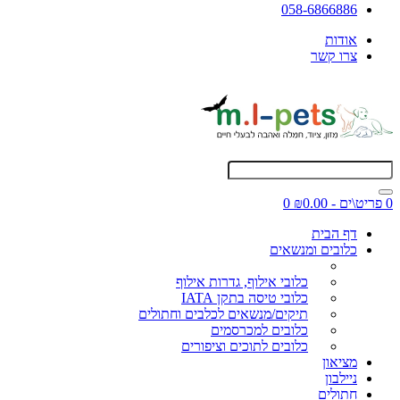
058-6866886
אודות
צרו קשר
0 פריט\ים - ₪0.00
0
דף הבית
כלובים ומנשאים
כלובי אילוף, גדרות אילוף
כלובי טיסה בתקן IATA
תיקים/מנשאים לכלבים וחתולים
כלובים למכרסמים
כלובים לתוכים וציפורים
מציאון
ניילבון
חתולים