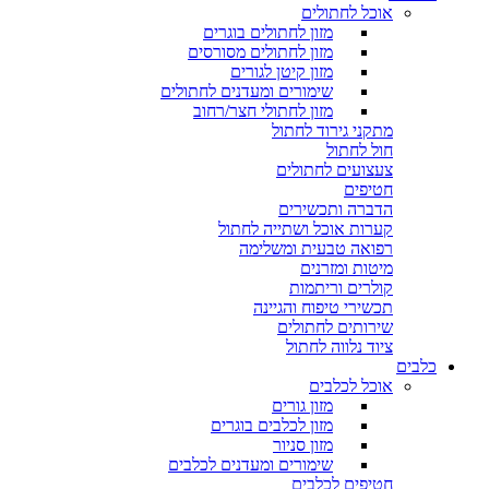
אוכל לחתולים
מזון לחתולים בוגרים
מזון לחתולים מסורסים
מזון קיטן לגורים
שימורים ומעדנים לחתולים
מזון לחתולי חצר/רחוב
מתקני גירוד לחתול
חול לחתול
צעצועים לחתולים
חטיפים
הדברה ותכשירים
קערות אוכל ושתייה לחתול
רפואה טבעית ומשלימה
מיטות ומזרנים
קולרים וריתמות
תכשירי טיפוח והגיינה
שירותים לחתולים
ציוד נלווה לחתול
כלבים
אוכל לכלבים
מזון גורים
מזון לכלבים בוגרים
מזון סניור
שימורים ומעדנים לכלבים
חטיפים לכלבים