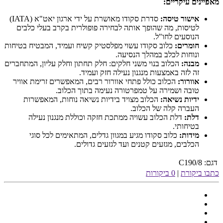
מאפיינים עיקריים:
אישור טיסה:
סדרת סקודו מאושרת על ידי ארגון יאט"א (IATA)
לטיסות, מה שהופך אותה לבחירה פופולרית בקרב בעלי כלבים
הנוסעים לחו"ל.
חומרים:
כלוב סקודו עשוי מפלסטיק קשיח ועמיד, המבטיח בטיחות
ונוחות לכלב במהלך הנסיעה.
מבנה:
הכלוב בנוי משני חלקים: חלק תחתון וחלק עליון, המתחברים
זה לזה באמצעות מנגנון נעילה חזק ועמיד.
אוורור:
הכלוב כולל פתחי אוורור רבים, המאפשרים זרימת אוויר
טובה ושמירה על טמפרטורה נעימה בתוך הכלוב.
ידיות נשיאה:
הכלוב מצויד בידיות נשיאה נוחות, המאפשרות
העברה קלה של הכלוב.
דלת:
דלת הכלוב עשויה ממתכת חזקה וכוללת מנגנון נעילה
בטיחותי.
מידות:
כלוב סקודו מגיע במגוון גדלים, המתאימים לכל סוגי
הכלבים, מגזעים קטנים ועד לגזעים גדולים.
דגם:
C190/8
כתבו ביקורת
|
0 ביקורות