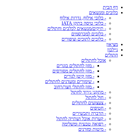
דף הבית
כלובים ומנשאים
- כלובי אילוף, גדרות אילוף
- כלובי טיסה בתקן IATA
- תיקים/מנשאים לכלבים וחתולים
- כלובים למכרסמים
- כלובים לתוכים וציפורים
מציאון
ניילבון
חתולים
אוכל לחתולים
- מזון לחתולים בוגרים
- מזון לחתולים מסורסים
- מזון קיטן לגורים
- שימורים ומעדנים לחתולים
- מזון לחתולי חצר/רחוב
- מתקני גירוד לחתול
- חול לחתול
- צעצועים לחתולים
- חטיפים
- הדברה ותכשירים
- קערות אוכל ושתייה לחתול
- רפואה טבעית ומשלימה
- מיטות ומזרנים