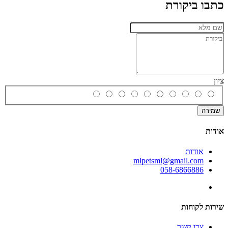
כתבו ביקורת
ציון
שמירה
אודות
אודות
mlpetsml@gmail.com
058-6866886
שירות לקוחות
צרו קשר