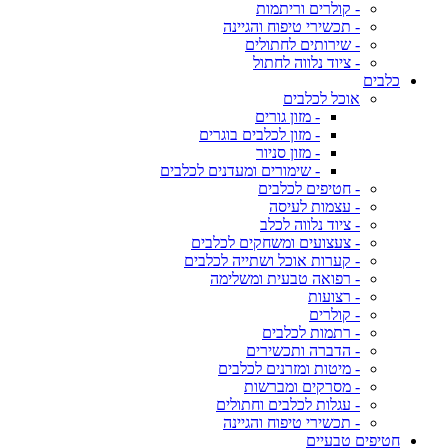
- קולרים וריתמות
- תכשירי טיפוח והגיינה
- שירותים לחתולים
- ציוד נלווה לחתול
כלבים
אוכל לכלבים
- מזון גורים
- מזון לכלבים בוגרים
- מזון סניור
- שימורים ומעדנים לכלבים
- חטיפים לכלבים
- עצמות לעיסה
- ציוד נלווה לכלב
- צעצועים ומשחקים לכלבים
- קערות אוכל ושתייה לכלבים
- רפואה טבעית ומשלימה
- רצועות
- קולרים
- רתמות לכלבים
- הדברה ותכשירים
- מיטות ומזרנים לכלבים
- מסרקים ומברשות
- עגלות לכלבים וחתולים
- תכשירי טיפוח והגיינה
חטיפים טבעיים