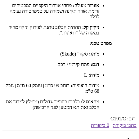
אוורור מעולה:
פתחי אוורור היקפיים המבטיחים
זרימת אוויר תקינה ושמירה על טמפרטורה נעימה
לכלב.
ניקיון קל:
תחתית הכלוב ניתנת לפירוק וניקוי מהיר
במקרה של "תאונות".
מפרט טכני:
מותג:
סקודו (Skudo)
דגם:
פתח קידמי / רכב
מידה:
L
מידות חיצוניות:
רוחב 99 ס"מ | עומק 60 ס"מ | גובה
68 ס"מ
מתאים ל:
כלבים בינוניים-גדולים (מומלץ למדוד את
הכלב ואת תא המטען לפני הרכישה).
דגם:
C191/C
כתבו ביקורת
|
0 ביקורות