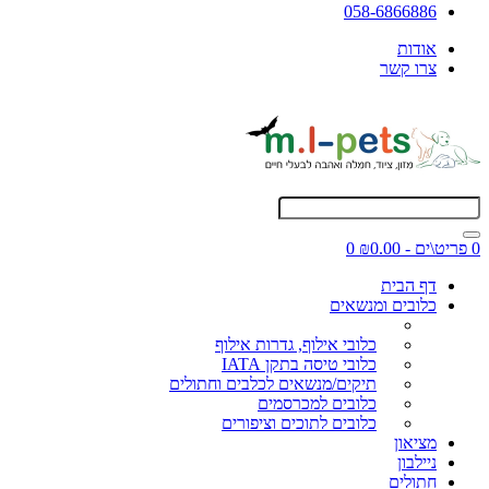
058-6866886
אודות
צרו קשר
0 פריט\ים - ₪0.00
0
דף הבית
כלובים ומנשאים
כלובי אילוף, גדרות אילוף
כלובי טיסה בתקן IATA
תיקים/מנשאים לכלבים וחתולים
כלובים למכרסמים
כלובים לתוכים וציפורים
מציאון
ניילבון
חתולים