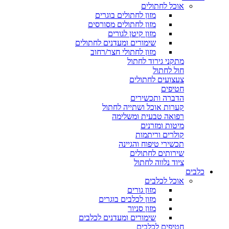
אוכל לחתולים
מזון לחתולים בוגרים
מזון לחתולים מסורסים
מזון קיטן לגורים
שימורים ומעדנים לחתולים
מזון לחתולי חצר/רחוב
מתקני גירוד לחתול
חול לחתול
צעצועים לחתולים
חטיפים
הדברה ותכשירים
קערות אוכל ושתייה לחתול
רפואה טבעית ומשלימה
מיטות ומזרנים
קולרים וריתמות
תכשירי טיפוח והגיינה
שירותים לחתולים
ציוד נלווה לחתול
כלבים
אוכל לכלבים
מזון גורים
מזון לכלבים בוגרים
מזון סניור
שימורים ומעדנים לכלבים
חטיפים לכלבים