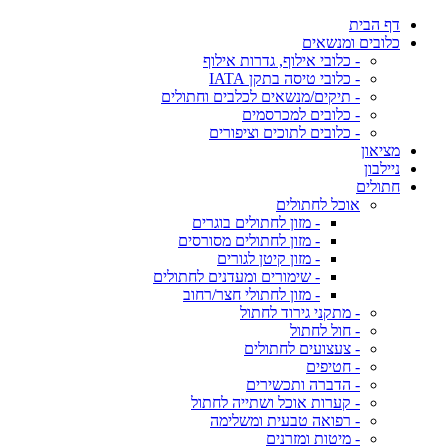
דף הבית
כלובים ומנשאים
- כלובי אילוף, גדרות אילוף
- כלובי טיסה בתקן IATA
- תיקים/מנשאים לכלבים וחתולים
- כלובים למכרסמים
- כלובים לתוכים וציפורים
מציאון
ניילבון
חתולים
אוכל לחתולים
- מזון לחתולים בוגרים
- מזון לחתולים מסורסים
- מזון קיטן לגורים
- שימורים ומעדנים לחתולים
- מזון לחתולי חצר/רחוב
- מתקני גירוד לחתול
- חול לחתול
- צעצועים לחתולים
- חטיפים
- הדברה ותכשירים
- קערות אוכל ושתייה לחתול
- רפואה טבעית ומשלימה
- מיטות ומזרנים