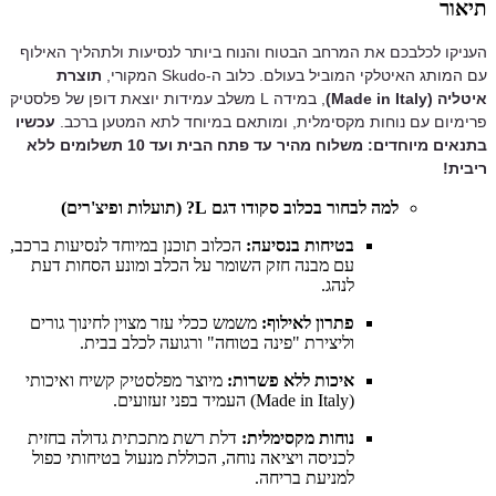
תיאור
העניקו לכלבכם את המרחב הבטוח והנוח ביותר לנסיעות ולתהליך האילוף
עם המותג האיטלקי המוביל בעולם. כלוב ה-Skudo המקורי,
תוצרת
איטליה (Made in Italy)
, במידה L משלב עמידות יוצאת דופן של פלסטיק
פרימיום עם נוחות מקסימלית, ומותאם במיוחד לתא המטען ברכב.
עכשיו
בתנאים מיוחדים: משלוח מהיר עד פתח הבית ועד 10 תשלומים ללא
ריבית!
למה לבחור בכלוב סקודו דגם L? (תועלות ופיצ'רים)
בטיחות בנסיעה:
הכלוב תוכנן במיוחד לנסיעות ברכב,
עם מבנה חזק השומר על הכלב ומונע הסחות דעת
לנהג.
פתרון לאילוף:
משמש ככלי עזר מצוין לחינוך גורים
וליצירת "פינה בטוחה" ורגועה לכלב בבית.
איכות ללא פשרות:
מיוצר מפלסטיק קשיח ואיכותי
(Made in Italy) העמיד בפני זעזועים.
נוחות מקסימלית:
דלת רשת מתכתית גדולה בחזית
לכניסה ויציאה נוחה, הכוללת מנעול בטיחותי כפול
למניעת בריחה.