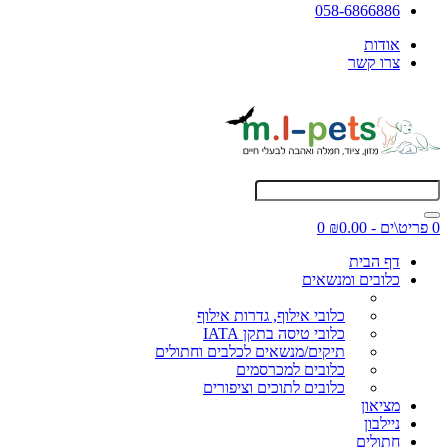
058-6866886
אודות
צרו קשר
0 פריט\ים - ₪0.00
0
דף הבית
כלובים ומנשאים
כלובי אילוף, גדרות אילוף
כלובי טיסה בתקן IATA
תיקים/מנשאים לכלבים וחתולים
כלובים למכרסמים
כלובים לתוכים וציפורים
מציאון
ניילבון
חתולים