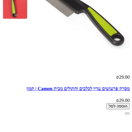
₪29.00
מסרק פרעושים עדין לכלבים וחתולים מבית Camon | קמון
₪29.00
הוספה לסל