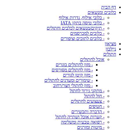
דף הבית
כלובים ומנשאים
- כלובי אילוף, גדרות אילוף
- כלובי טיסה בתקן IATA
- תיקים/מנשאים לכלבים וחתולים
- כלובים למכרסמים
- כלובים לתוכים וציפורים
מציאון
ניילבון
חתולים
אוכל לחתולים
- מזון לחתולים בוגרים
- מזון לחתולים מסורסים
- מזון קיטן לגורים
- שימורים ומעדנים לחתולים
- מזון לחתולי חצר/רחוב
- מתקני גירוד לחתול
- חול לחתול
- צעצועים לחתולים
- חטיפים
- הדברה ותכשירים
- קערות אוכל ושתייה לחתול
- רפואה טבעית ומשלימה
- מיטות ומזרנים