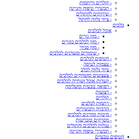
- קולרים וריתמות
- תכשירי טיפוח והגיינה
- שירותים לחתולים
- ציוד נלווה לחתול
כלבים
אוכל לכלבים
- מזון גורים
- מזון לכלבים בוגרים
- מזון סניור
- שימורים ומעדנים לכלבים
- חטיפים לכלבים
- עצמות לעיסה
- ציוד נלווה לכלב
- צעצועים ומשחקים לכלבים
- קערות אוכל ושתייה לכלבים
- רפואה טבעית ומשלימה
- רצועות
- קולרים
- רתמות לכלבים
- הדברה ותכשירים
- מיטות ומזרנים לכלבים
- מסרקים ומברשות
- עגלות לכלבים וחתולים
- תכשירי טיפוח והגיינה
חטיפים טבעיים