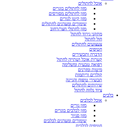
אוכל לחתולים
מזון לחתולים בוגרים
מזון לחתולים מסורסים
מזון קיטן לגורים
שימורים ומעדנים לחתולים
מזון לחתולי חצר/רחוב
מתקני גירוד לחתול
חול לחתול
צעצועים לחתולים
חטיפים
הדברה ותכשירים
קערות אוכל ושתייה לחתול
רפואה טבעית ומשלימה
מיטות ומזרנים
קולרים וריתמות
תכשירי טיפוח והגיינה
שירותים לחתולים
ציוד נלווה לחתול
כלבים
אוכל לכלבים
מזון גורים
מזון לכלבים בוגרים
מזון סניור
שימורים ומעדנים לכלבים
חטיפים לכלבים