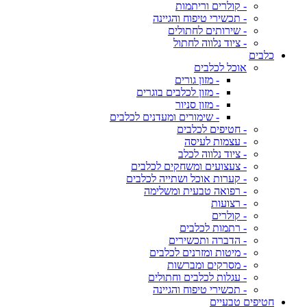
- קולרים וריתמות
- תכשירי טיפוח והגיינה
- שירותים לחתולים
- ציוד נלווה לחתול
כלבים
אוכל לכלבים
- מזון גורים
- מזון לכלבים בוגרים
- מזון סניור
- שימורים ומעדנים לכלבים
- חטיפים לכלבים
- עצמות לעיסה
- ציוד נלווה לכלב
- צעצועים ומשחקים לכלבים
- קערות אוכל ושתייה לכלבים
- רפואה טבעית ומשלימה
- רצועות
- קולרים
- רתמות לכלבים
- הדברה ותכשירים
- מיטות ומזרנים לכלבים
- מסרקים ומברשות
- עגלות לכלבים וחתולים
- תכשירי טיפוח והגיינה
חטיפים טבעיים