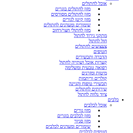
אוכל לחתולים
מזון לחתולים בוגרים
מזון לחתולים מסורסים
מזון קיטן לגורים
שימורים ומעדנים לחתולים
מזון לחתולי חצר/רחוב
מתקני גירוד לחתול
חול לחתול
צעצועים לחתולים
חטיפים
הדברה ותכשירים
קערות אוכל ושתייה לחתול
רפואה טבעית ומשלימה
מיטות ומזרנים
קולרים וריתמות
תכשירי טיפוח והגיינה
שירותים לחתולים
ציוד נלווה לחתול
כלבים
אוכל לכלבים
מזון גורים
מזון לכלבים בוגרים
מזון סניור
שימורים ומעדנים לכלבים
חטיפים לכלבים