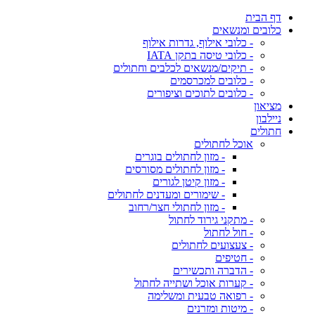
דף הבית
כלובים ומנשאים
- כלובי אילוף, גדרות אילוף
- כלובי טיסה בתקן IATA
- תיקים/מנשאים לכלבים וחתולים
- כלובים למכרסמים
- כלובים לתוכים וציפורים
מציאון
ניילבון
חתולים
אוכל לחתולים
- מזון לחתולים בוגרים
- מזון לחתולים מסורסים
- מזון קיטן לגורים
- שימורים ומעדנים לחתולים
- מזון לחתולי חצר/רחוב
- מתקני גירוד לחתול
- חול לחתול
- צעצועים לחתולים
- חטיפים
- הדברה ותכשירים
- קערות אוכל ושתייה לחתול
- רפואה טבעית ומשלימה
- מיטות ומזרנים