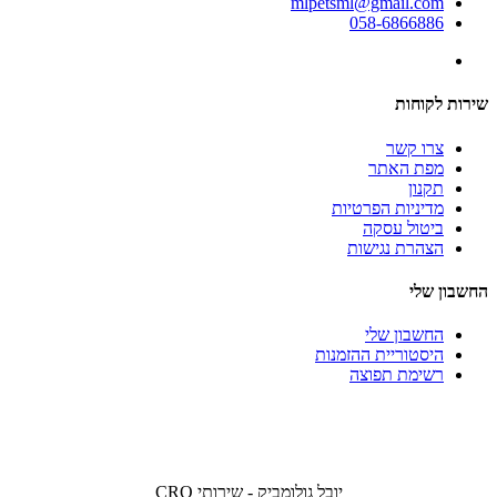
mlpetsml@gmail.com
058-6866886
שירות לקוחות
צרו קשר
מפת האתר
תקנון
מדיניות הפרטיות
ביטול עסקה
הצהרת נגישות
החשבון שלי
החשבון שלי
היסטוריית ההזמנות
רשימת תפוצה
יובל גולומביק - שירותי CRO