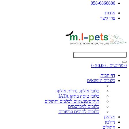
058-6866886
אודות
צרו קשר
0 פריט\ים - ₪0.00
0
דף הבית
כלובים ומנשאים
כלובי אילוף, גדרות אילוף
כלובי טיסה בתקן IATA
תיקים/מנשאים לכלבים וחתולים
כלובים למכרסמים
כלובים לתוכים וציפורים
מציאון
ניילבון
חתולים