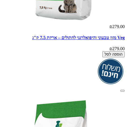
₪279.00
Veg מזון טבעוני והיפואלרגני לחתולים – אריזת 7.5 ק"ג
₪279.00
הוספה לסל