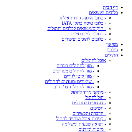
דף הבית
כלובים ומנשאים
- כלובי אילוף, גדרות אילוף
- כלובי טיסה בתקן IATA
- תיקים/מנשאים לכלבים וחתולים
- כלובים למכרסמים
- כלובים לתוכים וציפורים
מציאון
ניילבון
חתולים
אוכל לחתולים
- מזון לחתולים בוגרים
- מזון לחתולים מסורסים
- מזון קיטן לגורים
- שימורים ומעדנים לחתולים
- מזון לחתולי חצר/רחוב
- מתקני גירוד לחתול
- חול לחתול
- צעצועים לחתולים
- חטיפים
- הדברה ותכשירים
- קערות אוכל ושתייה לחתול
- רפואה טבעית ומשלימה
- מיטות ומזרנים