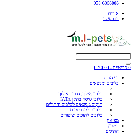
058-6866886
אודות
צרו קשר
0 פריט\ים - ₪0.00
0
דף הבית
כלובים ומנשאים
כלובי אילוף, גדרות אילוף
כלובי טיסה בתקן IATA
תיקים/מנשאים לכלבים וחתולים
כלובים למכרסמים
כלובים לתוכים וציפורים
מציאון
ניילבון
חתולים