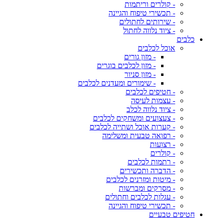
- קולרים וריתמות
- תכשירי טיפוח והגיינה
- שירותים לחתולים
- ציוד נלווה לחתול
כלבים
אוכל לכלבים
- מזון גורים
- מזון לכלבים בוגרים
- מזון סניור
- שימורים ומעדנים לכלבים
- חטיפים לכלבים
- עצמות לעיסה
- ציוד נלווה לכלב
- צעצועים ומשחקים לכלבים
- קערות אוכל ושתייה לכלבים
- רפואה טבעית ומשלימה
- רצועות
- קולרים
- רתמות לכלבים
- הדברה ותכשירים
- מיטות ומזרנים לכלבים
- מסרקים ומברשות
- עגלות לכלבים וחתולים
- תכשירי טיפוח והגיינה
חטיפים טבעיים