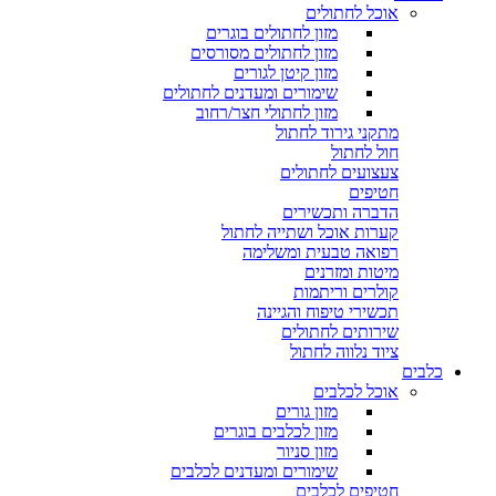
אוכל לחתולים
מזון לחתולים בוגרים
מזון לחתולים מסורסים
מזון קיטן לגורים
שימורים ומעדנים לחתולים
מזון לחתולי חצר/רחוב
מתקני גירוד לחתול
חול לחתול
צעצועים לחתולים
חטיפים
הדברה ותכשירים
קערות אוכל ושתייה לחתול
רפואה טבעית ומשלימה
מיטות ומזרנים
קולרים וריתמות
תכשירי טיפוח והגיינה
שירותים לחתולים
ציוד נלווה לחתול
כלבים
אוכל לכלבים
מזון גורים
מזון לכלבים בוגרים
מזון סניור
שימורים ומעדנים לכלבים
חטיפים לכלבים