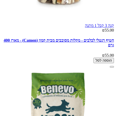
קנה 3 קבל 1 מתנה
₪55.00
חטיף דנטלי לכלבים - מקלות מסובבים מבית קמון (Camon) - מארז 400
גרם
₪55.00
הוספה לסל