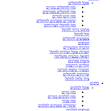
אוכל לחתולים
מזון לחתולים בוגרים
מזון לחתולים מסורסים
מזון קיטן לגורים
שימורים ומעדנים לחתולים
מזון לחתולי חצר/רחוב
מתקני גירוד לחתול
חול לחתול
צעצועים לחתולים
חטיפים
הדברה ותכשירים
קערות אוכל ושתייה לחתול
רפואה טבעית ומשלימה
מיטות ומזרנים
קולרים וריתמות
תכשירי טיפוח והגיינה
שירותים לחתולים
ציוד נלווה לחתול
כלבים
אוכל לכלבים
מזון גורים
מזון לכלבים בוגרים
מזון סניור
שימורים ומעדנים לכלבים
חטיפים לכלבים