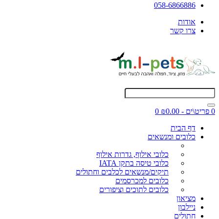
058-6866886
אודות
צרו קשר
0 פריט\ים - ₪0.00
0
דף הבית
כלובים ומנשאים
כלובי אילוף, גדרות אילוף
כלובי טיסה בתקן IATA
תיקים/מנשאים לכלבים וחתולים
כלובים למכרסמים
כלובים לתוכים וציפורים
מציאון
ניילבון
חתולים