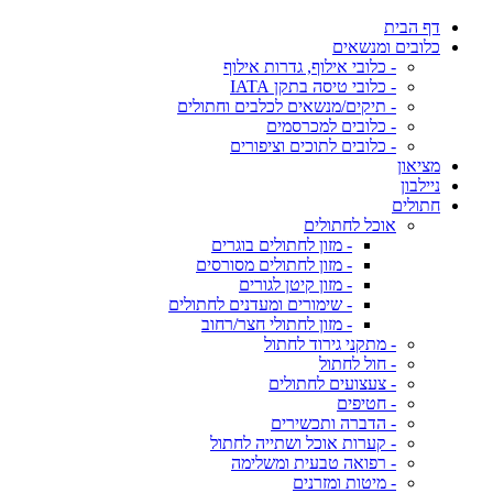
דף הבית
כלובים ומנשאים
- כלובי אילוף, גדרות אילוף
- כלובי טיסה בתקן IATA
- תיקים/מנשאים לכלבים וחתולים
- כלובים למכרסמים
- כלובים לתוכים וציפורים
מציאון
ניילבון
חתולים
אוכל לחתולים
- מזון לחתולים בוגרים
- מזון לחתולים מסורסים
- מזון קיטן לגורים
- שימורים ומעדנים לחתולים
- מזון לחתולי חצר/רחוב
- מתקני גירוד לחתול
- חול לחתול
- צעצועים לחתולים
- חטיפים
- הדברה ותכשירים
- קערות אוכל ושתייה לחתול
- רפואה טבעית ומשלימה
- מיטות ומזרנים