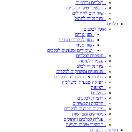
- קולרים וריתמות
- תכשירי טיפוח והגיינה
- שירותים לחתולים
- ציוד נלווה לחתול
כלבים
אוכל לכלבים
- מזון גורים
- מזון לכלבים בוגרים
- מזון סניור
- שימורים ומעדנים לכלבים
- חטיפים לכלבים
- עצמות לעיסה
- ציוד נלווה לכלב
- צעצועים ומשחקים לכלבים
- קערות אוכל ושתייה לכלבים
- רפואה טבעית ומשלימה
- רצועות
- קולרים
- רתמות לכלבים
- הדברה ותכשירים
- מיטות ומזרנים לכלבים
- מסרקים ומברשות
- עגלות לכלבים וחתולים
- תכשירי טיפוח והגיינה
חטיפים טבעיים