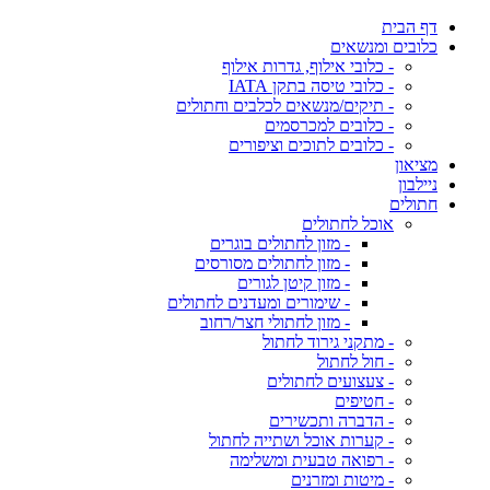
דף הבית
כלובים ומנשאים
- כלובי אילוף, גדרות אילוף
- כלובי טיסה בתקן IATA
- תיקים/מנשאים לכלבים וחתולים
- כלובים למכרסמים
- כלובים לתוכים וציפורים
מציאון
ניילבון
חתולים
אוכל לחתולים
- מזון לחתולים בוגרים
- מזון לחתולים מסורסים
- מזון קיטן לגורים
- שימורים ומעדנים לחתולים
- מזון לחתולי חצר/רחוב
- מתקני גירוד לחתול
- חול לחתול
- צעצועים לחתולים
- חטיפים
- הדברה ותכשירים
- קערות אוכל ושתייה לחתול
- רפואה טבעית ומשלימה
- מיטות ומזרנים