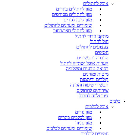
אוכל לחתולים
מזון לחתולים בוגרים
מזון לחתולים מסורסים
מזון קיטן לגורים
שימורים ומעדנים לחתולים
מזון לחתולי חצר/רחוב
מתקני גירוד לחתול
חול לחתול
צעצועים לחתולים
חטיפים
הדברה ותכשירים
קערות אוכל ושתייה לחתול
רפואה טבעית ומשלימה
מיטות ומזרנים
קולרים וריתמות
תכשירי טיפוח והגיינה
שירותים לחתולים
ציוד נלווה לחתול
כלבים
אוכל לכלבים
מזון גורים
מזון לכלבים בוגרים
מזון סניור
שימורים ומעדנים לכלבים
חטיפים לכלבים