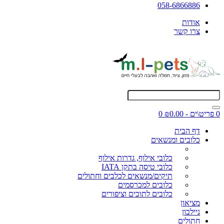
058-6866886
אודות
צרו קשר
0 פריט\ים - ₪0.00
0
דף הבית
כלובים ומנשאים
כלובי אילוף, גדרות אילוף
כלובי טיסה בתקן IATA
תיקים/מנשאים לכלבים וחתולים
כלובים למכרסמים
כלובים לתוכים וציפורים
מציאון
ניילבון
חתולים