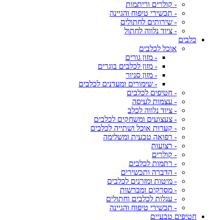
- קולרים וריתמות
- תכשירי טיפוח והגיינה
- שירותים לחתולים
- ציוד נלווה לחתול
כלבים
אוכל לכלבים
- מזון גורים
- מזון לכלבים בוגרים
- מזון סניור
- שימורים ומעדנים לכלבים
- חטיפים לכלבים
- עצמות לעיסה
- ציוד נלווה לכלב
- צעצועים ומשחקים לכלבים
- קערות אוכל ושתייה לכלבים
- רפואה טבעית ומשלימה
- רצועות
- קולרים
- רתמות לכלבים
- הדברה ותכשירים
- מיטות ומזרנים לכלבים
- מסרקים ומברשות
- עגלות לכלבים וחתולים
- תכשירי טיפוח והגיינה
חטיפים טבעיים