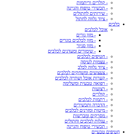
- קולרים וריתמות
- תכשירי טיפוח והגיינה
- שירותים לחתולים
- ציוד נלווה לחתול
כלבים
אוכל לכלבים
- מזון גורים
- מזון לכלבים בוגרים
- מזון סניור
- שימורים ומעדנים לכלבים
- חטיפים לכלבים
- עצמות לעיסה
- ציוד נלווה לכלב
- צעצועים ומשחקים לכלבים
- קערות אוכל ושתייה לכלבים
- רפואה טבעית ומשלימה
- רצועות
- קולרים
- רתמות לכלבים
- הדברה ותכשירים
- מיטות ומזרנים לכלבים
- מסרקים ומברשות
- עגלות לכלבים וחתולים
- תכשירי טיפוח והגיינה
חטיפים טבעיים