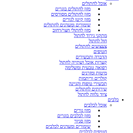
אוכל לחתולים
מזון לחתולים בוגרים
מזון לחתולים מסורסים
מזון קיטן לגורים
שימורים ומעדנים לחתולים
מזון לחתולי חצר/רחוב
מתקני גירוד לחתול
חול לחתול
צעצועים לחתולים
חטיפים
הדברה ותכשירים
קערות אוכל ושתייה לחתול
רפואה טבעית ומשלימה
מיטות ומזרנים
קולרים וריתמות
תכשירי טיפוח והגיינה
שירותים לחתולים
ציוד נלווה לחתול
כלבים
אוכל לכלבים
מזון גורים
מזון לכלבים בוגרים
מזון סניור
שימורים ומעדנים לכלבים
חטיפים לכלבים