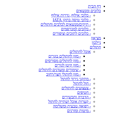
דף הבית
כלובים ומנשאים
- כלובי אילוף, גדרות אילוף
- כלובי טיסה בתקן IATA
- תיקים/מנשאים לכלבים וחתולים
- כלובים למכרסמים
- כלובים לתוכים וציפורים
מציאון
ניילבון
חתולים
אוכל לחתולים
- מזון לחתולים בוגרים
- מזון לחתולים מסורסים
- מזון קיטן לגורים
- שימורים ומעדנים לחתולים
- מזון לחתולי חצר/רחוב
- מתקני גירוד לחתול
- חול לחתול
- צעצועים לחתולים
- חטיפים
- הדברה ותכשירים
- קערות אוכל ושתייה לחתול
- רפואה טבעית ומשלימה
- מיטות ומזרנים