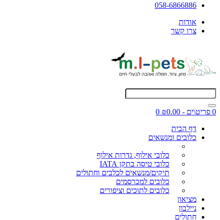
058-6866886
אודות
צרו קשר
0 פריט\ים - ₪0.00
0
דף הבית
כלובים ומנשאים
כלובי אילוף, גדרות אילוף
כלובי טיסה בתקן IATA
תיקים/מנשאים לכלבים וחתולים
כלובים למכרסמים
כלובים לתוכים וציפורים
מציאון
ניילבון
חתולים