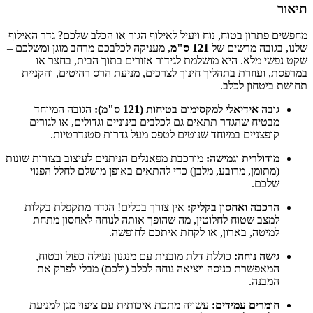
תיאור
מחפשים פתרון בטוח, נוח ויעיל לאילוף הגור או הכלב שלכם? גדר האילוף
שלנו, בגובה מרשים של
121 ס"מ
, מעניקה לכלבכם מרחב מוגן ומשלכם –
שקט נפשי מלא. היא מושלמת לגידור אזורים בתוך הבית, בחצר או
במרפסת, ועוזרת בתהליך חינוך לצרכים, מניעת הרס רהיטים, והקניית
תחושת ביטחון לכלב.
גובה אידיאלי למקסימום בטיחות (121 ס"מ):
הגובה המיוחד
מבטיח שהגדר תתאים גם לכלבים בינוניים וגדולים, או לגורים
קופצניים במיוחד שנוטים לטפס מעל גדרות סטנדרטיות.
מודולרית וגמישה:
מורכבת מפאנלים הניתנים לעיצוב בצורות שונות
(מתומן, מרובע, מלבן) כדי להתאים באופן מושלם לחלל הפנוי
שלכם.
הרכבה ואחסון בקליק:
אין צורך בכלים! הגדר מתקפלת בקלות
למצב שטוח לחלוטין, מה שהופך אותה לנוחה לאחסון מתחת
למיטה, בארון, או לקחת איתכם לחופשה.
גישה נוחה:
כוללת דלת מובנית עם מנגנון נעילה כפול ובטוח,
המאפשרת כניסה ויציאה נוחה לכלב (ולכם) מבלי לפרק את
המבנה.
חומרים עמידים:
עשויה מתכת איכותית עם ציפוי מגן למניעת