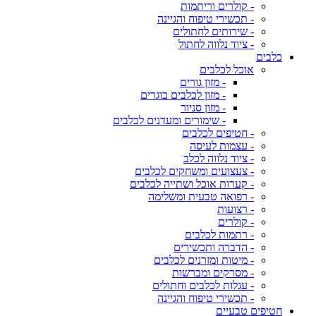
- קולרים וריתמות
- תכשירי טיפוח והגיינה
- שירותים לחתולים
- ציוד נלווה לחתול
כלבים
אוכל לכלבים
- מזון גורים
- מזון לכלבים בוגרים
- מזון סניור
- שימורים ומעדנים לכלבים
- חטיפים לכלבים
- עצמות לעיסה
- ציוד נלווה לכלב
- צעצועים ומשחקים לכלבים
- קערות אוכל ושתייה לכלבים
- רפואה טבעית ומשלימה
- רצועות
- קולרים
- רתמות לכלבים
- הדברה ותכשירים
- מיטות ומזרנים לכלבים
- מסרקים ומברשות
- עגלות לכלבים וחתולים
- תכשירי טיפוח והגיינה
חטיפים טבעיים