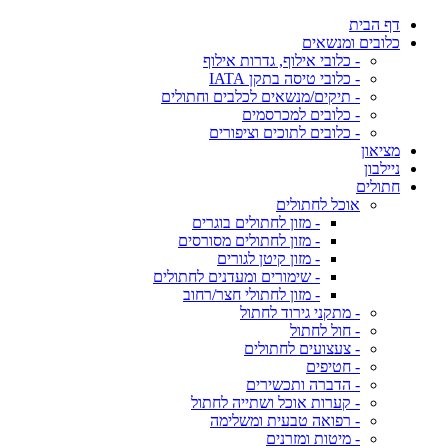
דף הבית
כלובים ומנשאים
- כלובי אילוף, גדרות אילוף
- כלובי טיסה בתקן IATA
- תיקים/מנשאים לכלבים וחתולים
- כלובים למכרסמים
- כלובים לתוכים וציפורים
מציאון
ניילבון
חתולים
אוכל לחתולים
- מזון לחתולים בוגרים
- מזון לחתולים מסורסים
- מזון קיטן לגורים
- שימורים ומעדנים לחתולים
- מזון לחתולי חצר/רחוב
- מתקני גירוד לחתול
- חול לחתול
- צעצועים לחתולים
- חטיפים
- הדברה ותכשירים
- קערות אוכל ושתייה לחתול
- רפואה טבעית ומשלימה
- מיטות ומזרנים