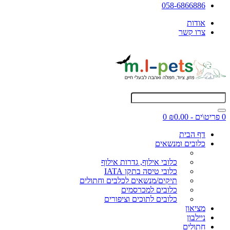
058-6866886
אודות
צרו קשר
0 פריט\ים - ₪0.00
0
דף הבית
כלובים ומנשאים
כלובי אילוף, גדרות אילוף
כלובי טיסה בתקן IATA
תיקים/מנשאים לכלבים וחתולים
כלובים למכרסמים
כלובים לתוכים וציפורים
מציאון
ניילבון
חתולים