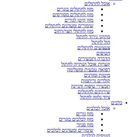
אוכל לחתולים
מזון לחתולים בוגרים
מזון לחתולים מסורסים
מזון קיטן לגורים
שימורים ומעדנים לחתולים
מזון לחתולי חצר/רחוב
מתקני גירוד לחתול
חול לחתול
צעצועים לחתולים
חטיפים
הדברה ותכשירים
קערות אוכל ושתייה לחתול
רפואה טבעית ומשלימה
מיטות ומזרנים
קולרים וריתמות
תכשירי טיפוח והגיינה
שירותים לחתולים
ציוד נלווה לחתול
כלבים
אוכל לכלבים
מזון גורים
מזון לכלבים בוגרים
מזון סניור
שימורים ומעדנים לכלבים
חטיפים לכלבים