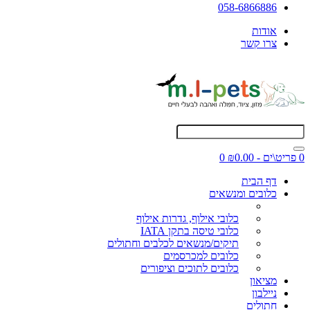
058-6866886
אודות
צרו קשר
0 פריט\ים - ₪0.00
0
דף הבית
כלובים ומנשאים
כלובי אילוף, גדרות אילוף
כלובי טיסה בתקן IATA
תיקים/מנשאים לכלבים וחתולים
כלובים למכרסמים
כלובים לתוכים וציפורים
מציאון
ניילבון
חתולים