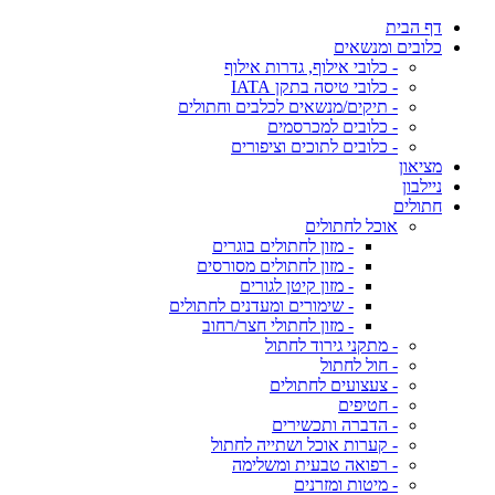
דף הבית
כלובים ומנשאים
- כלובי אילוף, גדרות אילוף
- כלובי טיסה בתקן IATA
- תיקים/מנשאים לכלבים וחתולים
- כלובים למכרסמים
- כלובים לתוכים וציפורים
מציאון
ניילבון
חתולים
אוכל לחתולים
- מזון לחתולים בוגרים
- מזון לחתולים מסורסים
- מזון קיטן לגורים
- שימורים ומעדנים לחתולים
- מזון לחתולי חצר/רחוב
- מתקני גירוד לחתול
- חול לחתול
- צעצועים לחתולים
- חטיפים
- הדברה ותכשירים
- קערות אוכל ושתייה לחתול
- רפואה טבעית ומשלימה
- מיטות ומזרנים