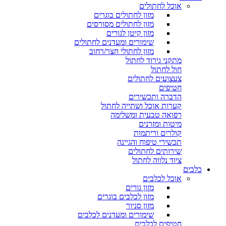
אוכל לחתולים
מזון לחתולים בוגרים
מזון לחתולים מסורסים
מזון קיטן לגורים
שימורים ומעדנים לחתולים
מזון לחתולי חצר/רחוב
מתקני גירוד לחתול
חול לחתול
צעצועים לחתולים
חטיפים
הדברה ותכשירים
קערות אוכל ושתייה לחתול
רפואה טבעית ומשלימה
מיטות ומזרנים
קולרים וריתמות
תכשירי טיפוח והגיינה
שירותים לחתולים
ציוד נלווה לחתול
כלבים
אוכל לכלבים
מזון גורים
מזון לכלבים בוגרים
מזון סניור
שימורים ומעדנים לכלבים
חטיפים לכלבים