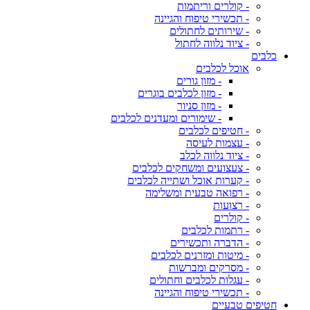
- קולרים וריתמות
- תכשירי טיפוח והגיינה
- שירותים לחתולים
- ציוד נלווה לחתול
כלבים
אוכל לכלבים
- מזון גורים
- מזון לכלבים בוגרים
- מזון סניור
- שימורים ומעדנים לכלבים
- חטיפים לכלבים
- עצמות לעיסה
- ציוד נלווה לכלב
- צעצועים ומשחקים לכלבים
- קערות אוכל ושתייה לכלבים
- רפואה טבעית ומשלימה
- רצועות
- קולרים
- רתמות לכלבים
- הדברה ותכשירים
- מיטות ומזרנים לכלבים
- מסרקים ומברשות
- עגלות לכלבים וחתולים
- תכשירי טיפוח והגיינה
חטיפים טבעיים