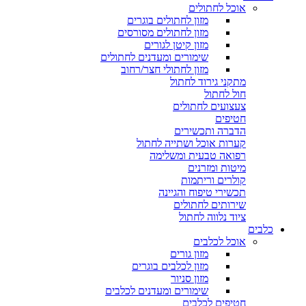
אוכל לחתולים
מזון לחתולים בוגרים
מזון לחתולים מסורסים
מזון קיטן לגורים
שימורים ומעדנים לחתולים
מזון לחתולי חצר/רחוב
מתקני גירוד לחתול
חול לחתול
צעצועים לחתולים
חטיפים
הדברה ותכשירים
קערות אוכל ושתייה לחתול
רפואה טבעית ומשלימה
מיטות ומזרנים
קולרים וריתמות
תכשירי טיפוח והגיינה
שירותים לחתולים
ציוד נלווה לחתול
כלבים
אוכל לכלבים
מזון גורים
מזון לכלבים בוגרים
מזון סניור
שימורים ומעדנים לכלבים
חטיפים לכלבים