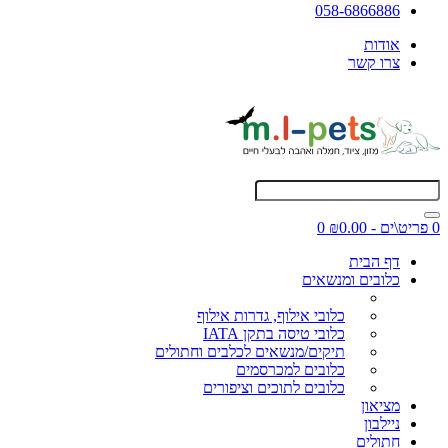
058-6866886
אודות
צרו קשר
0 פריט\ים - ₪0.00
0
דף הבית
כלובים ומנשאים
כלובי אילוף, גדרות אילוף
כלובי טיסה בתקן IATA
תיקים/מנשאים לכלבים וחתולים
כלובים למכרסמים
כלובים לתוכים וציפורים
מציאון
ניילבון
חתולים