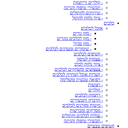
- קולרים וריתמות
- תכשירי טיפוח והגיינה
- שירותים לחתולים
- ציוד נלווה לחתול
כלבים
אוכל לכלבים
- מזון גורים
- מזון לכלבים בוגרים
- מזון סניור
- שימורים ומעדנים לכלבים
- חטיפים לכלבים
- עצמות לעיסה
- ציוד נלווה לכלב
- צעצועים ומשחקים לכלבים
- קערות אוכל ושתייה לכלבים
- רפואה טבעית ומשלימה
- רצועות
- קולרים
- רתמות לכלבים
- הדברה ותכשירים
- מיטות ומזרנים לכלבים
- מסרקים ומברשות
- עגלות לכלבים וחתולים
- תכשירי טיפוח והגיינה
חטיפים טבעיים