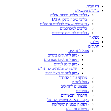
דף הבית
כלובים ומנשאים
- כלובי אילוף, גדרות אילוף
- כלובי טיסה בתקן IATA
- תיקים/מנשאים לכלבים וחתולים
- כלובים למכרסמים
- כלובים לתוכים וציפורים
מציאון
ניילבון
חתולים
אוכל לחתולים
- מזון לחתולים בוגרים
- מזון לחתולים מסורסים
- מזון קיטן לגורים
- שימורים ומעדנים לחתולים
- מזון לחתולי חצר/רחוב
- מתקני גירוד לחתול
- חול לחתול
- צעצועים לחתולים
- חטיפים
- הדברה ותכשירים
- קערות אוכל ושתייה לחתול
- רפואה טבעית ומשלימה
- מיטות ומזרנים