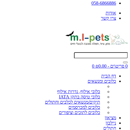
058-6866886
אודות
צרו קשר
0 פריט\ים - ₪0.00
0
דף הבית
כלובים ומנשאים
כלובי אילוף, גדרות אילוף
כלובי טיסה בתקן IATA
תיקים/מנשאים לכלבים וחתולים
כלובים למכרסמים
כלובים לתוכים וציפורים
מציאון
ניילבון
חתולים