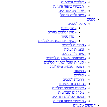
- קולרים וריתמות
- תכשירי טיפוח והגיינה
- שירותים לחתולים
- ציוד נלווה לחתול
כלבים
אוכל לכלבים
- מזון גורים
- מזון לכלבים בוגרים
- מזון סניור
- שימורים ומעדנים לכלבים
- חטיפים לכלבים
- עצמות לעיסה
- ציוד נלווה לכלב
- צעצועים ומשחקים לכלבים
- קערות אוכל ושתייה לכלבים
- רפואה טבעית ומשלימה
- רצועות
- קולרים
- רתמות לכלבים
- הדברה ותכשירים
- מיטות ומזרנים לכלבים
- מסרקים ומברשות
- עגלות לכלבים וחתולים
- תכשירי טיפוח והגיינה
חטיפים טבעיים