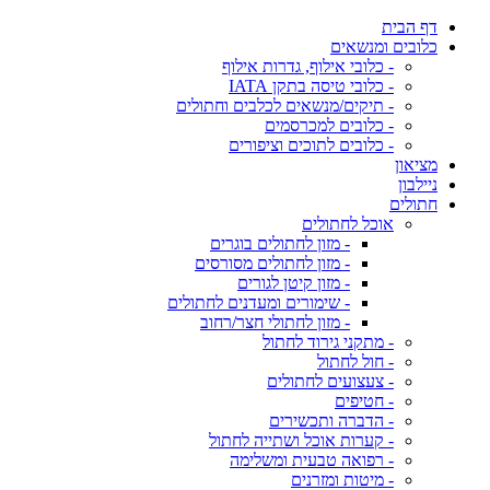
דף הבית
כלובים ומנשאים
- כלובי אילוף, גדרות אילוף
- כלובי טיסה בתקן IATA
- תיקים/מנשאים לכלבים וחתולים
- כלובים למכרסמים
- כלובים לתוכים וציפורים
מציאון
ניילבון
חתולים
אוכל לחתולים
- מזון לחתולים בוגרים
- מזון לחתולים מסורסים
- מזון קיטן לגורים
- שימורים ומעדנים לחתולים
- מזון לחתולי חצר/רחוב
- מתקני גירוד לחתול
- חול לחתול
- צעצועים לחתולים
- חטיפים
- הדברה ותכשירים
- קערות אוכל ושתייה לחתול
- רפואה טבעית ומשלימה
- מיטות ומזרנים