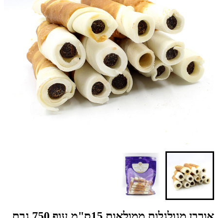
אורבן מגולגלות ממולאות 15ס"מ עוף 750 גרם