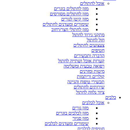
אוכל לחתולים
מזון לחתולים בוגרים
מזון לחתולים מסורסים
מזון קיטן לגורים
שימורים ומעדנים לחתולים
מזון לחתולי חצר/רחוב
מתקני גירוד לחתול
חול לחתול
צעצועים לחתולים
חטיפים
הדברה ותכשירים
קערות אוכל ושתייה לחתול
רפואה טבעית ומשלימה
מיטות ומזרנים
קולרים וריתמות
תכשירי טיפוח והגיינה
שירותים לחתולים
ציוד נלווה לחתול
כלבים
אוכל לכלבים
מזון גורים
מזון לכלבים בוגרים
מזון סניור
שימורים ומעדנים לכלבים
חטיפים לכלבים